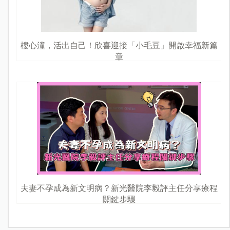
樓心潼，活出自己！欣喜迎接「小毛豆」開啟幸福新篇
章
夫妻不孕成為新文明病？新光醫院李毅評主任分享療程
關鍵步驟