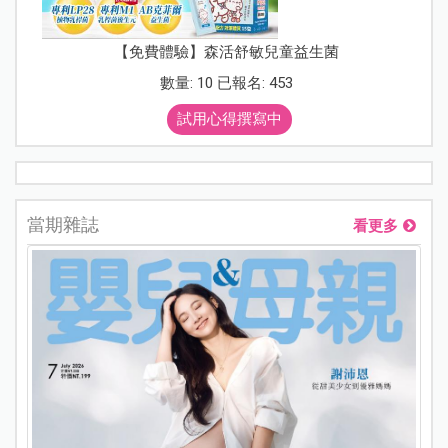
【免費體驗】森活舒敏兒童益生菌
數量: 10 已報名: 453
試用心得撰寫中
當期雜誌
看更多