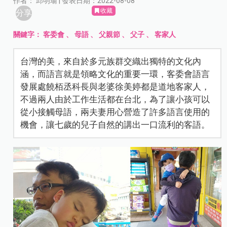
作者： 邱明瑜 | 發表日期：2022-08-08
收藏
分享
關鍵字：
客委會
、
母語
、
父親節
、
父子
、
客家人
台灣的美，來自於多元族群交織出獨特的文化內
涵，而語言就是領略文化的重要一環，客委會語言
發展處饒栢丞科長與老婆徐美婷都是道地客家人，
不過兩人由於工作生活都在台北，為了讓小孩可以
從小接觸母語，兩夫妻用心營造了許多語言使用的
機會，讓七歲的兒子自然的講出一口流利的客語。