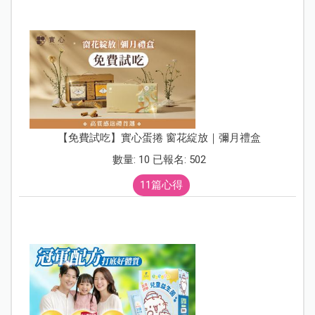
【免費試吃】實心蛋捲 窗花綻放｜彌月禮盒
數量: 10 已報名: 502
11篇心得