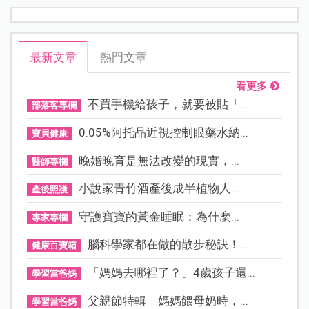
最新文章
熱門文章
看更多
不買手機給孩子，就要被貼「...
部落客專欄
0.05%阿托品近視控制眼藥水納...
寶貝健康
晚婚晚育是無法改變的現實，...
醫師專欄
小說家青竹酒產後成半植物人...
產後照護
守護寶寶的黃金睡眠：為什麼...
專家專欄
腦科學家都在做的散步秘訣！...
健康百寶箱
「媽媽去哪裡了？」4歲孩子還...
學習當爸媽
父親節特輯｜媽媽餵母奶時，...
學習當爸媽