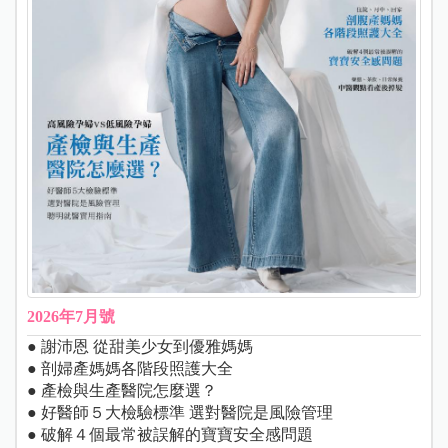
2026年7月號
● 謝沛恩 從甜美少女到優雅媽媽
● 剖婦產媽媽各階段照護大全
● 產檢與生產醫院怎麼選？
● 好醫師５大檢驗標準 選對醫院是風險管理
● 破解４個最常被誤解的寶寶安全感問題