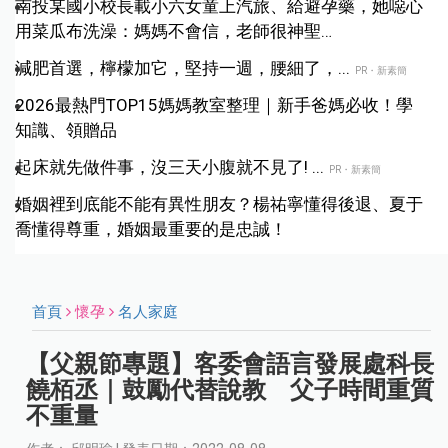
南投某國小校長載小六女童上汽旅、給避孕藥，她噁心
用菜瓜布洗澡：媽媽不會信，老師很神聖…
減肥首選，檸檬加它，堅持一週，腰細了，...
PR・新素簡
2026最熱門TOP15媽媽教室整理｜新手爸媽必收！學
知識、領贈品
起床就先做件事，沒三天小腹就不見了! ...
PR・新素簡
婚姻裡到底能不能有異性朋友？楊祐寧懂得後退、夏于
喬懂得尊重，婚姻最重要的是忠誠！
首頁
懷孕
名人家庭
【父親節專題】客委會語言發展處科長
饒栢丞｜鼓勵代替說教 父子時間重質
不重量