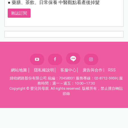
● 藥膳、茶飲、日常保養 中醫觀點看產後掉髮
雜誌訂閱
網站地圖
│
隱私權說明
│
客服中心
│
廣告與合作
|
RSS
婦幼網路股份有限公司 統編：70458331 服務專線：02-8712-5959 | 服
務時間：週一～週五：10:00~17:30
Copyright © 嬰兒與母親. All rights reserved. 版權所有，禁止擅自轉貼
節錄