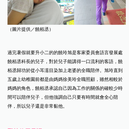
（圖片提供／饒栢丞）
過完暑假就要升小二的的饒玲旭是客家委員會語言發展處
饒栢丞科長的兒子，對於兒子能講得一口流利的客語，饒
栢丞歸功於從小耳濡目染加上老婆的全職陪伴。旭玲直到
五歲上幼稚園前都是由媽媽徐美玲全職照顧，雖然相較於
媽媽的角色，饒栢丞承認自己因為工作的關係的確較少時
間可以陪伴兒子，但他強調自己只要有時間就會全心陪
伴，所以兒子還是非常黏他。