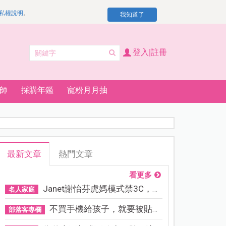
私權說明
。
我知道了
登入|註冊
師
採購年鑑
寵粉月月抽
最新文章
熱門文章
看更多
Janet謝怡芬虎媽模式禁3C，看...
名人家庭
不買手機給孩子，就要被貼「...
部落客專欄