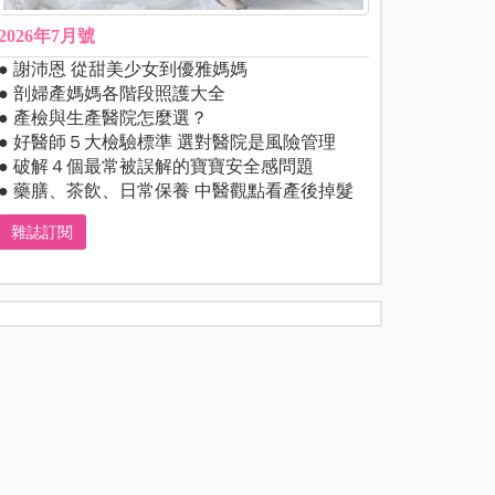
2026年7月號
● 謝沛恩 從甜美少女到優雅媽媽
● 剖婦產媽媽各階段照護大全
● 產檢與生產醫院怎麼選？
● 好醫師５大檢驗標準 選對醫院是風險管理
● 破解４個最常被誤解的寶寶安全感問題
● 藥膳、茶飲、日常保養 中醫觀點看產後掉髮
雜誌訂閱