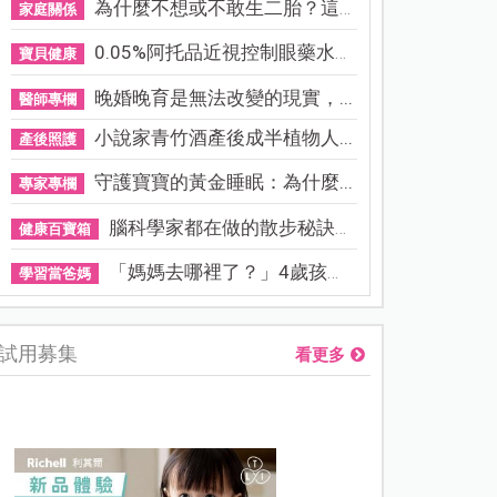
為什麼不想或不敢生二胎？這8...
家庭關係
0.05%阿托品近視控制眼藥水納...
寶貝健康
晚婚晚育是無法改變的現實，...
醫師專欄
小說家青竹酒產後成半植物人...
產後照護
守護寶寶的黃金睡眠：為什麼...
專家專欄
腦科學家都在做的散步秘訣！...
健康百寶箱
「媽媽去哪裡了？」4歲孩子還...
學習當爸媽
試用募集
看更多