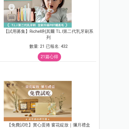
【試用募集】Richell利其爾 T.L.I第二代乳牙刷系
列
數量: 21 已報名: 432
21篇心得
【免費試吃】實心蛋捲 窗花綻放｜彌月禮盒