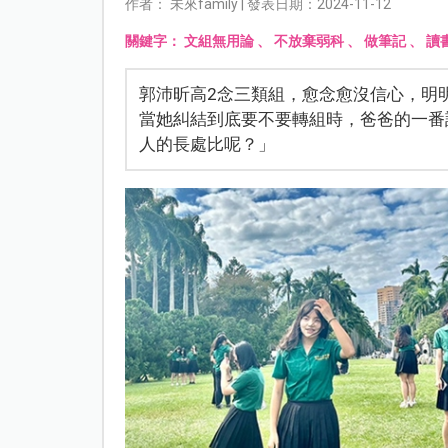
作者： 未來family | 發表日期：2024-11-12
關鍵字：
文組無用論
、
不放棄弱科
、
做筆記
、
讀
郭沛昕高2念三類組，愈念愈沒信心，明
當她糾結到底要不要轉組時，爸爸的一番
人的長處比呢？」