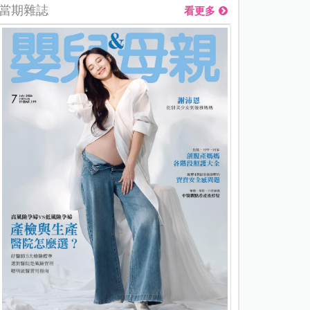
當期雜誌
看更多