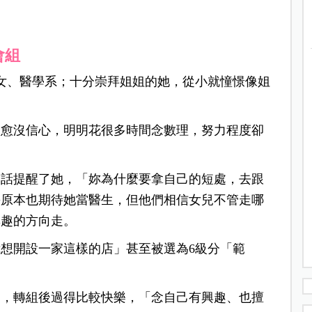
會組
女、醫學系；十分崇拜姐姐的她，從小就憧憬像姐
念愈沒信心，明明花很多時間念數理，努力程度卻
番話提醒了她，「妳為什麼要拿自己的短處，去跟
媽原本也期待她當醫生，但他們相信女兒不管走哪
興趣的方向走。
想開設一家這樣的店」甚至被選為6級分「範
」，轉組後過得比較快樂，「念自己有興趣、也擅