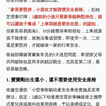
部受到撞擊，造成腦部出血。
「
家長要堅持，小朋友才能習慣安全座椅。
」彭純
芝理事叮嚀，
2歲前的小孩只要家長能夠堅持住，就
可以讓孩子養成「上車我就是要坐在那」的認知
，
但家長容易因為5、10分鐘覺得車程很短，上車就讓
孩子隨便坐，就無法養成習慣，即使哭一次、二次
還是要堅持，才能確保一家的行車安全。
衛福部國健署彙集常見的5大迷思問題，希望跟父母
共同破除似是而非的錯誤觀念，尤其是第二項，最
容易被忽略。
1. 寶寶剛出生還小，還不需要使用安全座椅
依據交通部「小型車附載幼童安全乘坐實施及宣導
辦法」規定：2歲以下幼童應安置於車輛後座之攜帶
式嬰兒床或後向幼童用座椅，予以束縛或定位。提