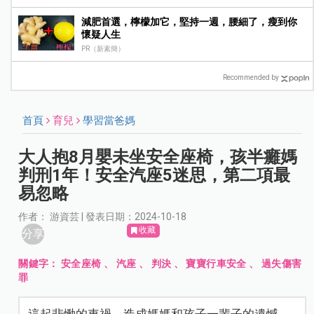
減肥首選，檸檬加它，堅持一週，腰細了，瘦到你
懷疑人生
PR（新素簡）
Recommended by
首頁
育兒
學習當爸媽
大人抱8月嬰未坐安全座椅，孩半癱媽
判刑1年！安全汽座5迷思，第二項最
易忽略
作者： 游資芸 | 發表日期：2024-10-18
收藏
分享
關鍵字：
安全座椅
、
汽座
、
判決
、
寶寶行車安全
、
過失傷害
罪