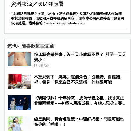
資料來源／國民健康署
*本網站所發表之文章，均由《嬰兒與母親》及其他相關著作權人依法擁
有其法律權益，若欲引用或轉載網站內容， 請與本公司來信接洽，違者將
依法處理。聯絡信箱：
webservice@mababy.com
您也可能喜歡這些文章
起床就先做件事，沒三天小腹就不見了! 肚子一天天
變小！
PR（新素簡）
不想只剩下「媽媽」這個角色！從團購、自媒體
裡，看見「原來自己不只這樣」的無限可能
《驕陽似我》十年歸來，成為母親之後，我才真正
看懂兩種愛——有些人用來成長，有些人陪你走完人
生
總是胸悶、胃食道逆流？中醫師揭密：問題可能出
在你的「呼吸」！