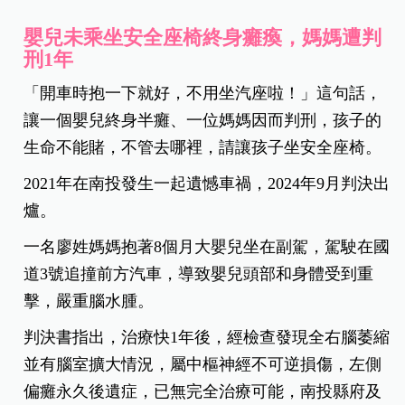
嬰兒未乘坐安全座椅終身癱瘓，媽媽遭判
刑1年
「開車時抱一下就好，不用坐汽座啦！」這句話，
讓一個嬰兒終身半癱、一位媽媽因而判刑，孩子的
生命不能賭，不管去哪裡，請讓孩子坐安全座椅。
2021年在南投發生一起遺憾車禍，2024年9月判決出
爐。
一名廖姓媽媽抱著8個月大嬰兒坐在副駕，駕駛在國
道3號追撞前方汽車，導致嬰兒頭部和身體受到重
擊，嚴重腦水腫。
判決書指出，治療快1年後，經檢查發現全右腦萎縮
並有腦室擴大情況，屬中樞神經不可逆損傷，左側
偏癱永久後遺症，已無完全治療可能，南投縣府及