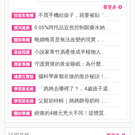
看更多
不買手機給孩子，就要被貼「...
部落客專欄
0.05%阿托品近視控制眼藥水納...
寶貝健康
晚婚晚育是無法改變的現實，...
醫師專欄
小說家青竹酒產後成半植物人...
產後照護
守護寶寶的黃金睡眠：為什麼...
專家專欄
腦科學家都在做的散步秘訣！...
健康百寶箱
「媽媽去哪裡了？」4歲孩子還...
學習當爸媽
父親節特輯｜媽媽餵母奶時，...
學習當爸媽
經痛的4種元兇大不同！從體質...
醫師專欄