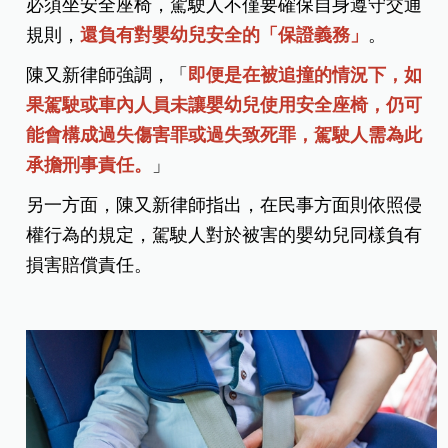
必須坐安全座椅，駕駛人不僅要確保自身遵守交通
規則，
還負有對嬰幼兒安全的「保證義務」
。
陳又新律師強調，「
即便是在被追撞的情況下，如
果駕駛或車內人員未讓嬰幼兒使用安全座椅，仍可
能會構成過失傷害罪或過失致死罪，駕駛人需為此
承擔刑事責任。
」
另一方面，陳又新律師指出，在民事方面則依照侵
權行為的規定，駕駛人對於被害的嬰幼兒同樣負有
損害賠償責任。