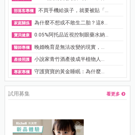
不買手機給孩子，就要被貼「...
部落客專欄
為什麼不想或不敢生二胎？這8...
家庭關係
0.05%阿托品近視控制眼藥水納...
寶貝健康
晚婚晚育是無法改變的現實，...
醫師專欄
小說家青竹酒產後成半植物人...
產後照護
守護寶寶的黃金睡眠：為什麼...
專家專欄
試用募集
看更多