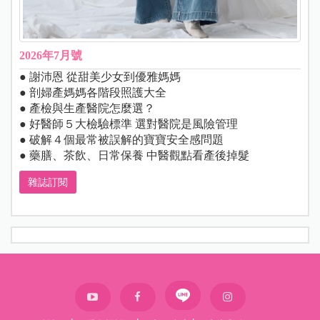
2026年7月號
● 謝沛恩 從甜美少女到優雅媽媽
● 剖婦產媽媽各階段照護大全
● 產檢與生產醫院怎麼選？
● 好醫師５大檢驗標準 選對醫院是風險管理
● 破解４個最常被誤解的寶寶安全感問題
● 藥膳、茶飲、日常保養 中醫觀點看產後掉髮
雜誌訂閱