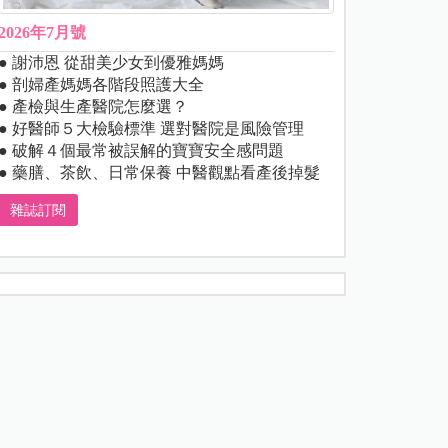
2026年7月號
● 謝沛恩 從甜美少女到優雅媽媽
● 剖婦產媽媽各階段照護大全
● 產檢與生產醫院怎麼選？
● 好醫師５大檢驗標準 選對醫院是風險管理
● 破解４個最常被誤解的寶寶安全感問題
● 藥膳、茶飲、日常保養 中醫觀點看產後掉髮
雜誌訂閱