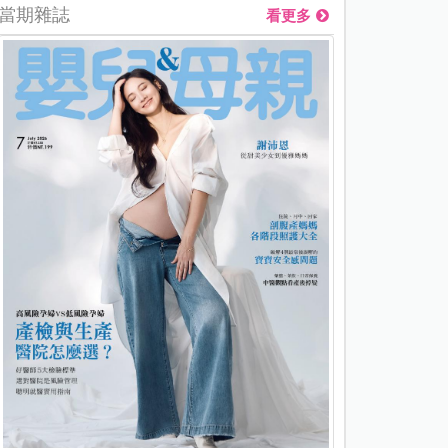
當期雜誌
看更多