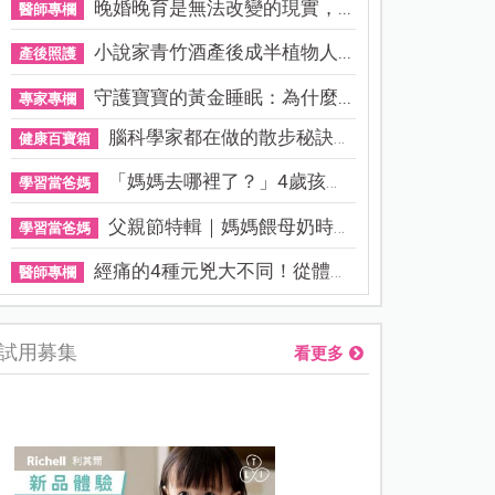
晚婚晚育是無法改變的現實，...
醫師專欄
小說家青竹酒產後成半植物人...
產後照護
守護寶寶的黃金睡眠：為什麼...
專家專欄
腦科學家都在做的散步秘訣！...
健康百寶箱
「媽媽去哪裡了？」4歲孩子還...
學習當爸媽
父親節特輯｜媽媽餵母奶時，...
學習當爸媽
經痛的4種元兇大不同！從體質...
醫師專欄
試用募集
看更多