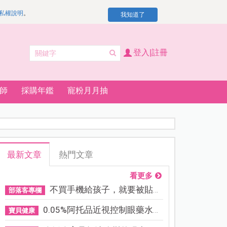
私權說明
。
我知道了
登入|註冊
師
採購年鑑
寵粉月月抽
最新文章
熱門文章
看更多
不買手機給孩子，就要被貼「...
部落客專欄
0.05%阿托品近視控制眼藥水納...
寶貝健康