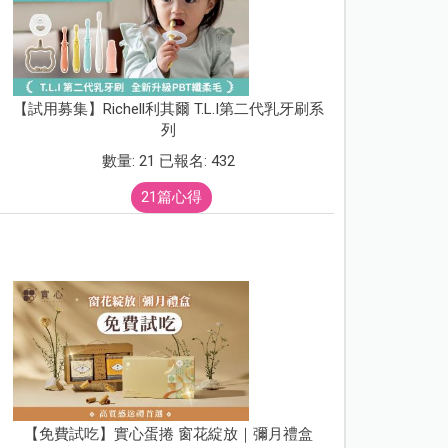
【試用募集】Richell利其爾 T.L.I第二代乳牙刷系
列
數量: 21 已報名: 432
21篇心得
【免費試吃】實心蛋捲 窗花綻放｜彌月禮盒