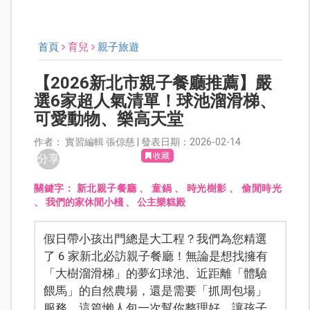
首頁
育兒
親子旅遊
【2026新北市親子餐廳推薦】嚴
選6家超人氣清單！球池溜滑梯、
可愛動物、樂高天堂
作者： 實習編輯 張倞慈 | 發表日期：2026-02-14
收藏
分享
關鍵字：
新北親子餐廳
、
童鍋
、
時光樹影
、
偷閒時光
、
我們的家休閒小棧
、
公主樂糕殿
假日帶小孩出門總是大工程？我們為您精選
了 6 家新北必訪親子餐廳！無論是想找擁有
「大樹溜滑梯」的夢幻球池、近距離「體驗
餵馬」的自然農場，還是需要「抓周包場」
服務，這篇懶人包一次幫你整理好。讓孩子