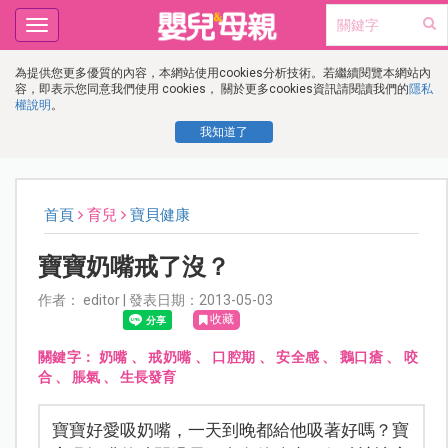
Toggle
navigation
為提供您更多優質的內容，本網站使用cookies分析技術。若繼續閱覽本網站內
容，即表示您同意我們使用 cookies， 關於更多cookies資訊請閱讀我們的
隱私
權說明
。
我知道了
首頁
育兒
寶貝健康
寶寶奶嘴戒了沒？
作者： editor | 發表日期：2013-05-03
收藏
關鍵字：
奶嘴
、
戒奶嘴
、
口腔期
、
安全感
、
鵝口瘡
、
咬
合
、
脹氣
、
生長發育
寶寶好愛吸奶嘴，一天到晚都給他吸著好嗎？寶