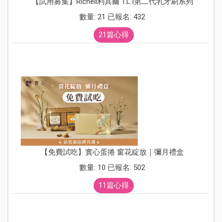
【試用募集】Richell利其爾 T.L.I第二代乳牙刷系列
數量: 21 已報名: 432
21篇心得
【免費試吃】實心蛋捲 窗花綻放｜彌月禮盒
數量: 10 已報名: 502
11篇心得