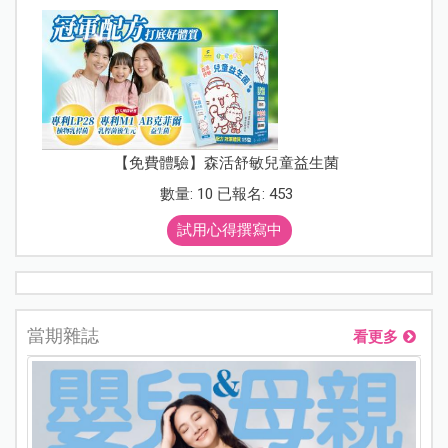
【免費體驗】森活舒敏兒童益生菌
數量: 10 已報名: 453
試用心得撰寫中
當期雜誌
看更多