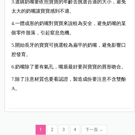
3.選購奶嘴要依照寶寶的年齡去挑選合適的大小，避免
太大的奶嘴讓寶寶感到不適。
4.一體成形的奶嘴對寶寶來說較為安全，避免奶嘴的某
個零件脫落，引起窒息危機。
5.開始長牙的寶寶可挑選較為扁平的奶嘴，避免影響口
腔發育。
6.奶嘴除了要有氣孔，嘴盾最好要與寶寶的唇形吻合。
7.除了注意材質也要看認證，製造成份要注意不含雙酚
A。
1
2
3
4
下一頁
→