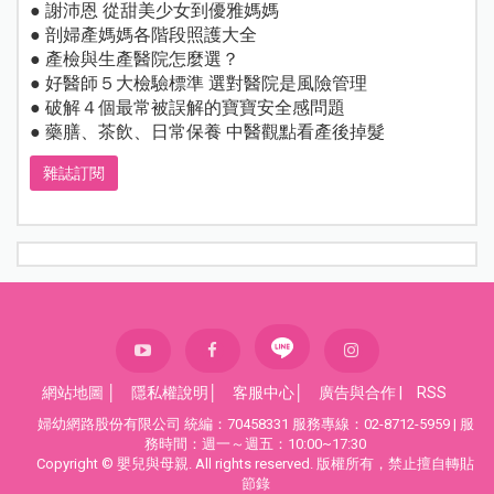
● 謝沛恩 從甜美少女到優雅媽媽
● 剖婦產媽媽各階段照護大全
● 產檢與生產醫院怎麼選？
● 好醫師５大檢驗標準 選對醫院是風險管理
● 破解４個最常被誤解的寶寶安全感問題
● 藥膳、茶飲、日常保養 中醫觀點看產後掉髮
雜誌訂閱
網站地圖
│
隱私權說明
│
客服中心
│
廣告與合作
|
RSS
婦幼網路股份有限公司 統編：70458331 服務專線：02-8712-5959 | 服
務時間：週一～週五：10:00~17:30
Copyright © 嬰兒與母親. All rights reserved. 版權所有，禁止擅自轉貼
節錄