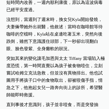
短時間內改善，一週內順利康復，原以為這波病毒
已經平安度過。
沒想到，當週到了週末時，換女兒Kyla開始發燒，
夫妻倆帶她外出就醫，他敘述：當時在咖啡館等待
咖啡的空檔時，Kyla站在桌邊吃著玉米，突然向後
跌倒，雖然下意識護住頭部，下一秒卻出現翻白
眼、臉色發紫、全身癱軟的狀況。
突如其來的變化讓毛加恩與太太 Tiffany 當場陷入極
度恐慌，第一時間直覺以為孩子被食物噎住，立刻
嘗試哈姆立克法急救，但並沒有異物排出。他也試
圖用手將孩子口中的食物取出，卻被咬傷手指，情
急之下，他抱起女兒一路奔向街上的診所，希望醫
師能即時救援。
直到事後才意識到，孩子並非噎食，而是突發抽