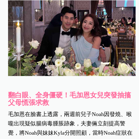
翻白眼、全身僵硬！毛加恩女兒突發抽搐
父母慌張求救
毛加恩在臉書上透露，兩週前兒子Noah因發燒、喉
嚨出現疑似腸病毒腫脹跡象，夫妻倆立刻提高警
覺，將Noah與妹妹Kyla分開照顧，當時Noah症狀在