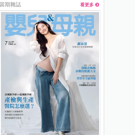
當期雜誌
看更多