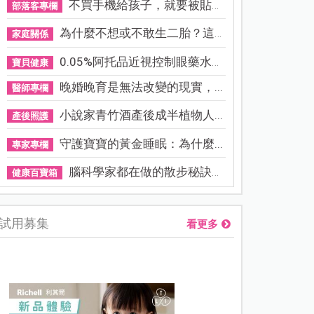
不買手機給孩子，就要被貼「...
部落客專欄
為什麼不想或不敢生二胎？這8...
家庭關係
0.05%阿托品近視控制眼藥水納...
寶貝健康
晚婚晚育是無法改變的現實，...
醫師專欄
小說家青竹酒產後成半植物人...
產後照護
守護寶寶的黃金睡眠：為什麼...
專家專欄
腦科學家都在做的散步秘訣！...
健康百寶箱
試用募集
看更多