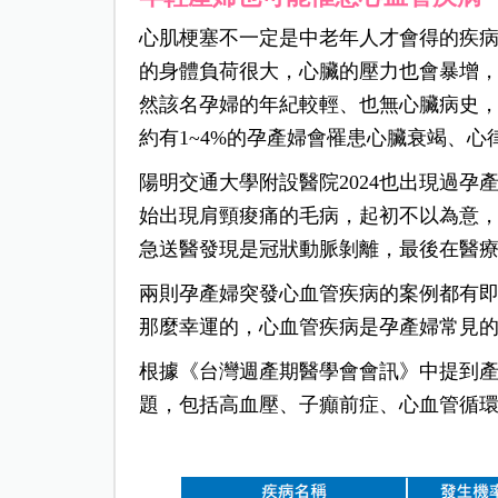
心肌梗塞不一定是中老年人才會得的疾
的身體負荷很大，心臟的壓力也會暴增
然該名孕婦的年紀較輕、也無心臟病史
約有1~4%的孕產婦會罹患心臟衰竭、
陽明交通大學附設醫院2024也出現過
始出現肩頸痠痛的毛病，起初不以為意
急送醫發現是冠狀動脈剝離，最後在醫
兩則孕產婦突發心血管疾病的案例都有
那麼幸運的，心血管疾病是孕產婦常見
根據《台灣週產期醫學會會訊》中提到
題，包括高血壓、子癲前症、心血管循