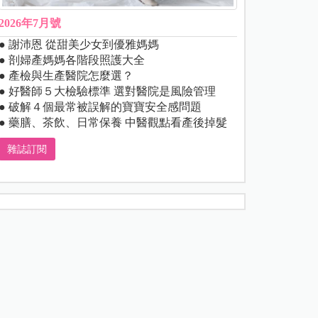
2026年7月號
● 謝沛恩 從甜美少女到優雅媽媽
● 剖婦產媽媽各階段照護大全
● 產檢與生產醫院怎麼選？
● 好醫師５大檢驗標準 選對醫院是風險管理
● 破解４個最常被誤解的寶寶安全感問題
● 藥膳、茶飲、日常保養 中醫觀點看產後掉髮
雜誌訂閱