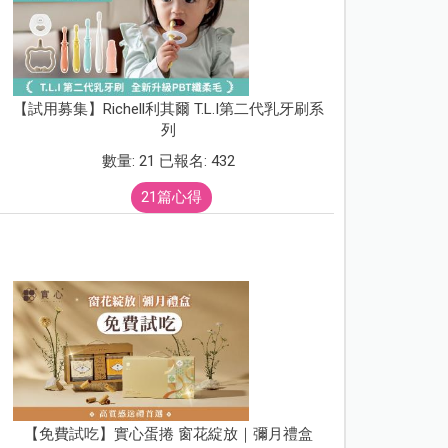
【試用募集】Richell利其爾 T.L.I第二代乳牙刷系
列
數量: 21 已報名: 432
21篇心得
【免費試吃】實心蛋捲 窗花綻放｜彌月禮盒