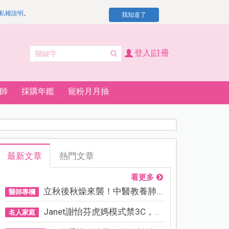
私權說明
。
我知道了
登入|註冊
師
採購年鑑
寵粉月月抽
最新文章
熱門文章
看更多
立秋後秋燥來襲！中醫教養肺...
醫師專欄
Janet謝怡芬虎媽模式禁3C，看...
名人家庭