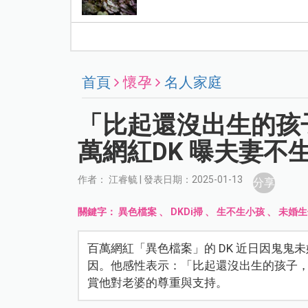
首頁
懷孕
名人家庭
「比起還沒出生的孩
萬網紅DK 曝夫妻不
作者： 江睿毓 | 發表日期：2025-01-13
分享
關鍵字：
異色檔案
、
DKDi掃
、
生不生小孩
、
未婚生
百萬網紅「異色檔案」的 DK 近日因鬼
因。他感性表示：「比起還沒出生的孩子
賞他對老婆的尊重與支持。