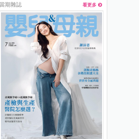
當期雜誌
看更多