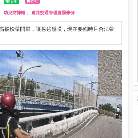
收藏
、
幼兒防摔帽
、
道路交通管理處罰條例
帽被檢舉開單，讓爸爸感嘆，現在要臨時且合法帶