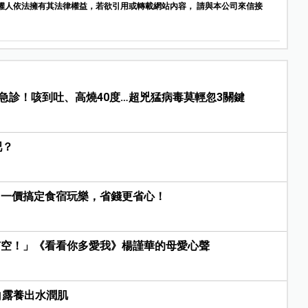
權人依法擁有其法律權益，若欲引用或轉載網站內容， 請與本公司來信接
急診！咳到吐、高燒40度…超兇猛病毒莫輕忽3關鍵
吧？
，一價搞定食宿玩樂，省錢更省心！
有空！」《看看你多愛我》楊謹華的母愛心聲
白露養出水潤肌