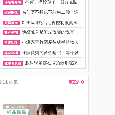
不買手機給孩子，就要被貼「...
部落客專欄
為什麼不想或不敢生二胎？這8...
家庭關係
0.05%阿托品近視控制眼藥水納...
寶貝健康
晚婚晚育是無法改變的現實，...
醫師專欄
小說家青竹酒產後成半植物人...
產後照護
守護寶寶的黃金睡眠：為什麼...
專家專欄
腦科學家都在做的散步秘訣！...
健康百寶箱
試用募集
看更多