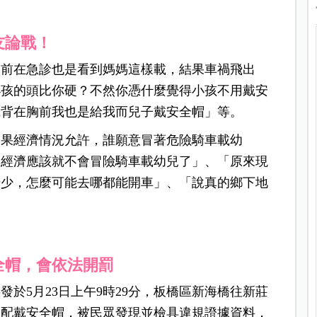
友論戰！
之前在急診也是看到媽媽這樣載，結果車禍飛出
小孩的頭比你硬？不然你憑什麼覺得小孩不用戴安
我背在胸前我也是給我而兒子戴安全帽」等。
如果經濟情況允許，誰願意冒著危險騎車載幼
的經濟應該就不會冒險騎車載幼兒了」、「原來現
場少，怎麼可能去哪都能開車」、「說真的鄉下地
全帽，會依法開罰
於5月23日上午9時29分，板橋區新海橋往新莊
定配戴安全帽，被民眾發現並檢具違規證據資料，