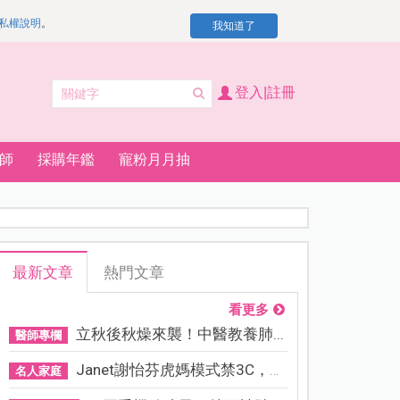
私權說明
。
我知道了
登入|註冊
師
採購年鑑
寵粉月月抽
最新文章
熱門文章
看更多
立秋後秋燥來襲！中醫教養肺...
醫師專欄
Janet謝怡芬虎媽模式禁3C，看...
名人家庭