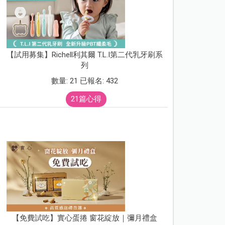
【試用募集】Richell利其爾 T.L.I第二代乳牙刷系
列
數量: 21 已報名: 432
21篇心得
【免費試吃】實心蛋捲 窗花綻放｜彌月禮盒