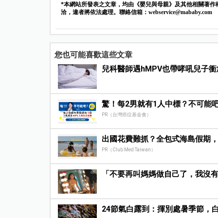
*本網站所發表之文章，均由《嬰兒與母親》及其他相關著作
洽，違者將依法處理。聯絡信箱：
webservice@mababy.com
您也可能喜歡這些文章
兒科醫師遇hMPV也帶哮吼兒子衝
驚！每2男就有1人中標？不可能
PR（台灣癌症基金會）
出國花費難抓？全包式海島假期
PR（Club Med Taiwan）
「不要再叫媽媽做自己了，我沒
24節氣白露到：揮別處暑季節，