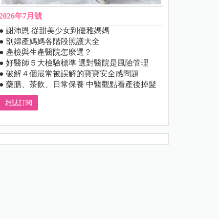
2026年7月號
● 謝沛恩 從甜美少女到優雅媽媽
● 剖婦產媽媽各階段照護大全
● 產檢與生產醫院怎麼選？
● 好醫師５大檢驗標準 選對醫院是風險管理
● 破解４個最常被誤解的寶寶安全感問題
● 藥膳、茶飲、日常保養 中醫觀點看產後掉髮
雜誌訂閱