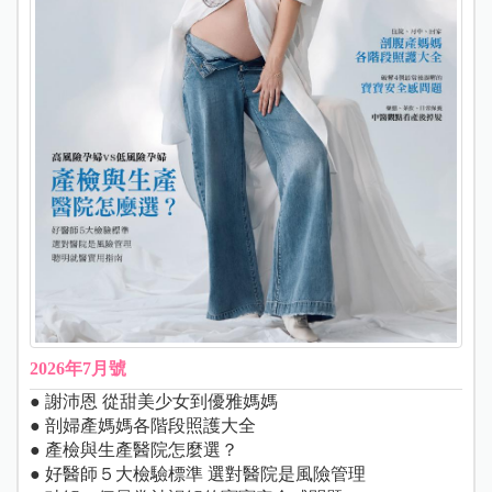
2026年7月號
● 謝沛恩 從甜美少女到優雅媽媽
● 剖婦產媽媽各階段照護大全
● 產檢與生產醫院怎麼選？
● 好醫師５大檢驗標準 選對醫院是風險管理