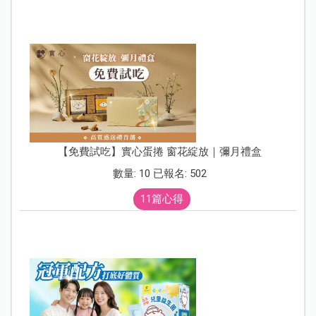
【免費試吃】實心蛋捲 窗花綻放｜彌月禮盒
數量: 10 已報名: 502
11篇心得