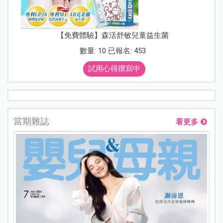
【免費體驗】森活舒敏兒童益生菌
數量: 10 已報名: 453
試用心得撰寫中
當期雜誌
看更多