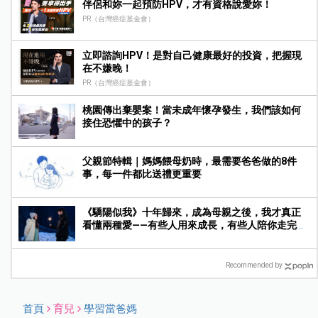
伴侶和妳一起預防HPV，才有資格說愛妳！
PR（台灣癌症基金會）
立即諮詢HPV！是對自己健康最好的投資，把握現
在不嫌晚！
PR（台灣癌症基金會）
桃園傳出棄嬰案！當未成年懷孕發生，我們該如何
接住恐懼中的孩子？
父親節特輯｜媽媽餵母奶時，最需要爸爸做的8件
事，每一件都比送禮更重要
《驕陽似我》十年歸來，成為母親之後，我才真正
看懂兩種愛——有些人用來成長，有些人陪你走完人
生
Recommended by
首頁
育兒
學習當爸媽