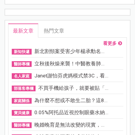
最新文章
熱門文章
看更多
新北割頸案受害少年楊承勳名...
新知快遞
立秋後秋燥來襲！中醫教養肺...
醫師專欄
Janet謝怡芬虎媽模式禁3C，看...
名人家庭
不買手機給孩子，就要被貼「...
部落客專欄
為什麼不想或不敢生二胎？這8...
家庭關係
0.05%阿托品近視控制眼藥水納...
寶貝健康
晚婚晚育是無法改變的現實，...
醫師專欄