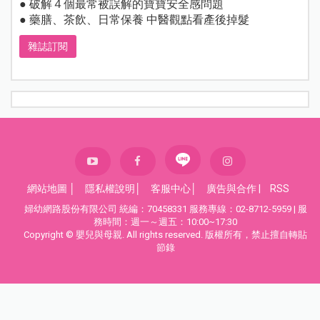
● 破解４個最常被誤解的寶寶安全感問題
● 藥膳、茶飲、日常保養 中醫觀點看產後掉髮
雜誌訂閱
網站地圖
│
隱私權說明
│
客服中心
│
廣告與合作
|
RSS
婦幼網路股份有限公司 統編：70458331 服務專線：02-8712-5959 | 服
務時間：週一～週五：10:00~17:30
Copyright © 嬰兒與母親. All rights reserved. 版權所有，禁止擅自轉貼
節錄