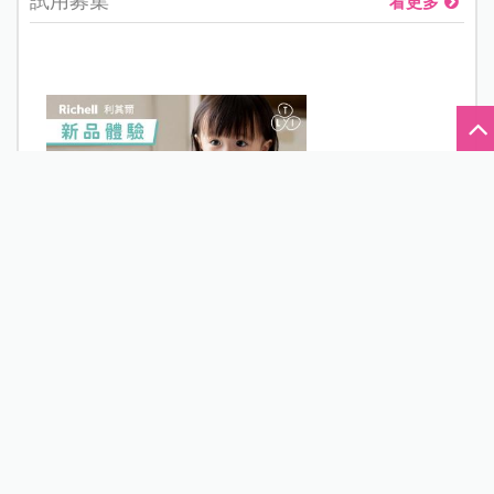
試用募集
看更多
【試用募集】Richell利其爾 T.L.I第二代乳牙刷系列
數量: 21 已報名: 432
21篇心得