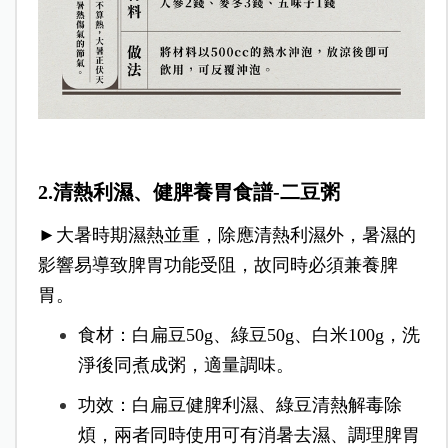
2.清熱利濕、健脾養胃食譜-二豆粥
►大暑時期濕熱並重，除應清熱利濕外，暑濕的
影響易導致脾胃功能受阻，故同時必須兼養脾
胃。
食材：白扁豆50g、綠豆50g、白米100g，洗
淨後同煮成粥，適量調味。
功效：白扁豆健脾利濕、綠豆清熱解毒除
煩，兩者同時使用可有消暑去濕、調理脾胃