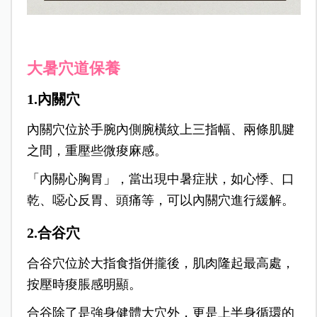
大暑穴道保養
1.內關穴
內關穴位於手腕內側腕橫紋上三指幅、兩條肌腱
之間，重壓些微痠麻感。
「內關心胸胃」，當出現中暑症狀，如心悸、口
乾、噁心反胃、頭痛等，可以內關穴進行緩解。
2.合谷穴
合谷穴位於大指食指併攏後，肌肉隆起最高處，
按壓時痠脹感明顯。
合谷除了是強身健體大穴外，更是上半身循環的