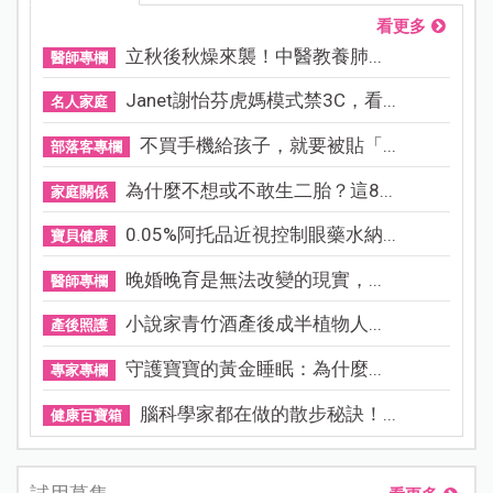
看更多
立秋後秋燥來襲！中醫教養肺...
醫師專欄
Janet謝怡芬虎媽模式禁3C，看...
名人家庭
不買手機給孩子，就要被貼「...
部落客專欄
為什麼不想或不敢生二胎？這8...
家庭關係
0.05%阿托品近視控制眼藥水納...
寶貝健康
晚婚晚育是無法改變的現實，...
醫師專欄
小說家青竹酒產後成半植物人...
產後照護
守護寶寶的黃金睡眠：為什麼...
專家專欄
腦科學家都在做的散步秘訣！...
健康百寶箱