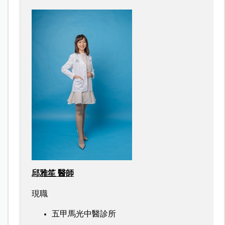
邱雅笙
醫師
現職
五甲馬光中醫診所