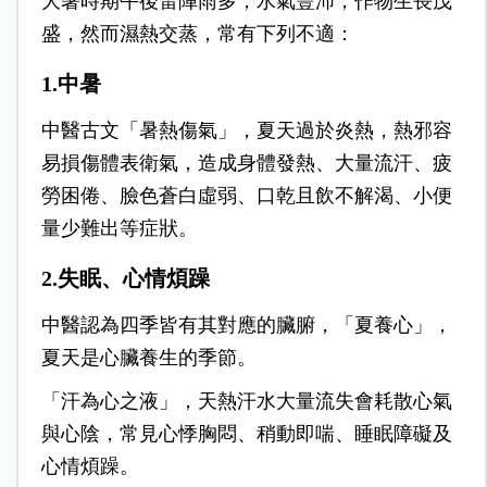
大暑時期午後雷陣雨多，水氣豐沛，作物生長茂
盛，然而濕熱交蒸，常有下列不適：
1.中暑
中醫古文「暑熱傷氣」，夏天過於炎熱，熱邪容
易損傷體表衛氣，造成身體發熱、大量流汗、疲
勞困倦、臉色蒼白虛弱、口乾且飲不解渴、小便
量少難出等症狀。
2.失眠、心情煩躁
中醫認為四季皆有其對應的臟腑，「夏養心」，
夏天是心臟養生的季節。
「汗為心之液」，天熱汗水大量流失會耗散心氣
與心陰，常見心悸胸悶、稍動即喘、睡眠障礙及
心情煩躁。