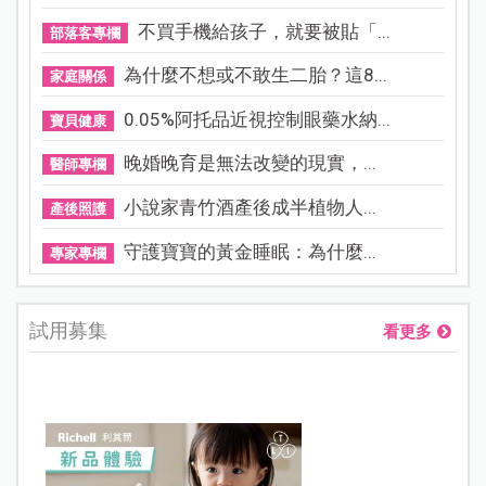
不買手機給孩子，就要被貼「...
部落客專欄
為什麼不想或不敢生二胎？這8...
家庭關係
0.05%阿托品近視控制眼藥水納...
寶貝健康
晚婚晚育是無法改變的現實，...
醫師專欄
小說家青竹酒產後成半植物人...
產後照護
守護寶寶的黃金睡眠：為什麼...
專家專欄
試用募集
看更多