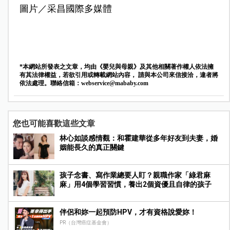
圖片／采昌國際多媒體
*本網站所發表之文章，均由《嬰兒與母親》及其他相關著作權人依法擁
有其法律權益，若欲引用或轉載網站內容， 請與本公司來信接洽，違者將
依法處理。聯絡信箱：
webservice@mababy.com
您也可能喜歡這些文章
林心如談感情觀：和霍建華從多年好友到夫妻，婚
姻能長久的真正關鍵
孩子念書、寫作業總要人盯？親職作家「綠君麻
麻」用4個學習習慣，養出2個資優且自律的孩子
伴侶和妳一起預防HPV，才有資格說愛妳！
PR（台灣癌症基金會）