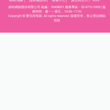
網站地圖
│
隱私權說明
│
客服中心
│
廣告與合作
|
RSS
婦幼網路股份有限公司 統編：70458331 服務專線：02-8712-5959 | 服
務時間：週一～週五：10:00~17:30
Copyright © 嬰兒與母親. All rights reserved. 版權所有，禁止擅自轉貼
節錄