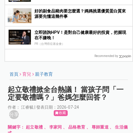
好的副食品豬肉要怎麼選？媽媽挑選優質蛋白質來
源要先懂這幾件事
立即諮詢HPV！是對自己健康最好的投資，把握現
在不嫌晚！
PR（台灣癌症基金會）
Recommended by
首頁
育兒
親子教育
起立敬禮掀全台熱議！ 當孩子問「一
定要敬禮嗎？」爸媽怎麼回答？
作者： 江睿毓 | 發表日期：2026-07-24
收藏
分享
關鍵字：
起立敬禮
、
李家同
、
品格教育
、
尊師重道
、
生活儀
式