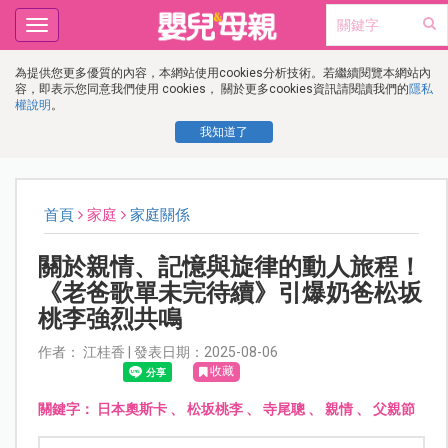
Toggle
navigation
為提供您更多優質的內容，本網站使用cookies分析技術。若繼續閱覽本網站內
容，即表示您同意我們使用 cookies， 關於更多cookies資訊請閱讀我們的
隱私
權說明
。
我知道了
首頁
家庭
家庭關係
關於親情、記憶與旋律的動人旅程！
《老爸歌單未完待續》引爆奶爸松坂
桃李強烈共鳴
作者： 江桂香 | 發表日期：2025-08-06
收藏
關鍵字：
日本奧斯卡
、
松坂桃李
、
寺尾聰
、
親情
、
父親節