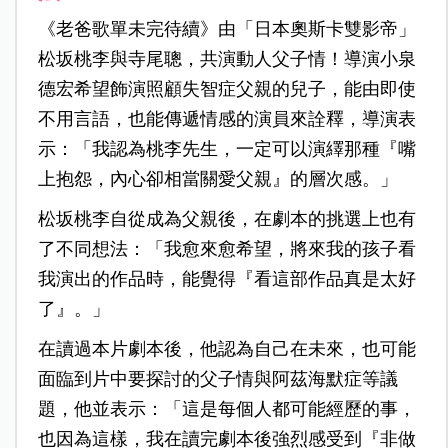
《老爸歌單未完待續》由「日本奧斯卡雙影帝」
松坂桃李與寺尾聰，共演動人父子情！導演小泉
德宏希望飾演照顧失智症父親的兒子，能由即使
不用言語，也能傳遞情感的演員來詮釋，導演表
示：「我認為桃李先生，一定可以演繹那種『嘴
上抱怨，內心卻相當關愛父親』的層次感。」
松坂桃李自從成為父親後，在劇本的挑選上也有
了不同想法：「我愈來愈希望，將來我的孩子看
我演出的作品時，能覺得『看這部作品真是太好
了』。」
在讀過本片劇本後，他認為自己在未來，也可能
面臨到片中要探討的父子情與阿茲海默症等議
題，他並表示：「這是每個人都可能經歷的事，
也因為這樣，我在讀完劇本後強烈感受到『非做