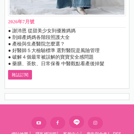
2026年7月號
● 謝沛恩 從甜美少女到優雅媽媽
● 剖婦產媽媽各階段照護大全
● 產檢與生產醫院怎麼選？
● 好醫師５大檢驗標準 選對醫院是風險管理
● 破解４個最常被誤解的寶寶安全感問題
● 藥膳、茶飲、日常保養 中醫觀點看產後掉髮
雜誌訂閱