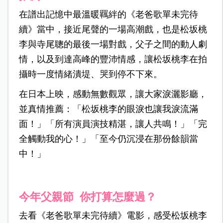
在譜出記憶中最溫暖羈絆的《老爸歌單未完待
續》當中，接近尾聲的一場高潮戲，也是松坂桃
李與寺尾聰的最後一場對戲，父子之間的動人劇
情，以及到達高峰的豐沛情感，讓松坂桃李在拍
攝時一度情緒潰堤、哭到停不下來。
在日本上映，感動無數觀眾，讓大家淚灑影廳，
並真情推薦：「松坂桃李的眼淚也讓我淚流滿
面！」「所有演員演技精湛，讓人共鳴！」「完
全觸動我的心！」「至今仍沉浸在那份餘韻當
中！」
今年父親節 你打算怎麼過？
去看《老爸歌單未完待續》電影，感受松坂桃李