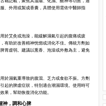
等古籍記載，聚焦其溫陽、化濕、醒神等功效，適
內服、外用或製成香囊，具體使用需依中醫師指
常用於艾灸或泡澡，能緩解濕氣引起的腹痛或疲
藥，有助於改善精神恍惚或消化不佳。傳統方劑如
或脾胃虛弱。建議以熏香、泡澡或外敷為主，避免
適用於濕氣重導致的腹瀉、乏力或食欲不振。方劑
濕引起的脾虛症狀，特別適合潮濕環境。使用時可
脾效果，幫助恢復消化功能。
醒神，調和心脾