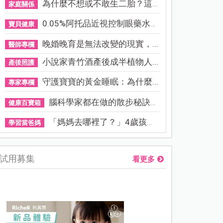
為什麼不想或不敢生二胎？這8...
家庭關係
0.05%阿托品近視控制眼藥水納...
寶貝健康
晚婚晚育是無法改變的現實，...
醫師專欄
小說家青竹酒產後成半植物人...
產後照護
守護寶寶的黃金睡眠：為什麼...
專家專欄
腦科學家都在做的散步秘訣！...
健康百寶箱
「媽媽去哪裡了？」4歲孩子還...
學習當爸媽
試用募集
看更多