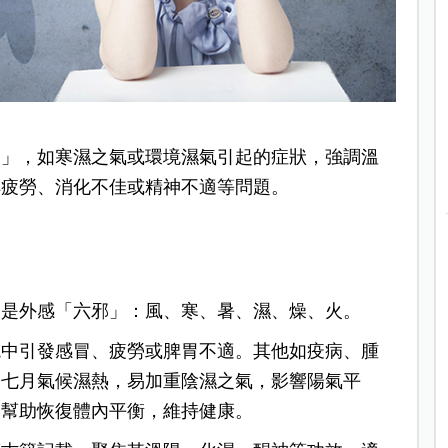
邪」，如寒濕之氣或環境濕氣引起的症狀，強調溫
解疲勞、消化不佳或精神不適等問題。
的是外感「六邪」：風、寒、暑、濕、燥、火。
境中引發感冒、疲勞或脾胃不適。其他如疫病、腫
曆七月氣候濕熱，易加重陰濕之氣，影響陽氣平
，幫助恢復體內平衡，維持健康。