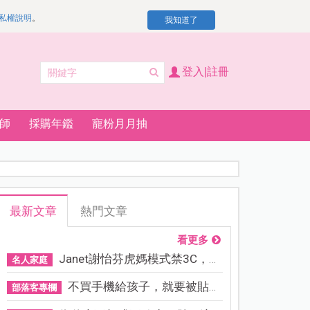
私權說明
。
我知道了
登入|註冊
師
採購年鑑
寵粉月月抽
最新文章
熱門文章
看更多
Janet謝怡芬虎媽模式禁3C，看...
名人家庭
不買手機給孩子，就要被貼「...
部落客專欄