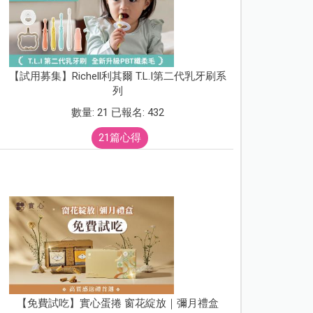
【試用募集】Richell利其爾 T.L.I第二代乳牙刷系
列
數量: 21 已報名: 432
21篇心得
【免費試吃】實心蛋捲 窗花綻放｜彌月禮盒