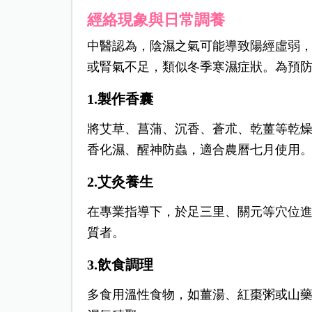
經絡現象與日常調養
中醫認為，陰濕之氣可能導致陽經虛弱
或腎氣不足，類似冬季寒濕症狀。為預
1.製作香囊
將艾草、菖蒲、沉香、蒼朮、乾薑等乾
香化濕、醒神防蟲，適合農曆七月使用
2.艾灸養生
在專業指導下，於足三里、關元等穴位
質者。
3.飲食調理
多食用溫性食物，如薑湯、紅棗粥或山