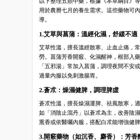
以下整理五類中藥，根據《本草綱目》
用於農曆七月的養生需求。這些藥物可
導。
1.艾草與菖蒲：溫經化濕，舒緩不適
艾草性溫，擅長溫經散寒、止血止痛，
勞。菖蒲芳香開竅、化濕醒神，根部入
「五邪湯」常加入菖蒲，調理夜間不安
過量內服以免刺激腸胃。
2.蒼朮：燥濕健脾，調理脾虛
蒼朮性溫，擅長燥濕運脾、祛風散寒，
如「消陰止瀉丹」以蒼朮為主，改善陰
熏香或依醫囑內服，搭配白朮能增強健
3.開竅藥物（如沉香、麝香）：芳香