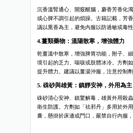
沉香溫腎通心、開竅醒腦，麝香芳香化
或心脾不調引起的煩躁。古籍記載，芳
議以熏香為主，避免內服以防過敏或毒
4.薑類藥物：溫陽散寒，增強體力
乾薑溫中散寒，增強脾胃功能，附子、
境引起的乏力、喘咳或肢體冰冷。方劑
提升體力。建議以薑湯沖服，注意控制
5. 硃砂與雄黃：鎮靜安神，外用為主
硃砂清心安神、鎮驚解毒，雄黃外用殺
衛生防護。方劑如「祛邪丹」多用於外
囊，懸掛於床邊或門口，嚴禁自行內服