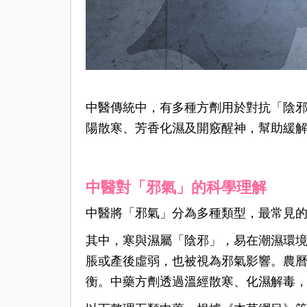
中醫傳統中，有多種方劑用於對抗「陰
陽散寒、芳香化濕及開竅醒神，幫助緩
中醫對「邪氣」的科學理解
中醫將「邪氣」分為多種類型，最常見
其中，寒與濕屬「陰邪」，易在潮濕環
脹或產後虛弱，也被視為邪氣影響。農
衡。中藥方劑透過溫經散寒、化濕解毒