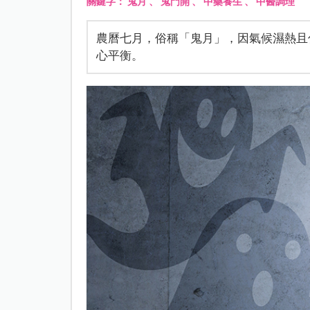
關鍵字：
鬼月
、
鬼門開
、
中藥養生
、
中醫調理
農曆七月，俗稱「鬼月」，因氣候濕熱且
心平衡。