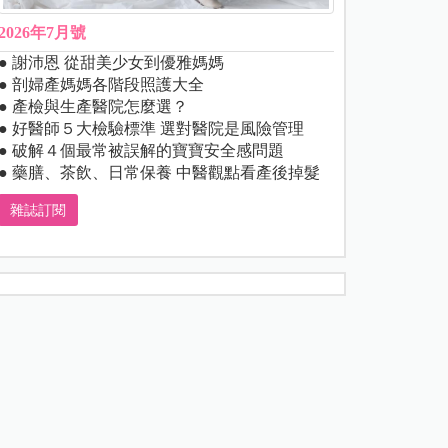
2026年7月號
● 謝沛恩 從甜美少女到優雅媽媽
● 剖婦產媽媽各階段照護大全
● 產檢與生產醫院怎麼選？
● 好醫師５大檢驗標準 選對醫院是風險管理
● 破解４個最常被誤解的寶寶安全感問題
● 藥膳、茶飲、日常保養 中醫觀點看產後掉髮
雜誌訂閱