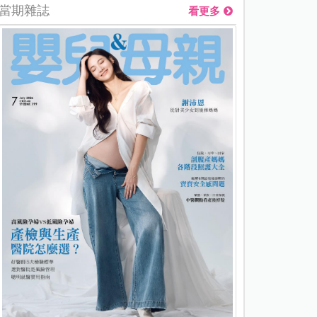
當期雜誌
看更多