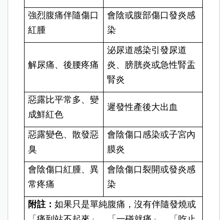
強烈腹痛伴隨傷口
會陰或腹部傷口發炎感
紅腫
染
泌尿道感染引發尿道
解尿痛、後腰疼痛
炎、膀胱炎或急性腎盂
腎炎
惡露比平常多、變
遲發性產後大出血
成鮮紅色
惡露變色、散發惡
會陰傷口感染或子宮內
臭
膜炎
會陰傷口紅腫、異
會陰傷口
裂開或發炎感
常疼痛
染
附註：
如果只是單純腹痛，沒有伴隨發燒或
「痛到站不起來」、「一碰就痛」、「吃止