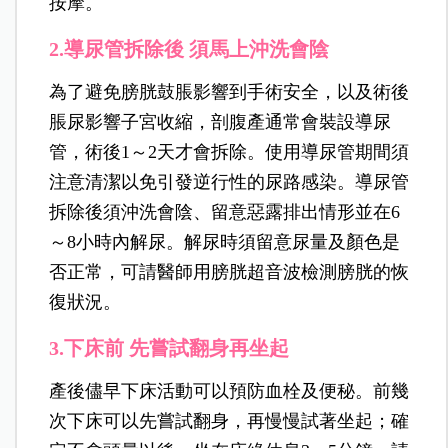
按摩。
2.導尿管拆除後 須馬上沖洗會陰
為了避免膀胱鼓脹影響到手術安全，以及術後
脹尿影響子宮收縮，剖腹產通常會裝設導尿
管，術後1～2天才會拆除。使用導尿管期間須
注意清潔以免引發逆行性的尿路感染。導尿管
拆除後須沖洗會陰、留意惡露排出情形並在6
～8小時內解尿。解尿時須留意尿量及顏色是
否正常，可請醫師用膀胱超音波檢測膀胱的恢
復狀況。
3.下床前 先嘗試翻身再坐起
產後儘早下床活動可以預防血栓及便秘。前幾
次下床可以先嘗試翻身，再慢慢試著坐起；確