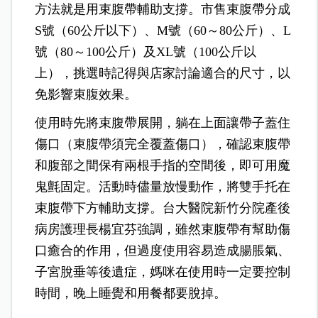
方法就是用束腹帶輔助支撐。市售束腹帶分成
S號（60公斤以下）、M號（60～80公斤）、L
號（80～100公斤）及XL號（100公斤以
上），挑選時記得與店家討論適合的尺寸，以
免影響束腹效果。
使用時先將束腹帶展開，躺在上面讓帶子蓋住
傷口（束腹帶須完全覆蓋傷口），確認束腹帶
和腹部之間保有兩根手指的空間後，即可用魔
鬼氈固定。活動時儘量放慢動作，將雙手托在
束腹帶下方輔助支撐。台大醫院新竹分院產後
病房護理長楊宜芬強調，雖然束腹帶有幫助傷
口癒合的作用，但過度使用容易造成腸脹氣、
子宮脫垂等後遺症，媽咪在使用時一定要控制
時間，晚上睡覺和用餐都要脫掉。