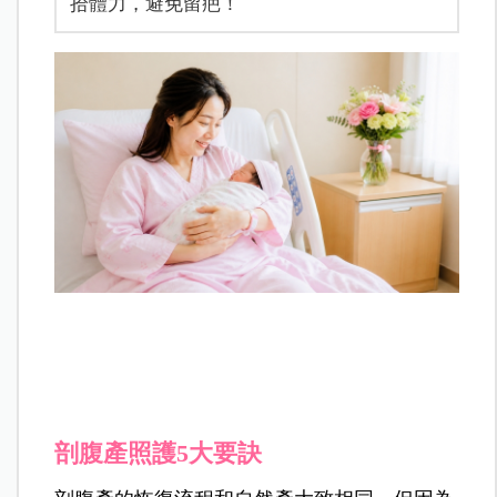
拾體力，避免留疤！
剖腹產照護5大要訣