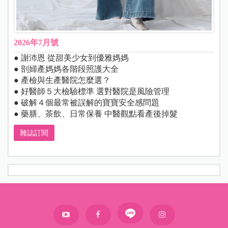
2026年7月號
● 謝沛恩 從甜美少女到優雅媽媽
● 剖婦產媽媽各階段照護大全
● 產檢與生產醫院怎麼選？
● 好醫師５大檢驗標準 選對醫院是風險管理
● 破解４個最常被誤解的寶寶安全感問題
● 藥膳、茶飲、日常保養 中醫觀點看產後掉髮
雜誌訂閱