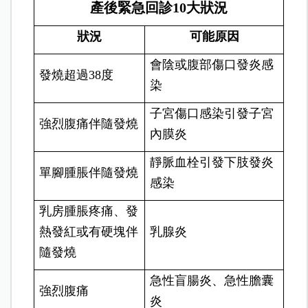
產後緊急回診10大狀況
狀況
可能原因
會陰或腹部傷口發炎感
發燒超過38度
染
子宮傷口感染引發子宮
強烈腹痛伴隨發燒
內膜炎
靜脈血栓引發下肢發炎
單腳腫脹伴隨發燒
感染
乳房腫脹疼痛、發
熱發紅或有硬塊
伴
乳腺炎
隨發燒
急性盲腸炎、急性膽囊
強烈腹痛
炎