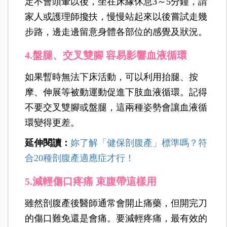
定不會頭暈以後，坐在床緣休息3～5分鐘，請
家人或護理師攙扶，慢慢站起來以後嘗試走幾
步路，邊走邊留意身體各部位的感覺及狀況。
4.盤腿、交叉雙腳 容易影響血液循環
如果暫時無法下床活動，可以利用抬腿、按
摩、伸展等被動運動促進下肢血液循環。記得
不要交叉雙腳或盤腿，這兩種姿勢會讓血液循
環變得更差。
延伸閱讀：
妳了解「健保剖腹產」標準嗎？符
合
20
種剖腹產適應症才行！
5.減輕傷口疼痛 束腹帶這樣用
雖然剖腹產後醫師通常會開止痛藥，但開完刀
的傷口難免還是會痛。要減輕疼痛，最有效的