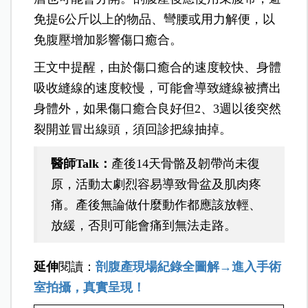
免提6公斤以上的物品、彎腰或用力解便，以
免腹壓增加影響傷口癒合。
王文中提醒，由於傷口癒合的速度較快、身體
吸收縫線的速度較慢，可能會導致縫線被擠出
身體外，如果傷口癒合良好但2、3週以後突然
裂開並冒出線頭，須回診把線抽掉。
醫師Talk
：
產後14天骨骼及韌帶尚未復
原，活動太劇烈容易導致骨盆及肌肉疼
痛。產後無論做什麼動作都應該放輕、
放緩，否則可能會痛到無法走路。
延伸
閱讀：
剖腹產現場紀錄全圖解→進入手術
室拍攝，真實呈現！