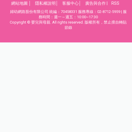
網站地圖
│
隱私權說明
│
客服中心
│
廣告與合作
|
RSS
婦幼網路股份有限公司 統編：70458331 服務專線：02-8712-5959 | 服
務時間：週一～週五：10:00~17:30
Copyright © 嬰兒與母親. All rights reserved. 版權所有，禁止擅自轉貼
節錄