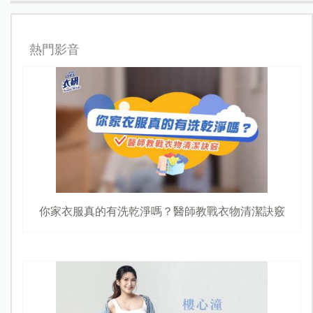
熱門影音
你家衣服真的有洗乾淨嗎？醫師教戰衣物清潔訣竅