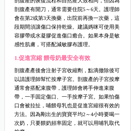
剖腹產的恢復流程和自然產大致相同，但因為
剖腹產有開刀，通常需要住院5～6天。護理師
會在第2或第3天換藥，出院前再換一次藥，這
段期間須讓傷口保持乾燥。建議媽咪可使用美
容膠帶或水凝膠促進傷口癒合。如果本身是敏
感性肌膚，可搭配減敏膠布護理。
1.促進宮縮
餵母奶最安全有效
剖腹產產後會注射子宮收縮劑，點滴撤除後可
以請護理師幫忙按摩子宮。剖腹產的子宮按摩
通常會搭配束腹帶，護理師會將手伸進束腹
帶，一手固定傷口、
一手按摩子宮。如果怕傷
口會被拉扯，哺餵母乳也是促進宮縮很有效的
方法。因為剛出生的寶寶平均2～4小時要喝一
次奶，只要餵奶頻率固定，就可以用哺乳取代