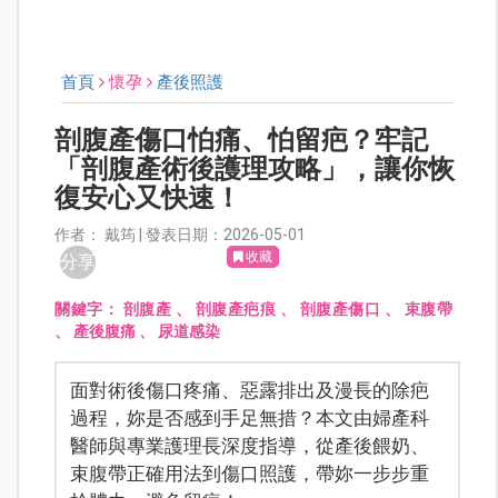
首頁
懷孕
產後照護
剖腹產傷口怕痛、怕留疤？牢記
「剖腹產術後護理攻略」，讓你恢
復安心又快速！
作者： 戴筠 | 發表日期：2026-05-01
收藏
分享
關鍵字：
剖腹產
、
剖腹產疤痕
、
剖腹產傷口
、
束腹帶
、
產後腹痛
、
尿道感染
面對術後傷口疼痛、惡露排出及漫長的除疤
過程，妳是否感到手足無措？本文由婦產科
醫師與專業護理長深度指導，從產後餵奶、
束腹帶正確用法到傷口照護，帶妳一步步重