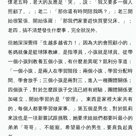
懷老五時，老大的反應是「哭」，說：「我又要多一個人
照顧了。」；老二：「那你還有時間陪我嗎？」；老三開
始很緊張、開始張羅：「那我們家要趕快買嬰兒床。」；
老四，搞不清楚發生什麼事，完全狀況外。
但她深深覺得「生越多越省力！」因為大的會照顧小的，
爸媽就像是籃球隊教練、是指導員，小孩就是球員。從帶
一個小孩到教養五個小孩，有什麼差異呢？凱利分享道：
「一個小孩，是兩人在學習階段；兩個小孩，學習分配時
間、學會放手；三個小孩是兩對三，進入一種團體關係；
四個孩子，對於怎麼跟孩子交流已經有經驗，團體關係更
加確立，開始學習的是『管理』。東西是家裡大家共有
的，每個人都要學習做家事。」第五個是男生，對於凱莉
來說也是一項新嘗試跟挑戰，她要求姐姐們都要叫最小的
弟弟「哥哥」、不能寵。希望最小的男生，要肩負起責