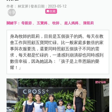
作者： 林宜屏 | 發表日期：2023-05-12
收藏
分享
關鍵字：
母親節
、
五寶媽
、
牧師
、
超人媽媽
、
陳凱莉
身為牧師的凱莉，目前是五個孩子的媽。每天在教
會工作與照顧五寶間忙碌。比一般家庭多數倍的家
事與衣服要洗，還要同時照顧五個孩子不同的需
求，每天都是忙碌的，一邊感到崩潰卻也同時感到
數倍幸福，因為她認為：「孩子是上帝恩賜的榮
耀！」