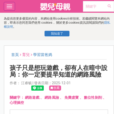
Toggle
navigation
為提供您更多優質的內容，本網站使用cookies分析技術。若繼續閱覽本網站內
容，即表示您同意我們使用 cookies， 關於更多cookies資訊請閱讀我們的
隱私
權說明
。
我知道了
首頁
育兒
學習當爸媽
孩子只是想玩遊戲，卻有人在暗中設
局：你一定要提早知道的網路風險
作者： 江睿毓 | 發表日期：2025-12-01
收藏
關鍵字：
網路遊戲
、
網路風險
、
免費虛寶
、
數位性剝削
、
心理操控