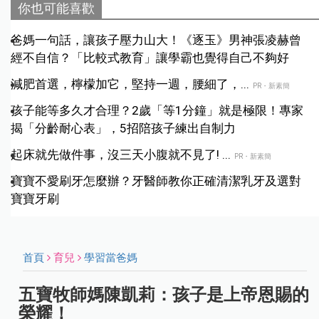
你也可能喜歡
爸媽一句話，讓孩子壓力山大！《逐玉》男神張凌赫曾
經不自信？「比較式教育」讓學霸也覺得自己不夠好
減肥首選，檸檬加它，堅持一週，腰細了，...
PR・新素簡
孩子能等多久才合理？2歲「等1分鐘」就是極限！專家
揭「分齡耐心表」，5招陪孩子練出自制力
起床就先做件事，沒三天小腹就不見了! ...
PR・新素簡
寶寶不愛刷牙怎麼辦？牙醫師教你正確清潔乳牙及選對
寶寶牙刷
首頁
育兒
學習當爸媽
五寶牧師媽陳凱莉：孩子是上帝恩賜的
榮耀！