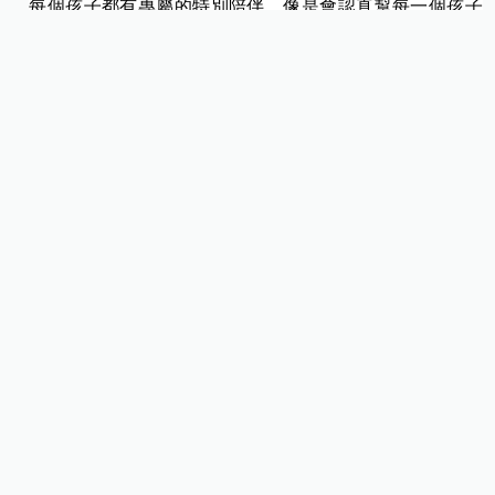
每個孩子都有專屬的特別陪伴，像是會認真幫每一個孩子
過生日，買屬於壽星自己專屬的生日蛋糕、拍全家福，就
是有滿滿的儀式感，讓壽星感受到這天是專屬於他的日
子。就像老二喜歡蜘蛛人、老三喜歡大耳狗，就會提前為
每一個孩子準備他們喜愛的特製蛋糕。
雖然無法每一個都開派對，但是每一次生日，全家人都會
到齊，就連爺爺、奶奶也都會一起來幫孩子過生日，全家
人都聚在一起為孩子慶祝，讓他們感覺自己的生日都是獨
一無二的、被整個家庭重視的。
每個小孩都是人才，讓家變成最好的教育環境
這個世代的父母，很看重孩子的教育和未來，凱莉認為：
「每個小孩都是人才！」本身在從事新教育活動的凱莉，
觀察發現後要培養下一代擁有必要且關鍵的「五新」競爭