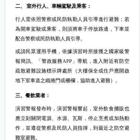
一、 室內民眾：
立即關閉瓦斯、電源及水源，並至最近所在處所
（如：辦公大樓、住家）防空疏散避難設施或地下
室，就近避難；若附近無避難處所，應於建築物內
尋找堅固桌底或牆角且窗戶較少的房間內進行掩護
躲避，並採取正確的避難姿勢。
二、 室外行人、車輛駕駛及乘客：
行人需依照警察或民防執勤人員引導進行避難；若
為開車駕駛或乘客，則須將車子停放路邊，下車並
配合警察或民防執勤人員引導。
或請民眾運用手機，依據演習時所接獲之國家級警
報簡訊、「警政服務APP」導航，進入附近有防空
疏散避難設施標示牌處所（大樓保全或住戶應開啟