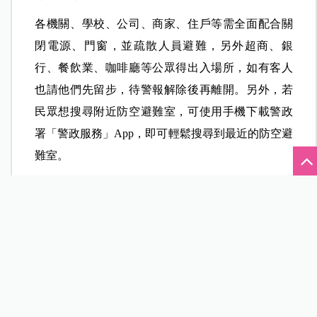
地下室車道之鐵捲門或柵欄，協助進入避難）。
三、餐飲業者：
演習警報發布時，演習警報響起，室外飲食攤販也
應立刻關閉電源、水源、瓦斯，停止烹煮或加熱動
作，並遵從警察及民防人員指揮，到最近之防空避
難室避難。
各機關、學校、公司、商家、住戶等需全面配合關
閉電源、門窗，並疏散人員避難，另外超商、銀
行、餐飲業、咖啡廳等公眾得出入場所，如有客人
也請他們先留步，待警報解除後再離開。另外，若
民眾想搜尋附近防空避難室，可使用手機下載警政
署「警政服務」App，即可輕鬆搜尋到最近的防空避
難室。