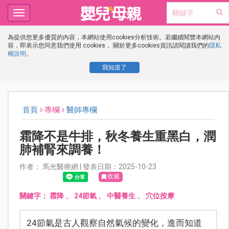
Toggle
navigation
為提供您更多優質的內容，本網站使用cookies分析技術。若繼續閱覽本網站內
容，即表示您同意我們使用 cookies， 關於更多cookies資訊請閱讀我們的
隱私
權說明
。
我知道了
首頁
專欄
醫師專欄
霜降不是牛排，秋冬養生重黑白，潤
肺補腎來調養！
作者： 馬光醫療網 | 發表日期：2025-10-23
收藏
關鍵字：
霜降
、
24節氣
、
中醫養生
、
穴位按摩
24節氣是古人觀察自然氣候的變化，進而知道