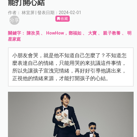
能打開心結
作者： 林宜屏 | 發表日期：2024-02-01
收藏
分享
關鍵字：
陳孜昊
、
HowHow，鄧福如
、
大寶
、
親子教養
、
明
星家庭
小朋友會哭，就是他不知道自己怎麼了？不知道怎
麼表達自己的情緒，只能用哭的來抗議這件事情，
所以先讓孩子宣洩完情緒，再好好引導他講出來，
正視他的情緒來源，才能打開孩子的心結。