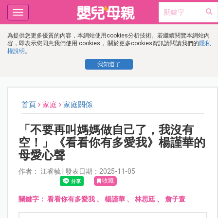
Toggle
navigation
為提供您更多優質的內容，本網站使用cookies分析技術。若繼續閱覽本網站內
容，即表示您同意我們使用 cookies， 關於更多cookies資訊請閱讀我們的
隱私
權說明
。
我知道了
首頁
家庭
家庭關係
「不要再叫媽媽做自己了，我沒有
空！」《看看你有多愛我》楊謹華的
母愛心聲
作者： 江睿毓 | 發表日期：2025-11-05
收藏
關鍵字：
看看你有多愛我
、
楊謹華
、
林思廷
、
詹子萱