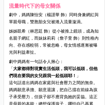
流量時代下的母女關係
劇中，媽媽陳怡安（楊謹華 飾）同時身兼網紅與
單親母職，雙胞胎女兒被捲入流量漩渦。
姊姊凱希（林思廷 飾）從小被推上鏡頭，成為知
名親子網紅，而妹妹莉莉（詹子萱 飾）則性格內
向、存在感較弱，常被忽略，母女情感逐漸被曝
光與利益牽扯。
劇中媽媽有一句話令人揪心：
「
大家都得對現實生活低頭，我可以低頭，但他
們現在要我的女兒跟我一起低頭耶！
」
這句話道出媽媽在家庭與社會壓力之間的無奈。
媽媽願意承擔、願意退讓，把自己擋在前線為孩
子承受壓力，但孩子卻不應背負她的妥協。這正
是母親的本能：總想保護孩子，哪怕自己再累、