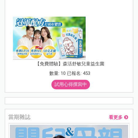
【免費體驗】森活舒敏兒童益生菌
數量: 10 已報名: 453
試用心得撰寫中
當期雜誌
看更多