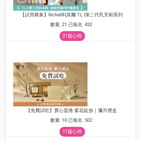
【試用募集】Richell利其爾 T.L.I第二代乳牙刷系列
數量: 21 已報名: 432
21篇心得
【免費試吃】實心蛋捲 窗花綻放｜彌月禮盒
數量: 10 已報名: 502
11篇心得