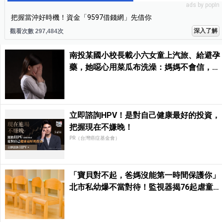
ads by popIn
把握當沖好時機！資金「9597借錢網」先借你
深入了解
觀看次數 297,484次
南投某國小校長載小六女童上汽旅、給避孕
藥，她噁心用菜瓜布洗澡：媽媽不會信，老
師很神聖…
立即諮詢HPV！是對自己健康最好的投資，
把握現在不嫌晚！
PR（台灣癌症基金會）
「寶貝對不起，爸媽沒能第一時間保護你」
北市私幼爆不當對待！監視器揭76起虐童畫
面，家長痛心提告