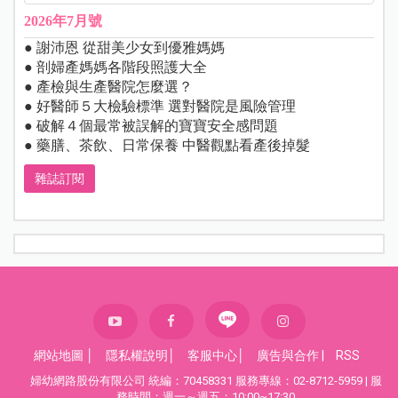
2026年7月號
● 謝沛恩 從甜美少女到優雅媽媽
● 剖婦產媽媽各階段照護大全
● 產檢與生產醫院怎麼選？
● 好醫師５大檢驗標準 選對醫院是風險管理
● 破解４個最常被誤解的寶寶安全感問題
● 藥膳、茶飲、日常保養 中醫觀點看產後掉髮
雜誌訂閱
網站地圖
│
隱私權說明
│
客服中心
│
廣告與合作
|
RSS
婦幼網路股份有限公司 統編：70458331 服務專線：02-8712-5959 | 服
務時間：週一～週五：10:00~17:30