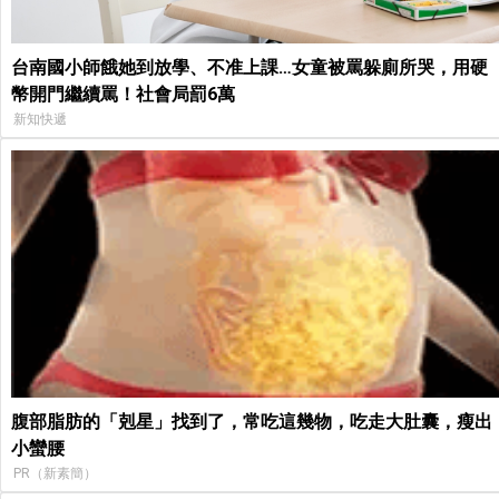
台南國小師餓她到放學、不准上課…女童被罵躲廁所哭，用硬
幣開門繼續罵！社會局罰6萬
新知快遞
腹部脂肪的「剋星」找到了，常吃這幾物，吃走大肚囊，瘦出
小蠻腰
PR（新素簡）