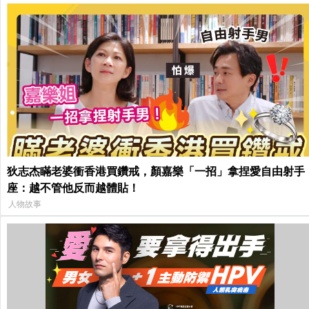
狄志杰瞞老婆衝香港買鑽戒，顏嘉樂「一招」拿捏愛自由射手
座：越不管他反而越體貼！
人物故事