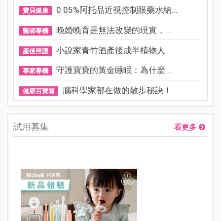
0.05%阿托品近視控制眼藥水納...
寶貝健康
晚婚晚育是無法改變的現實，...
醫師專欄
小說家青竹酒產後成半植物人...
產後照護
守護寶寶的黃金睡眠：為什麼...
專家專欄
腦科學家都在做的散步秘訣！...
健康百寶箱
試用募集
看更多