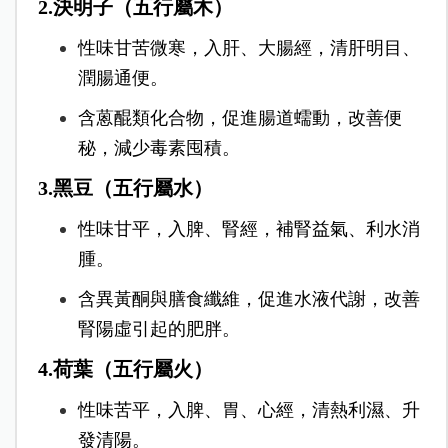
2.決明子（五行屬木）
性味甘苦微寒，入肝、大腸經，清肝明目、
潤腸通便。
含蒽醌類化合物，促進腸道蠕動，改善便
秘，減少毒素囤積。
3.黑豆（五行屬水）
性味甘平，入脾、腎經，補腎益氣、利水消
腫。
含異黃酮與膳食纖維，促進水液代謝，改善
腎陽虛引起的肥胖。
4.荷葉（五行屬火）
性味苦平，入脾、胃、心經，清熱利濕、升
發清陽。