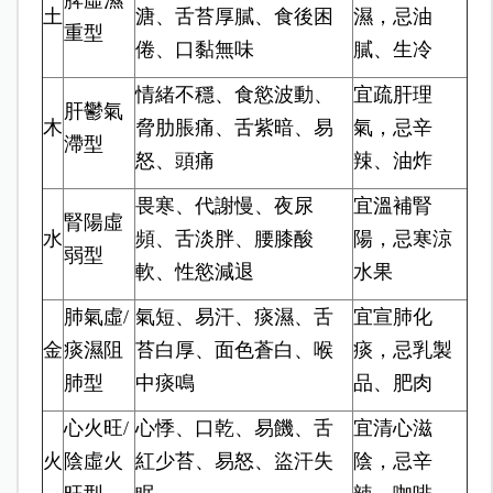
脾虛濕
土
溏、舌苔厚膩、食後困
濕，忌油
重型
倦、口黏無味
膩、生冷
情緒不穩、食慾波動、
宜疏肝理
肝鬱氣
木
脅肋脹痛、舌紫暗、易
氣，忌辛
滯型
怒、頭痛
辣、油炸
畏寒、代謝慢、夜尿
宜溫補腎
腎陽虛
水
頻、舌淡胖、腰膝酸
陽，忌寒涼
弱型
軟、性慾減退
水果
肺氣虛/
氣短、易汗、痰濕、舌
宜宣肺化
金
痰濕阻
苔白厚、面色蒼白、喉
痰，忌乳製
肺型
中痰鳴
品、肥肉
心火旺/
心悸、口乾、易饑、舌
宜清心滋
火
陰虛火
紅少苔、易怒、盜汗失
陰，忌辛