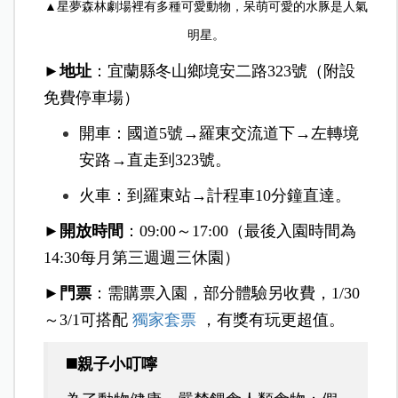
▲星夢森林劇場裡有多種可愛動物，呆萌可愛的水豚是人氣
明星。
►地址
：宜蘭縣冬山鄉境安二路323號（附設
免費停車場）
開車：國道5號→羅東交流道下→左轉境
安路→直走到323號。
火車：到羅東站→計程車10分鐘直達。
►開放時間
：09:00～17:00（最後入園時間為
14:30每月第三週週三休園）
►門票
：需購票入園，部分體驗另收費，1/30
～3/1可搭配
獨家套票
，有獎有玩更超值。
◼️親子小叮嚀