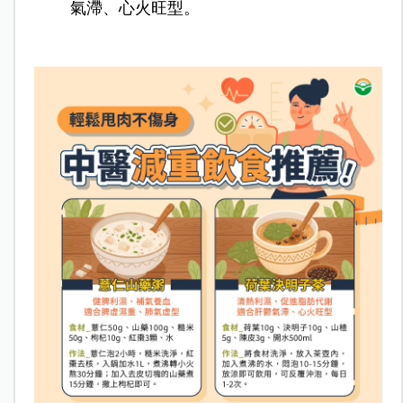
氣滯、心火旺型。