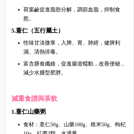
荷葉鹼促進脂肪分解，調節血脂，抑制食
慾。
5.薏仁（五行屬土）
性味甘淡微寒，入脾、胃、肺經，健脾利
濕、清熱排毒。
富含膳食纖維，促進腸道蠕動，改善便秘，
減少水腫型肥胖。
減重食譜與茶飲
1.薏仁山藥粥
食材：薏仁50g、山藥100g、糙米50g、枸杞
10g、紅棗3顆、水適量。