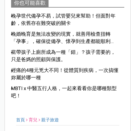
你也可能喜歡
晚孕世代備孕不易，試管嬰兒來幫助！但面對年
齡，依舊存在難突破的關卡
晚婚晚育是無法改變的現實，就善用檢查扭轉
「孕事」，確保從備孕、懷孕到生產都能順利前
行
當帶孩子上廁所成為一種「錯」？孩子需要的，
只是爸媽的照顧與保護。
經痛的4種元兇大不同！從體質到疾病，一次搞懂
妳屬於哪一種
MBTI x 中醫五行人格，一起來看看你是哪種類型
吧！
首頁
育兒
親子旅遊