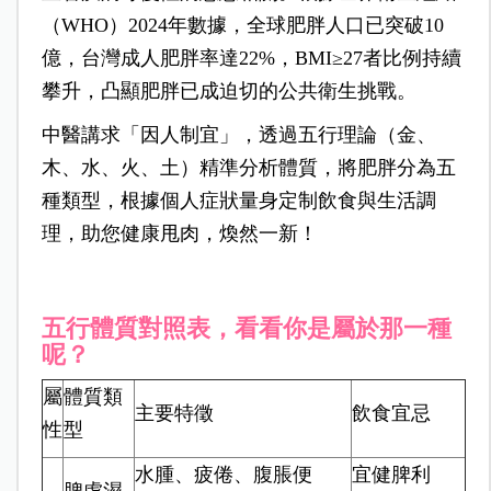
（WHO）2024年數據，全球肥胖人口已突破10
億，台灣成人肥胖率達22%，BMI≥27者比例持續
攀升，凸顯肥胖已成迫切的公共衛生挑戰。
中醫講求「因人制宜」，透過五行理論（金、
木、水、火、土）精準分析體質，將肥胖分為五
種類型，根據個人症狀量身定制飲食與生活調
理，助您健康甩肉，煥然一新！
五行體質對照表，看看你是屬於那一種
呢？
屬
體質類
主要特徵
飲食宜忌
性
型
水腫、疲倦、腹脹便
宜健脾利