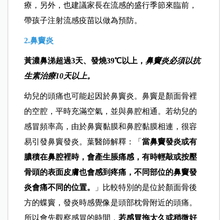
療，另外，也建議家長在流感的盛行季節來臨前，
帶孩子注射流感疫苗以做為預防。
2.鼻竇炎
黃濃鼻涕超過3天、發燒39℃以上，
鼻竇炎必須以抗
生素治療10天以上。
幼兒的頭痛也可能起因於鼻竇炎。鼻竇是顏面骨裡
的空腔，平時充滿空氣，並與鼻腔相通。若幼兒的
感冒頻率高，由於鼻竇黏膜和鼻腔黏膜相連，很容
易引發鼻竇發炎。葉醫師解釋：「
當鼻竇發炎或有
膿積在鼻腔裡時，會產生脹痛感，有時輕敲或按壓
骨頭的表面皮膚也會感到疼痛，不同部位的鼻竇發
炎會痛不同的位置。
」比較特別的是位於顏面骨後
方的蝶竇，發炎時感覺像是頭部枕骨附近的頭痛。
所以會先觀察感冒的時間，
若感冒拖太久或稍微好