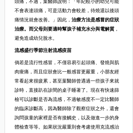
頭痛，不過，葉醫師說明：「年紀較小的幼兒可能
不會表達頭痛，可是活動力會較差，待燒退以後頭
痛情況就會改善。」因此，
治療方法是感冒的症狀
治療。而父母則要適時幫孩子補充水分與電解質
，
避免造成幼兒脫水。
流感盛行季節注射流感疫苗
倘若是流行性感冒，不僅容易引起頭痛、發燒與肌
肉痠痛，而且症狀會比一般感冒更嚴重，小朋友經
常看起來很疲累，甚至葉醫師曾遇過一些孩子來就
診時，直接趴在診間的桌子睡著了。現在有快速篩
檢可以診斷是否為流感，不過敏感度不一定比醫師
的臨床診斷高，因為醫師除了觀察症狀之外，還會
詢問孩童的家裡是否有接觸史，以及做進一步的身
體檢查等等。如果狀況嚴重則會考慮使用克流感治