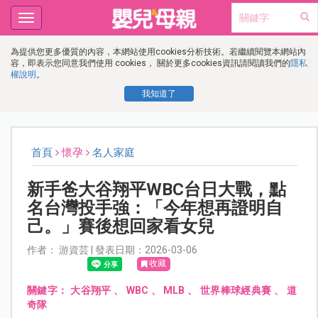
Toggle
navigation
為提供您更多優質的內容，本網站使用cookies分析技術。若繼續閱覽本網站內
容，即表示您同意我們使用 cookies， 關於更多cookies資訊請閱讀我們的
隱私
權說明
。
我知道了
首頁
懷孕
名人家庭
新手爸大谷翔平WBC台日大戰，點
名台灣投手強：「今年想再證明自
己。」賽後想回家看女兒
作者： 游資芸 | 發表日期：2026-03-06
收藏
關鍵字：
大谷翔平
、
WBC
、
MLB
、
世界棒球經典賽
、
道
奇隊