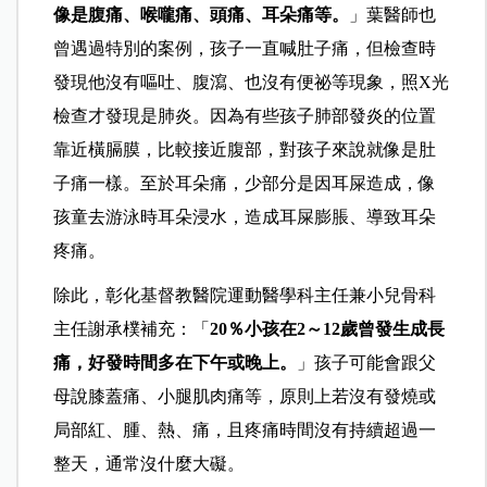
像是腹痛、喉嚨痛、頭痛、耳朵痛等。
」葉醫師也
曾遇過特別的案例，孩子一直喊肚子痛，但檢查時
發現他沒有嘔吐、腹瀉、也沒有便祕等現象，照X光
檢查才發現是肺炎。因為有些孩子肺部發炎的位置
靠近橫膈膜，比較接近腹部，對孩子來說就像是肚
子痛一樣。至於耳朵痛，少部分是因耳屎造成，像
孩童去游泳時耳朵浸水，造成耳屎膨脹、導致耳朵
疼痛。
除此，彰化基督教醫院運動醫學科主任兼小兒骨科
主任謝承樸補充：「
20％小孩在2～12歲曾發生成長
痛，好發時間多在下午或晚上。
」孩子可能會跟父
母說膝蓋痛、小腿肌肉痛等，原則上若沒有發燒或
局部紅、腫、熱、痛，且疼痛時間沒有持續超過一
整天，通常沒什麼大礙。