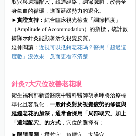
取穴與遠端配穴，疏通經絡，調節臟腑，改善全
身氣血的循環，進而延緩勢力的退化。
►
實證支持：
結合臨床視光檢查「調節幅度」
（Amplitude of Accommodation）的指標，統計數
據顯示針灸能顯著活化視覺皮質。
延伸閱讀：
近視可以抵銷老花嗎？醫揭「超過這
度數」沒效果：反而更看不清楚
針灸7大穴位改善老花眼
衛生福利部新營醫院中醫科醫師胡承暉將治療標
準化且客製化，
一般針灸對於視覺疲勞的修復與
延緩老花的加深，通常會採用「局部取穴」加上
「遠端配穴」的方式
，穴位的選擇有：
►
眼睛周圍
：攢竹穴、魚腰穴、太陽穴。