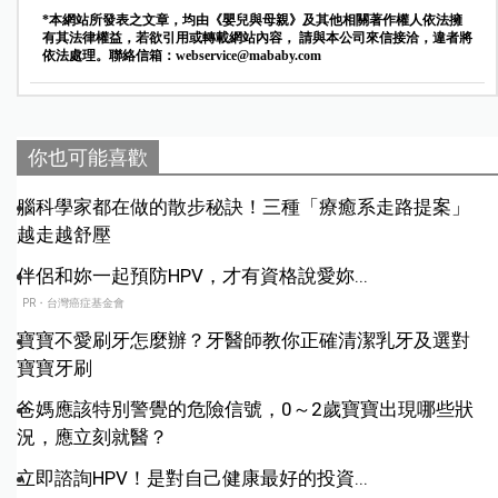
*本網站所發表之文章，均由《嬰兒與母親》及其他相關著作權人依法擁
有其法律權益，若欲引用或轉載網站內容， 請與本公司來信接洽，違者將
依法處理。聯絡信箱：
webservice@mababy.com
你也可能喜歡
腦科學家都在做的散步秘訣！三種「療癒系走路提案」
越走越舒壓
伴侶和妳一起預防HPV，才有資格說愛妳...
PR・台灣癌症基金會
寶寶不愛刷牙怎麼辦？牙醫師教你正確清潔乳牙及選對
寶寶牙刷
爸媽應該特別警覺的危險信號，0～2歲寶寶出現哪些狀
況，應立刻就醫？
立即諮詢HPV！是對自己健康最好的投資...