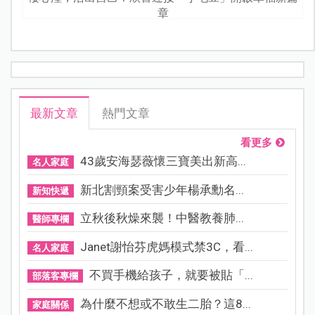
章
最新文章
熱門文章
看更多
43歲安海瑟薇懷三寶美出新高...
名人家庭
新北割頸案受害少年楊承勳名...
新知快遞
立秋後秋燥來襲！中醫教養肺...
醫師專欄
Janet謝怡芬虎媽模式禁3C，看...
名人家庭
不買手機給孩子，就要被貼「...
部落客專欄
為什麼不想或不敢生二胎？這8...
家庭關係