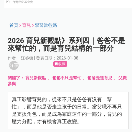
PR・台灣癌症基金會
首頁
育兒
學習當爸媽
2026 育兒新觀點》系列四｜爸爸不是
來幫忙的，而是育兒結構的一部分
作者： 江睿毓 | 發表日期：2026-01-08
收藏
分享
關鍵字：
育兒新觀點
、
爸爸不只是幫忙
、
爸爸走進育兒
、
父職
參與
真正影響育兒的，從來不只是爸爸有沒有「幫
忙」，而是他是否走進孩子的日常。當父職不再只
是支援角色，而是成為家庭運作的一部分，育兒的
壓力分配，才有機會真正改變。