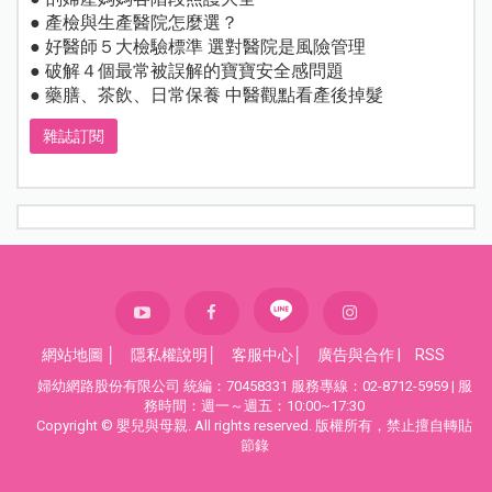
● 產檢與生產醫院怎麼選？
● 好醫師５大檢驗標準 選對醫院是風險管理
● 破解４個最常被誤解的寶寶安全感問題
● 藥膳、茶飲、日常保養 中醫觀點看產後掉髮
雜誌訂閱
網站地圖
│
隱私權說明
│
客服中心
│
廣告與合作
|
RSS
婦幼網路股份有限公司 統編：70458331 服務專線：02-8712-5959 | 服
務時間：週一～週五：10:00~17:30
Copyright © 嬰兒與母親. All rights reserved. 版權所有，禁止擅自轉貼
節錄