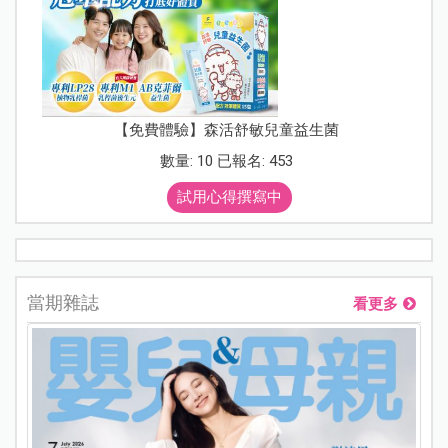
【免費體驗】森活舒敏兒童益生菌
數量: 10 已報名: 453
試用心得撰寫中
當期雜誌
看更多