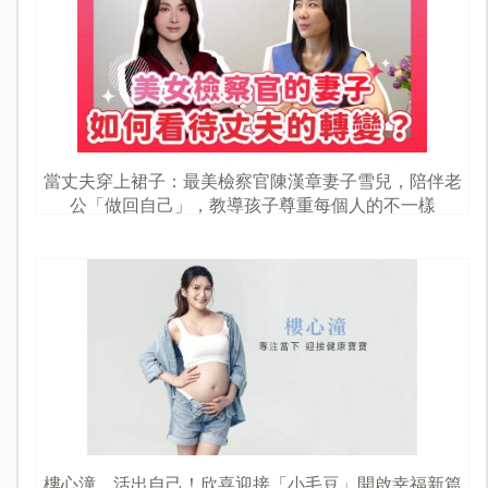
當丈夫穿上裙子：最美檢察官陳漢章妻子雪兒，陪伴老
公「做回自己」，教導孩子尊重每個人的不一樣
樓心潼，活出自己！欣喜迎接「小毛豆」開啟幸福新篇