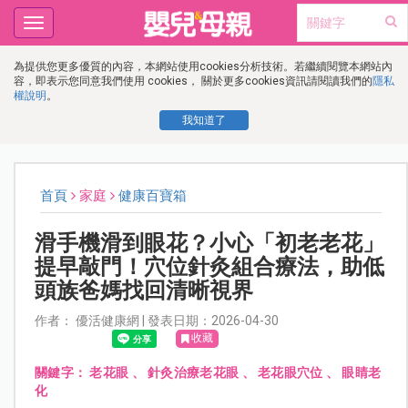
Toggle
navigation
為提供您更多優質的內容，本網站使用cookies分析技術。若繼續閱覽本網站內
容，即表示您同意我們使用 cookies， 關於更多cookies資訊請閱讀我們的
隱私
權說明
。
我知道了
首頁
家庭
健康百寶箱
滑手機滑到眼花？小心「初老老花」
提早敲門！穴位針灸組合療法，助低
頭族爸媽找回清晰視界
作者： 優活健康網 | 發表日期：2026-04-30
收藏
關鍵字：
老花眼
、
針灸治療老花眼
、
老花眼穴位
、
眼睛老
化