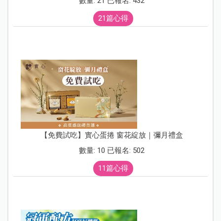
數量: 21 已報名: 432
21篇心得
【免費試吃】實心蛋捲 窗花綻放｜彌月禮盒
數量: 10 已報名: 502
11篇心得