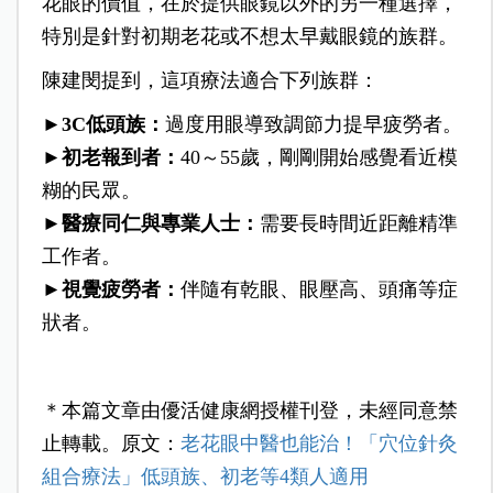
花眼的價值，在於提供眼鏡以外的另一種選擇，
特別是針對初期老花或不想太早戴眼鏡的族群。
陳建閔提到，這項療法適合下列族群：
►
3C低頭族：
過度用眼導致調節力提早疲勞者。
►
初老報到者：
40～55歲，剛剛開始感覺看近模
糊的民眾。
►
醫療同仁與專業人士：
需要長時間近距離精準
工作者。
►
視覺疲勞者：
伴隨有乾眼、眼壓高、頭痛等症
狀者。
＊本篇文章由優活健康網授權刊登，未經同意禁
止轉載。原文：
老花眼中醫也能治！「穴位針灸
組合療法」低頭族、初老等4類人適用