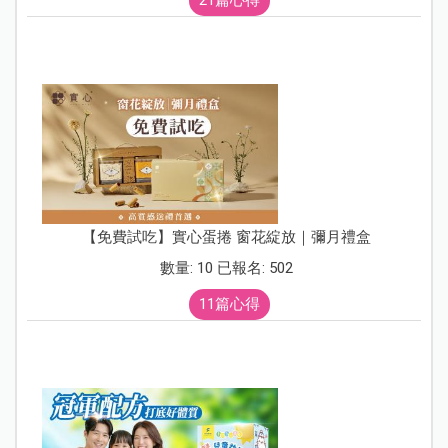
【免費試吃】實心蛋捲 窗花綻放｜彌月禮盒
數量: 10 已報名: 502
11篇心得