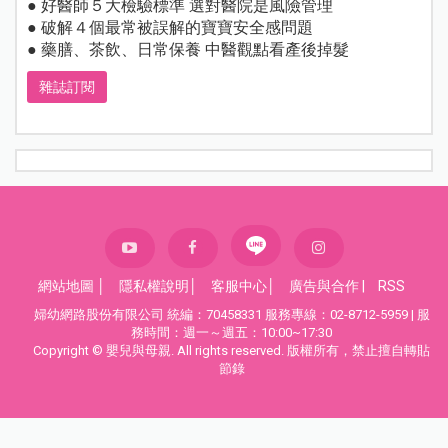
● 好醫師５大檢驗標準 選對醫院是風險管理
● 破解４個最常被誤解的寶寶安全感問題
● 藥膳、茶飲、日常保養 中醫觀點看產後掉髮
雜誌訂閱
網站地圖
│
隱私權說明
│
客服中心
│
廣告與合作
|
RSS
婦幼網路股份有限公司 統編：70458331 服務專線：02-8712-5959 | 服
務時間：週一～週五：10:00~17:30
Copyright © 嬰兒與母親. All rights reserved. 版權所有，禁止擅自轉貼
節錄