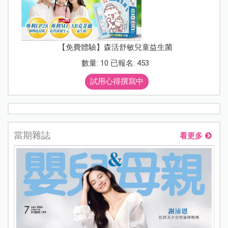
【免費體驗】森活舒敏兒童益生菌
數量: 10 已報名: 453
試用心得撰寫中
當期雜誌
看更多