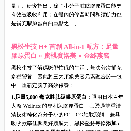
量」。研究指出，除了小分子胜肽膠原蛋白能更
有效被吸收利用；在體內的停留時間和續航力也
是補充膠原蛋白的重點之一。
黑松生技 H+ 首創 All-in-1 配方：足量
膠原蛋白 × 蜜桃賽洛美 × 金絲燕窩
黑松生技了解媽咪們忙碌的生活，無法分次補充
多種營養，因此將三大頂級美容元素融合於一包
中，重新定義了高效保養：
1.
足量5,000 毫克胜肽級膠原蛋白
：
選用日本百年
大廠 Wellnex 的專利魚膠原蛋白，其透過雙重澄
清技術純化為分子小的PO．
OG胜肽形態，兼具
吸收效率佳與良好續航力。黑松堅持每條
添加5