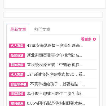
最新文章
熱門文章
看更多
43歲安海瑟薇懷三寶美出新高...
名人家庭
新北割頸案受害少年楊承勳名...
新知快遞
立秋後秋燥來襲！中醫教養肺...
醫師專欄
Janet謝怡芬虎媽模式禁3C，看...
名人家庭
不買手機給孩子，就要被貼「...
部落客專欄
為什麼不想或不敢生二胎？這8...
家庭關係
0.05%阿托品近視控制眼藥水納...
寶貝健康