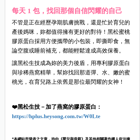
每天 1 包，找回那個自信閃耀的自己
不管是正在經歷孕期肌膚挑戰，還是忙於育兒的
產後媽咪，妳都值得擁有更好的對待！黑松蜜桃
膠原蛋白採用方便攜帶的小包裝，即撕即食，無
論空腹或睡前補充，都能輕鬆達成高效保養。
讓黑松生技成為妳的美力後盾，用專利膠原蛋白
與珍
稀燕窩精華，幫妳找回那道彈、水、嫩的蜜
桃光，在育兒路上依舊是那位最閃耀的女神！
❤️黑松生技－加了燕窩的膠原蛋白：
https://hplus.heysong.com.tw/W0Lte
*本網站所發表之文章，均由《嬰兒與母親》及其他相關著作權人依法擁