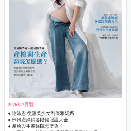
2026年7月號
● 謝沛恩 從甜美少女到優雅媽媽
● 剖婦產媽媽各階段照護大全
● 產檢與生產醫院怎麼選？