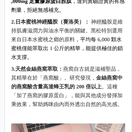
,000mg 足量膠原蛋白胜肽
，達到實驗證實的有感
劑量，拒絕無感補充。
2.日本蜜桃神經醯胺（賽洛美）：
神經醯胺是維
持肌膚滋潤力與油水平衡的關鍵。黑松特別選用
來自日本水蜜桃之鄉的原料
，平均每 6,000 顆水
蜜桃僅能萃取出 1 公斤的精華，能提供極佳的鎖
水支撐。
3.天然金絲燕窩萃取：
燕窩自古就是滋補聖品，
其精華在於「燕窩酸」。研究發現，
金絲燕窩中
的燕窩酸含量高達蜂王乳的 200 倍以上
。這種
「加了燕窩的膠原蛋白」，能與其他成分發揮加
乘效果，幫助媽咪由內而外透出自然的高光感。