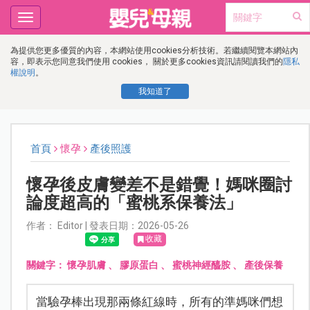
Toggle
navigation
為提供您更多優質的內容，本網站使用cookies分析技術。若繼續閱覽本網站內
容，即表示您同意我們使用 cookies， 關於更多cookies資訊請閱讀我們的
隱私
權說明
。
我知道了
首頁
懷孕
產後照護
懷孕後皮膚變差不是錯覺！媽咪圈討
論度超高的「蜜桃系保養法」
作者： Editor | 發表日期：2026-05-26
收藏
關鍵字：
懷孕肌膚
、
膠原蛋白
、
蜜桃神經醯胺
、
產後保養
當驗孕棒出現那兩條紅線時，所有的準媽咪們想