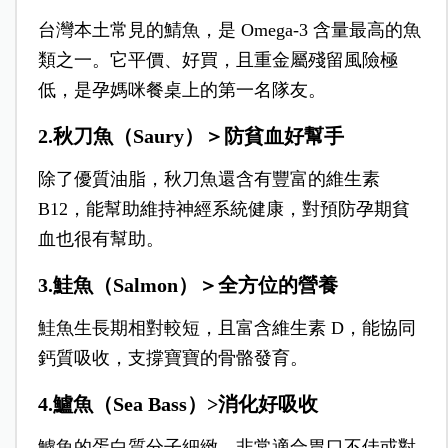
台灣本土常見的鯖魚，是 Omega-3 含量最高的魚
類之一。它平價、好買，且重金屬殘留風險極
低，是孕媽咪餐桌上的第一名隊友。
2.秋刀魚
（
Saury
）＞
防貧血好幫手
除了優質油脂，秋刀魚還含有豐富的維生素
B12，能幫助維持神經系統健康，對預防孕期貧
血也很有幫助。
3.鮭魚
（
Salmon
）＞
全方位的營養
鮭魚生長期相對較短，且富含維生素 D，能協同
鈣質吸收，支撐寶寶的骨骼發育。
4.鱸魚（Sea Bass）>消化好吸收
鱸魚的蛋白質分子細緻，非常適合胃口不佳或對