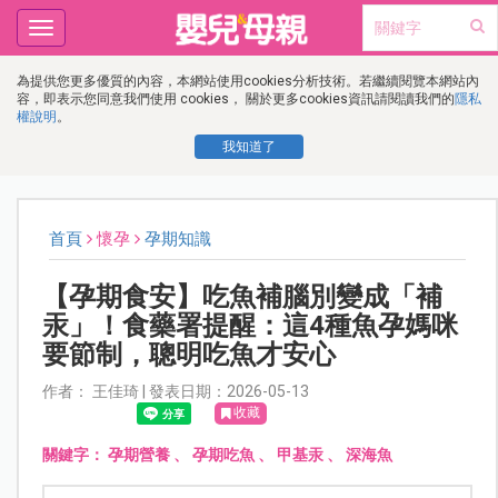
Toggle
navigation
為提供您更多優質的內容，本網站使用cookies分析技術。若繼續閱覽本網站內
容，即表示您同意我們使用 cookies， 關於更多cookies資訊請閱讀我們的
隱私
權說明
。
我知道了
首頁
懷孕
孕期知識
【孕期食安】吃魚補腦別變成「補
汞」！食藥署提醒：這4種魚孕媽咪
要節制，聰明吃魚才安心
作者： 王佳琦 | 發表日期：2026-05-13
收藏
關鍵字：
孕期營養
、
孕期吃魚
、
甲基汞
、
深海魚