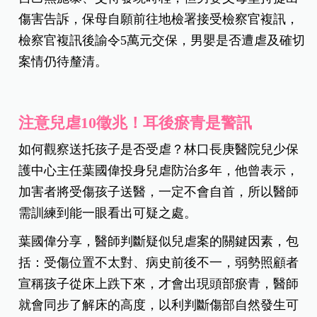
傷害告訴，保母自願前往地檢署接受檢察官複訊，
檢察官複訊後諭令5萬元交保，男嬰是否遭虐及確切
案情仍待釐清。
注意兒虐10徵兆！耳後瘀青是警訊
如何觀察送托孩子是否受虐？林口長庚醫院兒少保
護中心主任葉國偉投身兒虐防治多年，他曾表示，
加害者將受傷孩子送醫，一定不會自首，所以醫師
需訓練到能一眼看出可疑之處。
葉國偉分享，醫師判斷疑似兒虐案的關鍵因素，包
括：受傷位置不太對、病史前後不一，弱勢照顧者
宣稱孩子從床上跌下來，才會出現頭部瘀青，醫師
就會同步了解床的高度，以利判斷傷部自然發生可