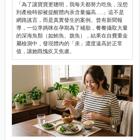
「為了讓寶寶更聰明，我每天都努力吃魚，沒想
到產檢時卻被提醒體內汞含量偏高……」這不是
網路謠言，而是真實發生的案例。曾有新聞報
導，一位準媽咪在孕期為了補胎，餐餐攝取大量
的深海魚類（如鮪魚、旗魚），結果在自費重金
屬檢測中，發現體內的「汞」濃度遠高於正常
值，讓她既愧疚又焦慮。