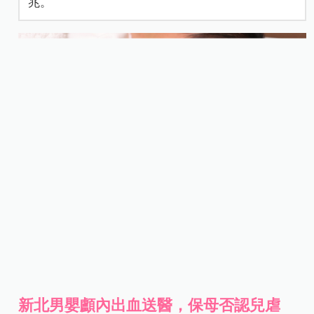
兆。
新北男嬰顱內出血送醫，保母否認兒虐