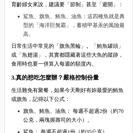
育齡婦女來說，建議要「節制」甚至「避開」：
鯊魚、旗魚、鮪魚、油魚：這四種魚就是典
型的「海洋巨無霸」，蓄積甲基汞的風險最
高。
日常生活中常見的「旗魚黑輪」
、
「鮪魚罐
頭」
或「魚翅湯」
，其實都隱藏著這些大魚的蹤跡，
食用時也要一併算入每週的額度內。
3.真的想吃怎麼辦？嚴格控制份量
生活難免有聚餐，如果今天剛好有妳最愛的鮪魚
或旗魚，記得以下公式：
旗魚、鮪魚、油魚： 每週不超過2份（約70
公克，兩塊握壽司的大小）。
鯊魚： 每週不超過1份（約35公克）。