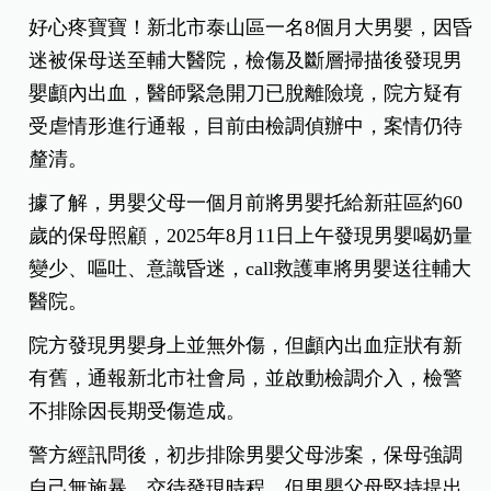
好心疼寶寶！新北市泰山區一名8個月大男嬰，因昏
迷被保母送至輔大醫院，檢傷及斷層掃描後發現男
嬰顱內出血，醫師緊急開刀已脫離險境，院方疑有
受虐情形進行通報，目前由檢調偵辦中，案情仍待
釐清。
據了解，男嬰父母一個月前將男嬰托給新莊區約60
歲的保母照顧，2025年8月11日上午發現男嬰喝奶量
變少、嘔吐、意識昏迷，call救護車將男嬰送往輔大
醫院。
院方發現男嬰身上並無外傷，但顱內出血症狀有新
有舊，通報新北市社會局，並啟動檢調介入，檢警
不排除因長期受傷造成。
警方經訊問後，初步排除男嬰父母涉案，保母強調
自己無施暴、交待發現時程，但男嬰父母堅持提出