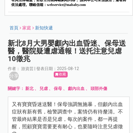
有其法律權益，若欲引用或轉載網站內容， 請與本公司來信接洽，違者將
依法處理。聯絡信箱：
webservice@mababy.com
首頁
家庭
新知快遞
新北8月大男嬰顱內出血昏迷、保母送
醫，醫院疑遭虐通報！送托注意兒虐
10徵兆
作者： 游資芸 | 發表日期：2025-08-12
收藏
分享
關鍵字：
新北
、
兒虐
、
保母
、
顱內出血
、
頭部外傷
又有寶寶昏迷送醫！保母強調無施暴，但顱內出血
症狀有新有舊，檢警調查中，案情仍有待釐清。不
管最終結果是否是兒虐，每次的案件，都一再提
醒，照顧寶寶需要更有耐心，也要隨時注意兒虐徵