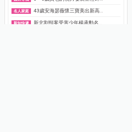
43歲安海瑟薇懷三寶美出新高...
名人家庭
新北割頸案受害少年楊承勳名...
新知快遞
立秋後秋燥來襲！中醫教養肺...
醫師專欄
Janet謝怡芬虎媽模式禁3C，看...
名人家庭
不買手機給孩子，就要被貼「...
部落客專欄
為什麼不想或不敢生二胎？這8...
家庭關係
0.05%阿托品近視控制眼藥水納...
寶貝健康
晚婚晚育是無法改變的現實，...
醫師專欄
試用募集
看更多