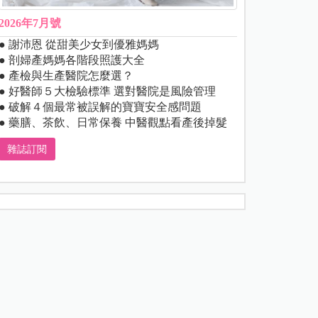
2026年7月號
● 謝沛恩 從甜美少女到優雅媽媽
● 剖婦產媽媽各階段照護大全
● 產檢與生產醫院怎麼選？
● 好醫師５大檢驗標準 選對醫院是風險管理
● 破解４個最常被誤解的寶寶安全感問題
● 藥膳、茶飲、日常保養 中醫觀點看產後掉髮
雜誌訂閱