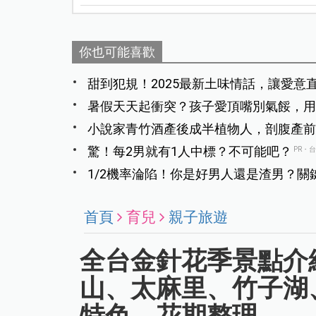
你也可能喜歡
甜到犯規！2025最新土味情話，讓愛意
暑假天天起衝突？孩子愛頂嘴別氣餒，用
小說家青竹酒產後成半植物人，剖腹產前
驚！每2男就有1人中標？不可能吧？
PR・
1/2機率淪陷！你是好男人還是渣男？關
首頁
育兒
親子旅遊
全台金針花季景點介
山、太麻里、竹子湖