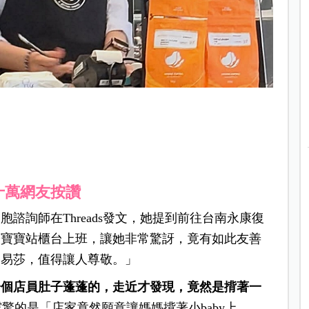
十萬網友按讚
諮詢師在Threads發文，她提到前往台南永康復
著寶寶站櫃台上班，讓她非常驚訝，竟有如此友善
路易莎，值得讓人尊敬。」
一個店員肚子蓬蓬的，走近才發現，竟然是揹著一
驚的是「店家竟然願意讓媽媽揹著小baby上