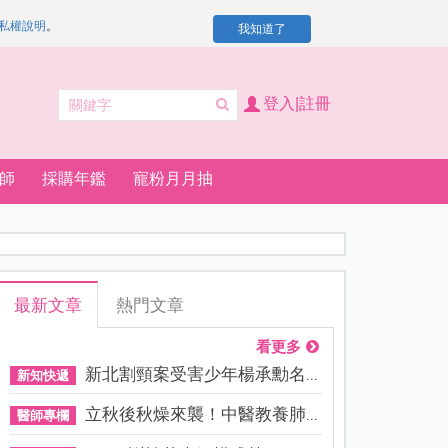
私權說明
。
我知道了
登入|註冊
師
採購年鑑
寵粉月月抽
最新文章
熱門文章
看更多
新北割頸案受害少年楊承勳名...
新知快遞
立秋後秋燥來襲！中醫教養肺...
醫師專欄