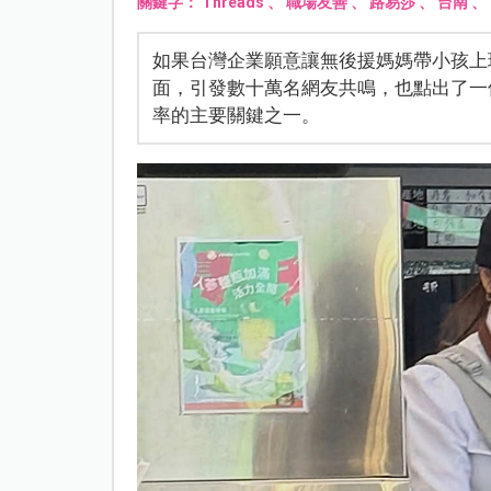
關鍵字：
Threads
、
職場友善
、
路易莎
、
台南
、
如果台灣企業願意讓無後援媽媽帶小孩上
面，引發數十萬名網友共鳴，也點出了一
率的主要關鍵之一。