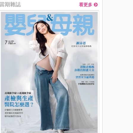
當期雜誌
看更多