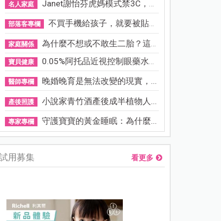
Janet謝怡芬虎媽模式禁3C，看...
名人家庭
不買手機給孩子，就要被貼「...
部落客專欄
為什麼不想或不敢生二胎？這8...
家庭關係
0.05%阿托品近視控制眼藥水納...
寶貝健康
晚婚晚育是無法改變的現實，...
醫師專欄
小說家青竹酒產後成半植物人...
產後照護
守護寶寶的黃金睡眠：為什麼...
專家專欄
試用募集
看更多