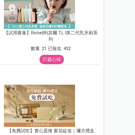
【試用募集】Richell利其爾 T.L.I第二代乳牙刷系
列
數量: 21 已報名: 432
21篇心得
【免費試吃】實心蛋捲 窗花綻放｜彌月禮盒