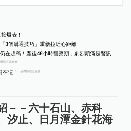
直接爆表！
「3個溝通技巧」重新拉近心距離
仍在趕稿！產後48小時觀察期，劇烈頭痛是警訊
台灣癌症基金會
鍵在這
PR・台灣癌症基金會
紹－－六十石山、赤科
、汐止、日月潭金針花海