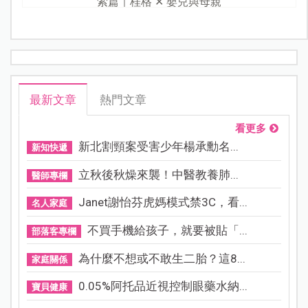
索篇｜桂格 ✕ 嬰兒與母親
最新文章
熱門文章
看更多
新北割頸案受害少年楊承勳名...
新知快遞
立秋後秋燥來襲！中醫教養肺...
醫師專欄
Janet謝怡芬虎媽模式禁3C，看...
名人家庭
不買手機給孩子，就要被貼「...
部落客專欄
為什麼不想或不敢生二胎？這8...
家庭關係
0.05%阿托品近視控制眼藥水納...
寶貝健康