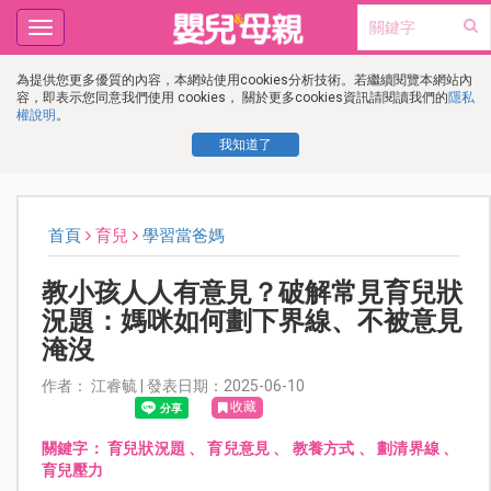
Toggle
navigation
為提供您更多優質的內容，本網站使用cookies分析技術。若繼續閱覽本網站內
容，即表示您同意我們使用 cookies， 關於更多cookies資訊請閱讀我們的
隱私
權說明
。
我知道了
首頁
育兒
學習當爸媽
教小孩人人有意見？破解常見育兒狀
況題：媽咪如何劃下界線、不被意見
淹沒
作者： 江睿毓 | 發表日期：2025-06-10
收藏
關鍵字：
育兒狀況題
、
育兒意見
、
教養方式
、
劃清界線
、
育兒壓力