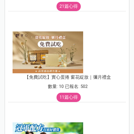
21篇心得
【免費試吃】實心蛋捲 窗花綻放｜彌月禮盒
數量: 10 已報名: 502
11篇心得