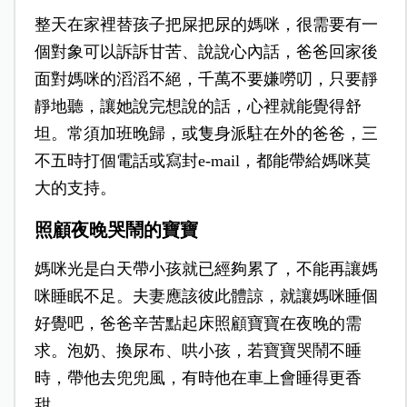
整天在家裡替孩子把屎把尿的媽咪，很需要有一
個對象可以訴訴甘苦、說說心內話，爸爸回家後
面對媽咪的滔滔不絕，千萬不要嫌嘮叨，只要靜
靜地聽，讓她說完想說的話，心裡就能覺得舒
坦。常須加班晚歸，或隻身派駐在外的爸爸，三
不五時打個電話或寫封e-mail，都能帶給媽咪莫
大的支持。
照顧夜晚哭鬧的寶寶
媽咪光是白天帶小孩就已經夠累了，不能再讓媽
咪睡眠不足。夫妻應該彼此體諒，就讓媽咪睡個
好覺吧，爸爸辛苦點起床照顧寶寶在夜晚的需
求。泡奶、換尿布、哄小孩，若寶寶哭鬧不睡
時，帶他去兜兜風，有時他在車上會睡得更香
甜。