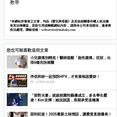
教學
*本網站所發表之文章，均由《嬰兒與母親》及其他相關著作權人依法擁
有其法律權益，若欲引用或轉載網站內容， 請與本公司來信接洽，違者將
依法處理。聯絡信箱：
webservice@mababy.com
您也可能喜歡這些文章
小兒腹痛別輕忽！醫師提醒「急性腹痛」症狀，出
現6徵兆快就醫
伴侶和妳一起預防HPV，才有資格說愛妳！
PR（台灣癌症基金會）
「那對夫妻」妮妮校園性騷擾成立，多名學生霸
凌！Kim京燁：她沒說謊，長期承受這種痛
甜到犯規！2025最新土味情話，讓愛意直接爆表！