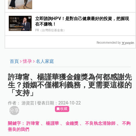
立即諮詢HPV！是對自己健康最好的投資，把握現
在不嫌晚！
PR（台灣癌症基金會）
Recommended by
首頁
懷孕
名人家庭
許瑋甯、楊謹華獲金鐘獎為何都感謝先
生？婚姻不僅權利義務，更需要這樣的
「支持」
作者： 游資芸 | 發表日期：2024-10-22
收藏
分享
關鍵字：
許瑋甯
、
楊謹華
、
金鐘獎
、
不良執念清除師
、
不夠
善良的我們