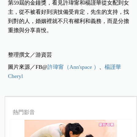
第59屆的金鐘獎，看見許瑋甯和楊謹華從女配到女
主，從不被看好到演技備受肯定，先生的支持，找
到對的人，婚姻裡就不只有權利和義務，而是分擔
重擔與分享喜悅。
整理撰文／游資芸
圖片來源／FB@
許瑋甯（Ann'space ）
、
楊謹華
Cheryl
熱門影音