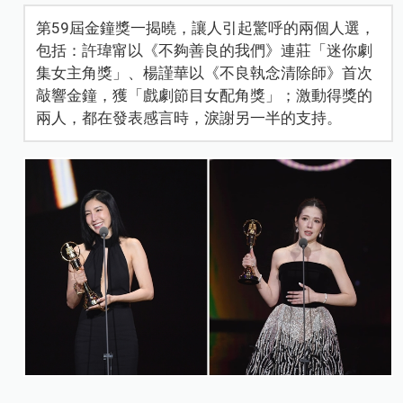
第59屆金鐘獎一揭曉，讓人引起驚呼的兩個人選，
包括：許瑋甯以《不夠善良的我們》連莊「迷你劇
集女主角獎」、楊謹華以《不良執念清除師》首次
敲響金鐘，獲「戲劇節目女配角獎」；激動得獎的
兩人，都在發表感言時，淚謝另一半的支持。