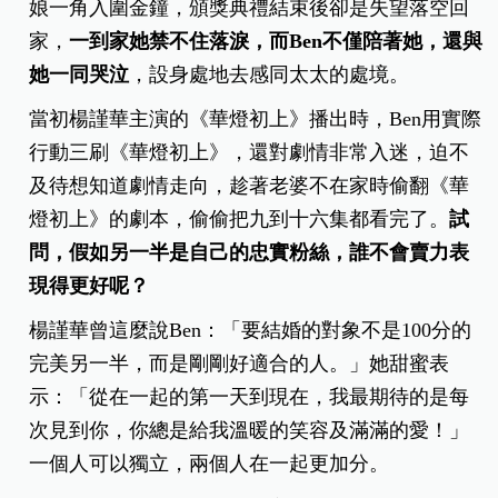
娘一角入圍金鐘，頒獎典禮結束後卻是失望落空回
家，
一到家她禁不住落淚，而Ben不僅陪著她，還與
她一同哭泣
，設身處地去感同太太的處境。
當初楊謹華主演的《華燈初上》播出時，Ben用實際
行動三刷《華燈初上》，還對劇情非常入迷，迫不
及待想知道劇情走向，趁著老婆不在家時偷翻《華
燈初上》的劇本，偷偷把九到十六集都看完了。
試
問，假如另一半是自己的忠實粉絲，誰不會賣力表
現得更好呢？
楊謹華曾這麼說Ben：「要結婚的對象不是100分的
完美另一半，而是剛剛好適合的人。」她甜蜜表
示：「從在一起的第一天到現在，我最期待的是每
次見到你，你總是給我溫暖的笑容及滿滿的愛！」
一個人可以獨立，兩個人在一起更加分。