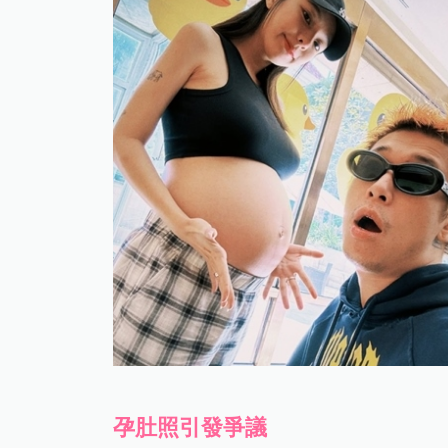
孕肚照引發
爭議