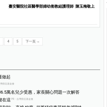
臺安醫院社區醫學部婦幼衛教組護理師 陳玉梅敬上
3
4
5
下一頁
→
護做起
台灣癌症基金會
36.5萬名兒少受惠，家長關心問題一次解答
鍵在這
PR・台灣癌症基金會