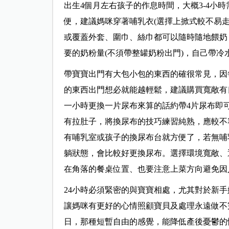
出生4個月左右孩子的作息時間，大概3-4小
便，建議媽咪穿著哺乳衣(選擇上掀式較不易
或覆蓋外套、圍巾、絲巾都可以隨時隨地餵奶
要的奶粉量(不須帶整罐奶粉出門)，自己帶
帶寶寶出門有大包小包的東西的確很常見，因
的東西出門想必就能越輕鬆，建議購買寬敞有
一小時更換一片尿布來算的話約帶4片尿布即可
有拉肚子，將換尿布的技巧練習純熟，應較不
有哺乳室或孩子的換尿布台就方便了，若無哺
躺狀態，會比較好更換尿布。選擇環境寬敞、
在角落的餐桌位置、也要注意上菜方向避免因
24小時必須緊密的與寶寶相處，尤其對於新
讓媽咪有更好的心情照顧寶貝及處理永遠做不
日，那種短暫自由的感覺，能降低產後憂鬱的