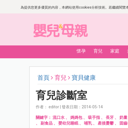
為提供您更多優質的內容，本網站使用cookies分析技術。若繼續閱覽本網
懷孕
育兒
家庭
首頁
育兒
寶貝健康
育兒診斷室
作者： editor | 發表日期：2014-05-14
關鍵字：
流口水
、
媽媽包
、
吸手指
、
長牙
、
奶量
、
副食品
、
嬰幼兒睡眠
、
哺乳
、
產後憂鬱
、
固齒