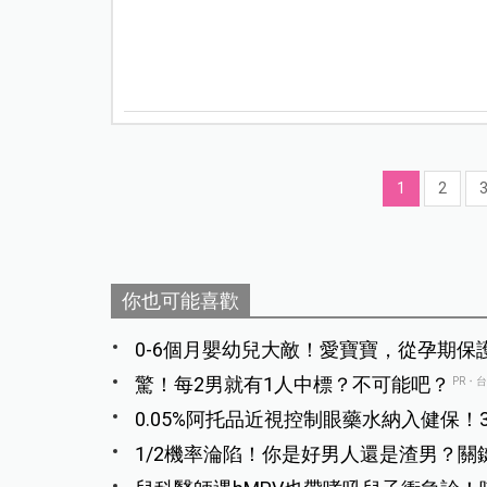
1
2
你也可能喜歡
0-6個月嬰幼兒大敵！愛寶寶，從孕期保
驚！每2男就有1人中標？不可能吧？
PR・
0.05%阿托品近視控制眼藥水納入健保！
1/2機率淪陷！你是好男人還是渣男？關