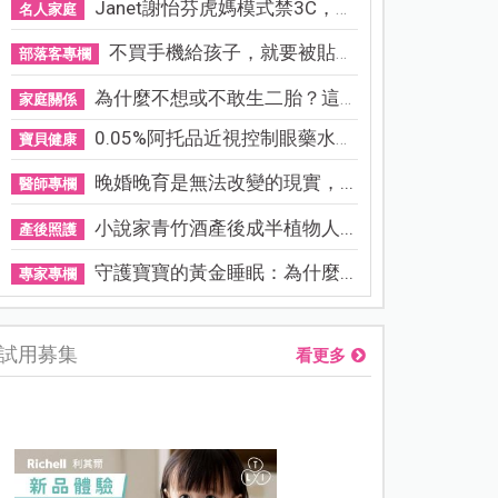
Janet謝怡芬虎媽模式禁3C，看...
名人家庭
不買手機給孩子，就要被貼「...
部落客專欄
為什麼不想或不敢生二胎？這8...
家庭關係
0.05%阿托品近視控制眼藥水納...
寶貝健康
晚婚晚育是無法改變的現實，...
醫師專欄
小說家青竹酒產後成半植物人...
產後照護
守護寶寶的黃金睡眠：為什麼...
專家專欄
試用募集
看更多