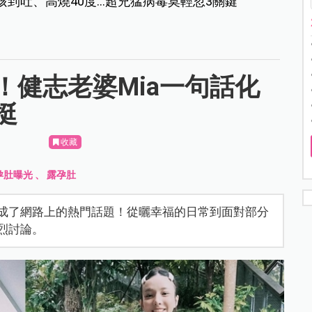
咳到吐、高燒40度…超兇猛病毒莫輕忽3關鍵
！健志老婆Mia一句話化
挺
收藏
孕肚曝光
、
露孕肚
照成了網路上的熱門話題！從曬幸福的日常到面對部分
烈討論。