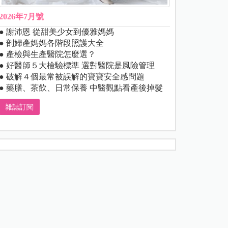
2026年7月號
● 謝沛恩 從甜美少女到優雅媽媽
● 剖婦產媽媽各階段照護大全
● 產檢與生產醫院怎麼選？
● 好醫師５大檢驗標準 選對醫院是風險管理
● 破解４個最常被誤解的寶寶安全感問題
● 藥膳、茶飲、日常保養 中醫觀點看產後掉髮
雜誌訂閱