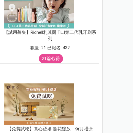
【試用募集】Richell利其爾 T.L.I第二代乳牙刷系
列
數量: 21 已報名: 432
21篇心得
【免費試吃】實心蛋捲 窗花綻放｜彌月禮盒