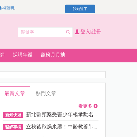
私權說明
。
我知道了
登入|註冊
師
採購年鑑
寵粉月月抽
最新文章
熱門文章
看更多
新北割頸案受害少年楊承勳名...
新知快遞
立秋後秋燥來襲！中醫教養肺...
醫師專欄