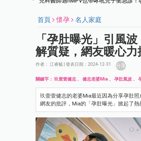
兒科醫師遇hMPV也帶哮吼兒子衝急診！
首頁
懷孕
名人家庭
「孕肚曝光」引風波
解質疑，網友暖心力
作者： 江睿毓 | 發表日期：2024-12-31
分享
關鍵字：
玖壹壹健志
、
健志老婆Mia
、
孕肚風波
、
玖壹壹健志的老婆Mia最近因為分享孕肚
網友的批評，Mia的「孕肚曝光」掀起了熱