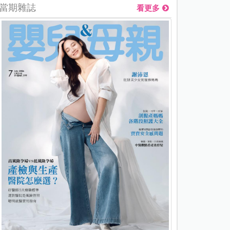
當期雜誌
看更多