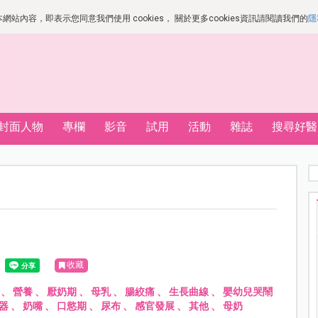
站內容，即表示您同意我們使用 cookies， 關於更多cookies資訊請閱讀我們的
隱
封面人物
專欄
影音
試用
活動
雜誌
搜尋好醫
收藏
、
營養
、
厭奶期
、
母乳
、
腸絞痛
、
生長曲線
、
嬰幼兒哭鬧
器
、
奶嘴
、
口慾期
、
尿布
、
感官發展
、
其他
、
母奶