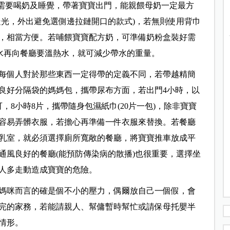
時需要喝奶及睡覺，帶著寶寶出門，能親餵母奶一定最方
走光，外出避免選側邊拉鏈開口的款式)，若無則使用背巾
，相當方便。若哺餵寶寶配方奶，可準備奶粉盒裝好需
冷水再向餐廳要溫熱水，就可減少帶水的重量。
每個人對於那些東西一定得帶的定義不同，若帶越精簡
良好分隔袋的媽媽包，攜帶尿布方面，若出門4小時，以
，8小時8片，攜帶隨身包濕紙巾(20片一包)，除非寶寶
容易弄髒衣服，若擔心再準備一件衣服來替換。若餐廳
乳室，就必須選擇廁所寬敞的餐廳，將寶寶推車放成平
通風良好的餐廳(能預防傳染病的散播)也很重要，選擇坐
人多走動造成寶寶的危險。
手媽咪而言的確是個不小的壓力，偶爾放自己一個假，會
完的家務，若能請親人、幫傭暫時幫忙或請保母托嬰半
情形。