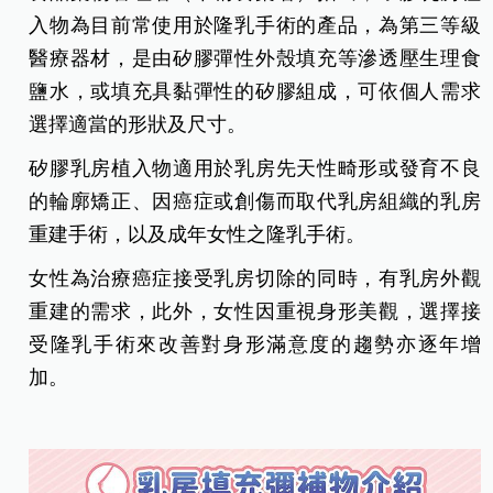
入物為目前常使用於隆乳手術的產品，為第三等級
醫療器材，是由矽膠彈性外殼填充等滲透壓生理食
鹽水，或填充具黏彈性的矽膠組成，可依個人需求
選擇適當的形狀及尺寸。
矽膠乳房植入物適用於乳房先天性畸形或發育不良
的輪廓矯正、因癌症或創傷而取代乳房組織的乳房
重建手術，以及成年女性之隆乳手術。
女性為治療癌症接受乳房切除的同時，有乳房外觀
重建的需求，此外，女性因重視身形美觀，選擇接
受隆乳手術來改善對身形滿意度的趨勢亦逐年增
加。