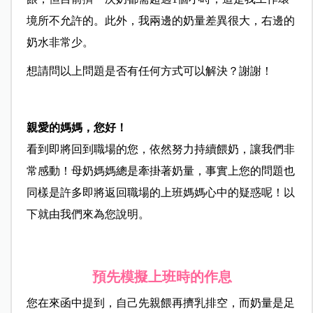
境所不允許的。此外，我兩邊的奶量差異很大，右邊的
奶水非常少。
想請問以上問題是否有任何方式可以解決？謝謝！
親愛的媽媽，您好！
看到即將回到職場的您，依然努力持續餵奶，讓我們非
常感動！母奶媽媽總是牽掛著奶量，事實上您的問題也
同樣是許多即將返回職場的上班媽媽心中的疑惑呢！以
下就由我們來為您說明。
預先模擬上班時的作息
您在來函中提到，自己先親餵再擠乳排空，而奶量是足