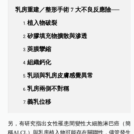
乳房重建／整形手術 7 大不良反應險──
植入物破裂
矽膠填充物擴散與滲透
莢膜攣縮
組織鈣化
乳頭與乳房皮膚感覺異常
乳房兩側不對稱
義乳位移
另，有研究指出女性罹患間變性大細胞淋巴癌（簡
稱ALCL）與乳房植入物可能存在關聯性，儘管發生