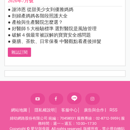
2026年7月號
● 謝沛恩 從甜美少女到優雅媽媽
● 剖婦產媽媽各階段照護大全
● 產檢與生產醫院怎麼選？
● 好醫師５大檢驗標準 選對醫院是風險管理
● 破解４個最常被誤解的寶寶安全感問題
● 藥膳、茶飲、日常保養 中醫觀點看產後掉髮
雜誌訂閱
網站地圖
│
隱私權說明
│
客服中心
│
廣告與合作
|
RSS
婦幼網路股份有限公司 統編：70458331 服務專線：02-8712-5959 | 服
務時間：週一～週五：10:00~17:30
Copyright © 嬰兒與母親. All rights reserved. 版權所有，禁止擅自轉貼