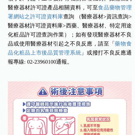
醫療器材許可證產品相關資料，可至
食品藥物管理
署網站之許可證資料庫
查詢 （醫療器材>資訊查詢>
醫療器材許可證資料庫>西藥、醫療器材、特定用途
化粧品許可證查詢作業）；如有發現醫療器材不良
品或使用醫療器材引起之不良反應，請至「
藥物食
品化粧品上市後品質管理系統
」或撥打不良反應通
報專線: 02-23960100通報。