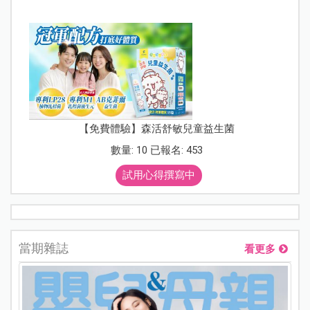
【免費體驗】森活舒敏兒童益生菌
數量: 10 已報名: 453
試用心得撰寫中
當期雜誌
看更多