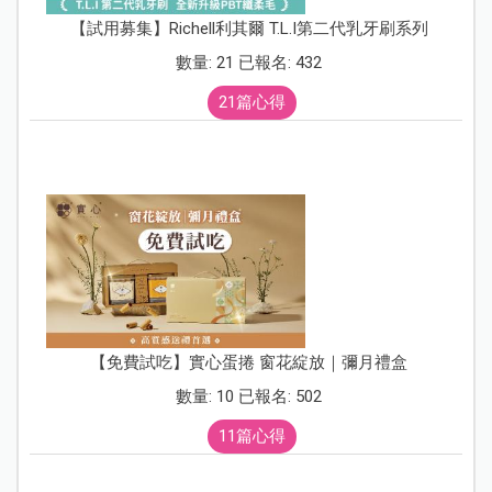
【試用募集】Richell利其爾 T.L.I第二代乳牙刷系列
數量: 21 已報名: 432
21篇心得
【免費試吃】實心蛋捲 窗花綻放｜彌月禮盒
數量: 10 已報名: 502
11篇心得