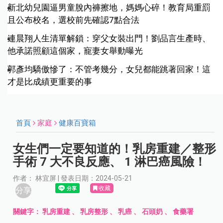
新北幼兒園逼男童脫內褲擦地，媽媽心碎！教育局重罰
且公布校名，選校前先確認7點合法
連晨翔人生清單解鎖：穿父女裝出門！劉品言生產時、
他承諾照顧這個家，寵妻女舉動曝光
郭彥均驕傲慘了：不管考幾分，女兒都能跳著回家！這
才是比成績更重要的事
首頁
家庭
健康百寶箱
女生們一定要知道的！乳房重建／整形
手術 7 大不良反應、 1 淋巴癌風險！
作者： 林宜屏 | 發表日期：2024-05-21
收藏
分享
關鍵字：
乳房重建
、
乳房整形
、
乳癌
、
石頭奶
、
食藥署