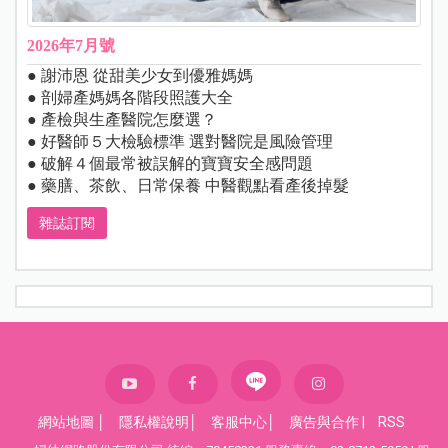
2026年7月號
● 謝沛恩 從甜美少女到優雅媽媽
● 剖婦產媽媽各階段照護大全
● 產檢與生產醫院怎麼選？
● 好醫師５大檢驗標準 選對醫院是風險管理
● 破解４個最常被誤解的寶寶安全感問題
● 藥膳、茶飲、日常保養 中醫觀點看產後掉髮
雜誌訂閱
網站地圖
│
隱私權說明
│
客服中心
│
廣告與合作
|
RSS