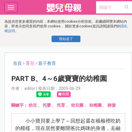
Toggle
navigation
為提供您更多優質的內容，本網站使用cookies分析技術。若繼續閱覽本網站內
容，即表示您同意我們使用 cookies， 關於更多cookies資訊請閱讀我們的
隱私
權說明
。
我知道了
首頁
育兒
親子教育
PART B、4～6歲寶寶的幼稚園
作者： editor | 發表日期：2009-06-29
收藏
關鍵字：
幼兒
、
托嬰
、
托育
、
幼兒園
、
幼稚園
、
師資
小小寶貝要上學了～回想起還在襁褓裡吃奶
的模樣，現在居然要離開爸比媽咪的身邊，去融