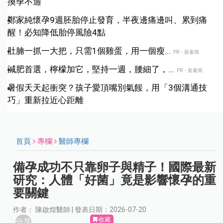
換季不適
鄭家純懷孕9週胚胎停止發育，半夜邊痛邊叫、累到痛
醒！必知降低胎停風險4點
肚腩一抓一大把，只需1個雞蛋，用一個瘦...
PR・新素簡
減肥首選，檸檬加它，堅持一週，腰細了，...
PR・新素簡
暑假天天起衝突？孩子愛頂嘴別氣餒，用「3個溝通技
巧」重新拉近心距離
首頁
專欄
醫師專欄
備孕成功不只靠卵子與精子！國際最新
研究：人體「好菌」竟是影響懷孕的重
要關鍵
作者： 陳啟煌醫師 | 發表日期：2026-07-20
收藏
分享