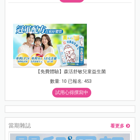
【免費體驗】森活舒敏兒童益生菌
數量: 10 已報名: 453
試用心得撰寫中
當期雜誌
看更多