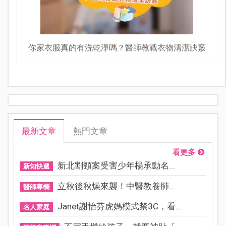
你家衣服真的有洗乾淨嗎？醫師教戰衣物清潔訣竅
最新文章
熱門文章
看更多
新北割頸案受害少年楊承勳名...
新知快遞
立秋後秋燥來襲！中醫教養肺...
醫師專欄
Janet謝怡芬虎媽模式禁3C，看...
名人家庭