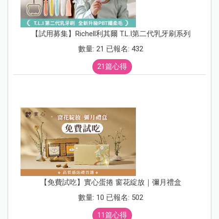
【試用募集】Richell利其爾 T.L.I第二代乳牙刷系列
數量: 21 已報名: 432
21篇心得
【免費試吃】實心蛋捲 窗花綻放｜彌月禮盒
數量: 10 已報名: 502
11篇心得