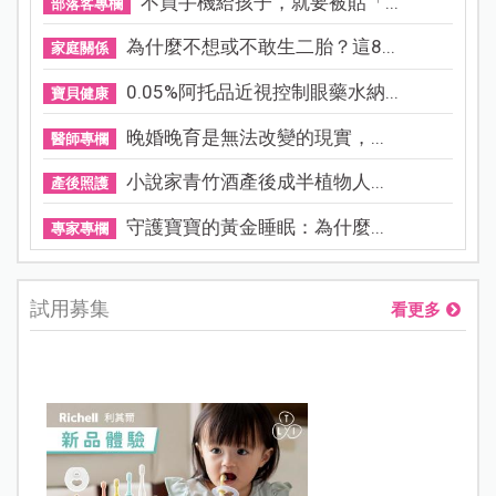
不買手機給孩子，就要被貼「...
部落客專欄
為什麼不想或不敢生二胎？這8...
家庭關係
0.05%阿托品近視控制眼藥水納...
寶貝健康
晚婚晚育是無法改變的現實，...
醫師專欄
小說家青竹酒產後成半植物人...
產後照護
守護寶寶的黃金睡眠：為什麼...
專家專欄
試用募集
看更多