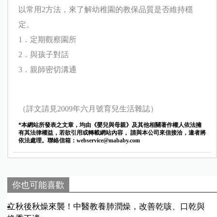
以常用2方法，來了解幼稚園的教保品質是否維持穩
定。
1．定期觀察園所
2．與孩子對話
3．親師密切溝通
（詳文請見2009年六月號育兒生活雜誌）
*本網站所發表之文章，均由《嬰兒與母親》及其他相關著作權人依法擁
有其法律權益，若欲引用或轉載網站內容， 請與本公司來信接洽，違者將
依法處理。聯絡信箱：
webservice@mababy.com
你也可能喜歡
立秋後秋燥來襲！中醫教養肺潤燥，改善乾咳、口乾與