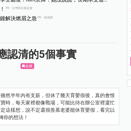
！
PR・台灣癌症基金會
鐘解決燃眉之急
PR・易借網
應認清的5個事實
收藏
，雖然半年內有支薪，但休了幾天育嬰假後，真的會恨
寶寶時，每天家裡都像戰場，可能比待在辦公室裡還忙
一定這樣想，說不定還很羨慕老婆能休育嬰假，看完以
轉你的想法！