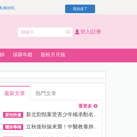
私權說明
。
我知道了
登入|註冊
師
採購年鑑
寵粉月月抽
最新文章
熱門文章
看更多
新北割頸案受害少年楊承勳名...
新知快遞
立秋後秋燥來襲！中醫教養肺...
醫師專欄