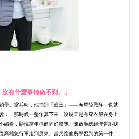
，沒有什麼事情做不到。」
銷學。當兵時，他抽到「籤王」——海軍陸戰隊，也就
說：「那時候一整年算下來，沒幾天是有穿衣服在身上
小編看，顯現當年強健的好體魄。陳啟順總經理告訴我
從高雄急行軍走到屏東。當兵讓他所學習到的第一件