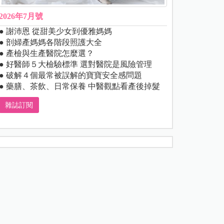
2026年7月號
● 謝沛恩 從甜美少女到優雅媽媽
● 剖婦產媽媽各階段照護大全
● 產檢與生產醫院怎麼選？
● 好醫師５大檢驗標準 選對醫院是風險管理
● 破解４個最常被誤解的寶寶安全感問題
● 藥膳、茶飲、日常保養 中醫觀點看產後掉髮
雜誌訂閱