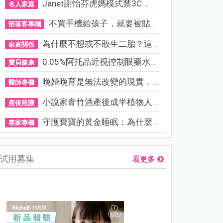
Janet謝怡芬虎媽模式禁3C，看...
名人家庭
不買手機給孩子，就要被貼「...
部落客專欄
為什麼不想或不敢生二胎？這8...
家庭關係
0.05%阿托品近視控制眼藥水納...
寶貝健康
晚婚晚育是無法改變的現實，...
醫師專欄
小說家青竹酒產後成半植物人...
產後照護
守護寶寶的黃金睡眠：為什麼...
專家專欄
試用募集
看更多