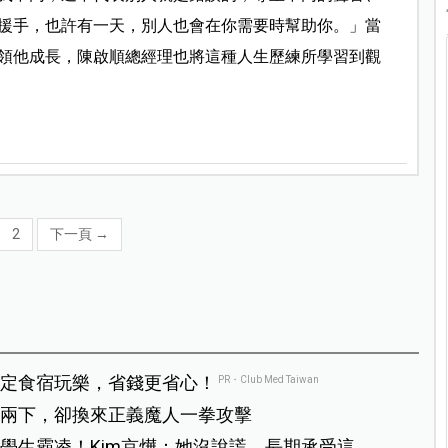
援手，也許有一天，別人也會在你需要時幫助你。」當
領他成長，陳啟順總經理也將這種人生歷練所學習到觀
2
下一頁
→
定食宿玩樂，省錢更省心！
PR・Club Med Taiwan
兩下，卻換來正義魔人一拳攻擊
學生霸凌！Kim京燁：她沒說謊，長期承受這種