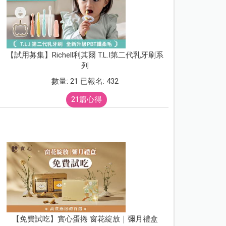
【試用募集】Richell利其爾 T.L.I第二代乳牙刷系
列
數量: 21 已報名: 432
21篇心得
【免費試吃】實心蛋捲 窗花綻放｜彌月禮盒