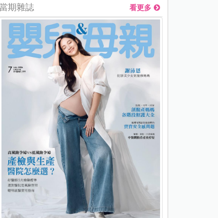
當期雜誌
看更多