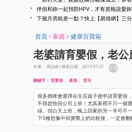
痛
伴侶和妳一起預防HPV，才有資格說愛妳
下個月房租差一點？快上【易借網】三分
首頁
家庭
健康百寶箱
老婆請育嬰假，老公
作者： 周品攸 | 發表日期：2017-07-21
分享
關鍵字：
育嬰假
、
產後
、
育兒
很多媽咪會選擇在生完孩子後申請育嬰假
不得趕快回公司上班！尤其家裡不只一個
碌。但白天上班，晚上回家的另一半可不
下5種想像中與實際上的比較後，一定會翻