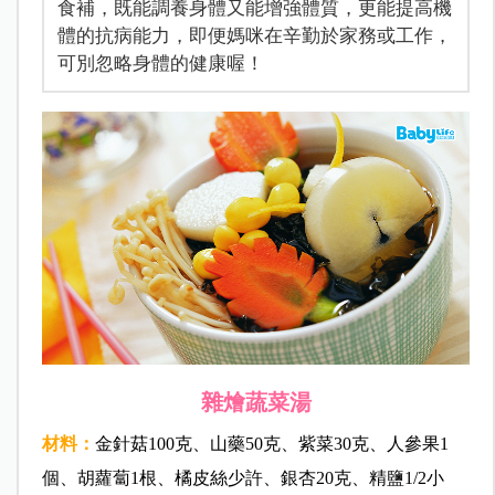
食補，既能調養身體又能增強體質，更能提高機
體的抗病能力，即便媽咪在辛勤於家務或工作，
可別忽略身體的健康喔！
雜燴蔬菜湯
材料：
金針菇100克、山藥50克、紫菜30克、人參果1
個、胡蘿蔔1根、橘皮絲少許、銀杏20克、精鹽1/2小