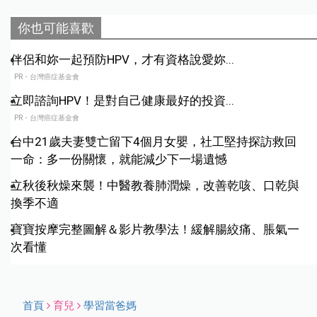
你也可能喜歡
伴侶和妳一起預防HPV，才有資格說愛妳...
PR・台灣癌症基金會
立即諮詢HPV！是對自己健康最好的投資...
PR・台灣癌症基金會
台中21歲夫妻雙亡留下4個月女嬰，社工堅持探訪救回
一命：多一份關懷，就能減少下一場遺憾
立秋後秋燥來襲！中醫教養肺潤燥，改善乾咳、口乾與
換季不適
寶寶按摩完整圖解＆影片教學法！緩解腸絞痛、脹氣一
次看懂
首頁
育兒
學習當爸媽