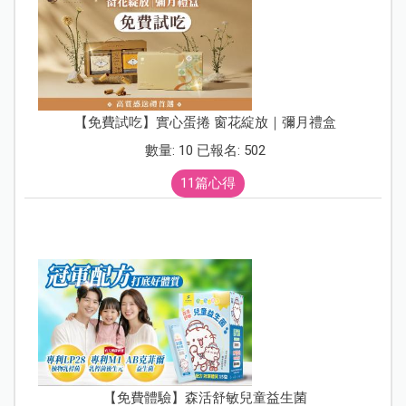
【免費試吃】實心蛋捲 窗花綻放｜彌月禮盒
數量: 10 已報名: 502
11篇心得
【免費體驗】森活舒敏兒童益生菌