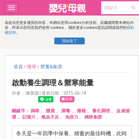
Toggle
navigation
為提供您更多優質的內容，本網站使用cookies分析技術。若繼續閱覽本網站內
容，即表示您同意我們使用 cookies， 關於更多cookies資訊請閱讀我們的
隱私
權說明
。
我知道了
首頁
懷孕
營養&食譜
啟動養生調理＆禦寒能量
作者： 陳萱蘋 | 發表日期：2015-06-18
收藏
關鍵字：
媽咪
、
體質
、
調養
、
燉補
、
養生調理
、
血液循
環
、
記憶力
、
氣血不足
、
免疫力
、
媽咪食譜
冬天是一年四季中保養、積蓄的最佳時機，此時