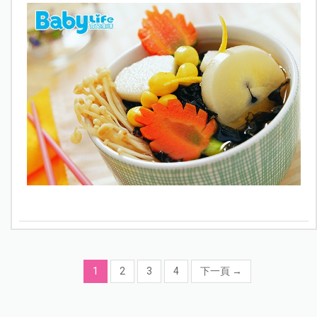
1
2
3
4
下一頁
→