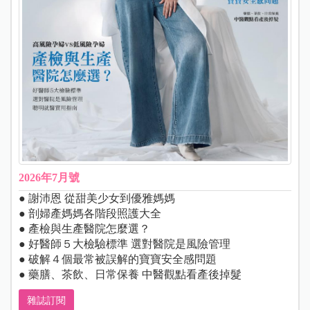
2026年7月號
● 謝沛恩 從甜美少女到優雅媽媽
● 剖婦產媽媽各階段照護大全
● 產檢與生產醫院怎麼選？
● 好醫師５大檢驗標準 選對醫院是風險管理
● 破解４個最常被誤解的寶寶安全感問題
● 藥膳、茶飲、日常保養 中醫觀點看產後掉髮
雜誌訂閱