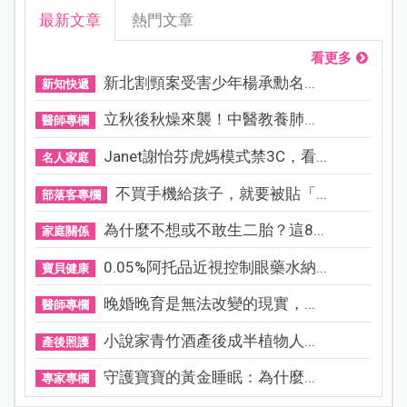
最新文章
熱門文章
看更多
新北割頸案受害少年楊承勳名...
新知快遞
立秋後秋燥來襲！中醫教養肺...
醫師專欄
Janet謝怡芬虎媽模式禁3C，看...
名人家庭
不買手機給孩子，就要被貼「...
部落客專欄
為什麼不想或不敢生二胎？這8...
家庭關係
0.05%阿托品近視控制眼藥水納...
寶貝健康
晚婚晚育是無法改變的現實，...
醫師專欄
小說家青竹酒產後成半植物人...
產後照護
守護寶寶的黃金睡眠：為什麼...
專家專欄