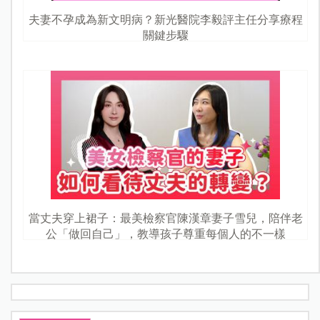
夫妻不孕成為新文明病？新光醫院李毅評主任分享療程
關鍵步驟
當丈夫穿上裙子：最美檢察官陳漢章妻子雪兒，陪伴老
公「做回自己」，教導孩子尊重每個人的不一樣