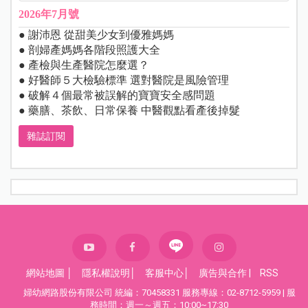
2026年7月號
● 謝沛恩 從甜美少女到優雅媽媽
● 剖婦產媽媽各階段照護大全
● 產檢與生產醫院怎麼選？
● 好醫師５大檢驗標準 選對醫院是風險管理
● 破解４個最常被誤解的寶寶安全感問題
● 藥膳、茶飲、日常保養 中醫觀點看產後掉髮
雜誌訂閱
網站地圖
│
隱私權說明
│
客服中心
│
廣告與合作
|
RSS
婦幼網路股份有限公司 統編：70458331 服務專線：02-8712-5959 | 服
務時間：週一～週五：10:00~17:30