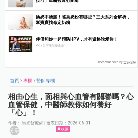
技巧」重新拉近心距離
換奶不燒腦！雀巢奶粉有哪些？三大系列全解析，
幫寶寶找命定奶粉
伴侶和妳一起預防HPV，才有資格說愛妳！
PR（台灣癌症基金會）
Recommended by
首頁
專欄
醫師專欄
相由心生，面相與心血管有關聯嗎？心
血管保健，中醫師教你如何養好
「心」！
作者： 馬光醫療網 | 發表日期：2026-06-01
收藏
分享