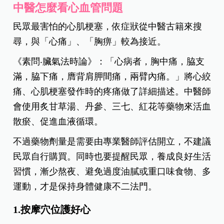
中醫怎麼看心血管問題
民眾最害怕的心肌梗塞，依症狀從中醫古籍來搜
尋，與「心痛」、「胸痹」較為接近。
《素問‧臟氣法時論》：「心病者，胸中痛，脇支
滿，脇下痛，膺背肩胛間痛，兩臂內痛。」將心絞
痛、心肌梗塞發作時的疼痛做了詳細描述。中醫師
會使用炙甘草湯、丹參、三七、紅花等藥物來活血
散瘀、促進血液循環。
不過藥物劑量是需要由專業醫師評估開立，不建議
民眾自行購買。同時也要提醒民眾，養成良好生活
習慣，漸少熬夜、避免過度油膩或重口味食物、多
運動，才是保持身體健康不二法門。
1.按摩穴位護好心