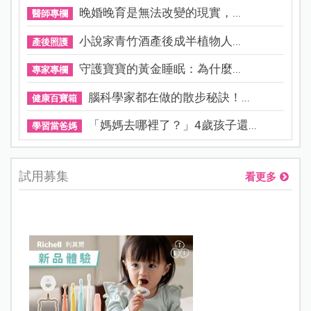
晚婚晚育是無法改變的現實，...
醫師專欄
小說家青竹酒產後成半植物人...
產後照護
守護寶寶的黃金睡眠：為什麼...
專家專欄
腦科學家都在做的散步秘訣！...
健康百寶箱
「媽媽去哪裡了？」4歲孩子還...
學習當爸媽
試用募集
看更多