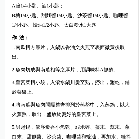
A鹽1/4小匙、酒1小匙；
B糖1/4小匙、甜麵醬1/4小匙、沙茶醬1/4小匙、咖哩醬
1/4小匙、蠔油1/2小匙、
太白粉水1大匙
作 法：
1.南瓜切方厚片，入鍋以香油文火煎至表面微黃後取
出。
2.魚肉切成與南瓜相等之厚片，用調味料A抓醃。
3.皇宮菜切小段，入滾水鍋川燙至熟，撈出，瀝乾，鋪
於菜盤上。
4.將南瓜與魚肉間隔整齊排列於蒸盤中，入蒸鍋，以大
火蒸熟，取出，盛放於燙好的皇宮菜上。
5.另起鍋，依序爆香小魚乾、蝦米碎、薑末、蒜末、蔥
白末、甜麵醬、沙茶醬、咖哩醬和蠔油，再加水、糖拌