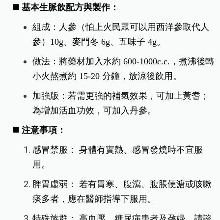
◼️ 基本生脈飲配方與製作：
組成：人參（怕上火民眾可以用西洋參取代人
參）10g、麥門冬 6g、五味子 4g。
做法：將藥材加入水約 600-1000c.c.，煮沸後轉
小火熬煮約 15-20 分鐘，放涼後飲用。
加強版：若需更強的補氣效果，可加上黃耆；
為增加活血功效，可加入丹參。
◼️
注意事項：
感冒禁服： 身體有實熱、感冒發燒時不宜服
用。
脾胃虛弱： 若有胃寒、腹瀉、腹脹便溏或咳嗽
痰多者，應在醫師指導下服用。
特殊族群： 高血壓、糖尿病患者及孕婦，請諮