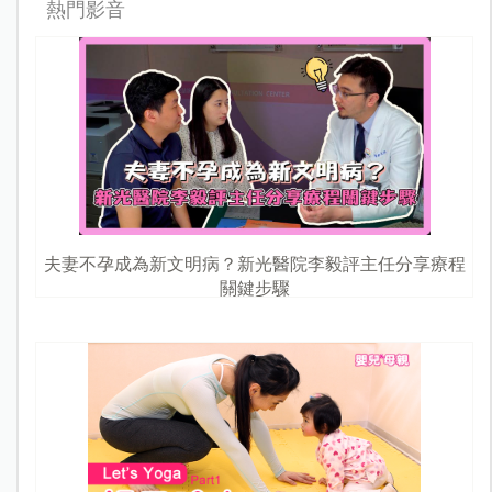
熱門影音
夫妻不孕成為新文明病？新光醫院李毅評主任分享療程
關鍵步驟