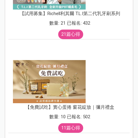
【試用募集】Richell利其爾 T.L.I第二代乳牙刷系列
數量: 21 已報名: 432
21篇心得
【免費試吃】實心蛋捲 窗花綻放｜彌月禮盒
數量: 10 已報名: 502
11篇心得