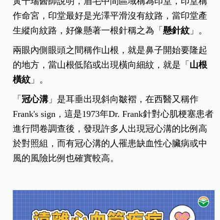
黃千瑞醫師說明，眉毛中間區域稱為印堂，印堂稱
作命宮，印堂最好是光澤平滑沒有紋路，當印堂產
生縱向紋路，好像懸著一根針稱之為「
懸針紋
」。
兩眼內側眼頭之間稱作山根，就是鼻子開始要隆起
的地方，當山根低陷或出現橫向細紋，就是「
山根
橫紋
」。
「
冠心溝
」是耳垂出現斜向皺褶，在西醫又稱作
Frank's sign，這是1973年Dr. Frank針對心肌梗塞患者
進行問卷調查後，發現許多人出現冠心溝的比例高
於對照組，而有冠心溝的人罹患缺血性心臟病或中
風的風險比例也確實較高。