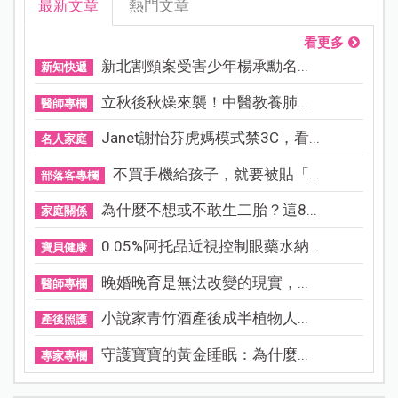
最新文章
熱門文章
看更多
新北割頸案受害少年楊承勳名...
新知快遞
立秋後秋燥來襲！中醫教養肺...
醫師專欄
Janet謝怡芬虎媽模式禁3C，看...
名人家庭
不買手機給孩子，就要被貼「...
部落客專欄
為什麼不想或不敢生二胎？這8...
家庭關係
0.05%阿托品近視控制眼藥水納...
寶貝健康
晚婚晚育是無法改變的現實，...
醫師專欄
小說家青竹酒產後成半植物人...
產後照護
守護寶寶的黃金睡眠：為什麼...
專家專欄