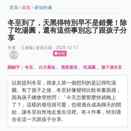
首頁
家庭
新知快遞
冬至到了，天黑得特別早不是錯覺！除
了吃湯圓，還有這些事別忘了跟孩子分
享
作者： 江睿毓 | 發表日期：2025-12-17
收藏
分享
關鍵字：
冬至
、
白天最短
、
黑夜最長
、
吃湯圓
、
親子過冬至
以前提到冬至，很多人第一個想到的是記得吃湯
圓。有了孩子之後，冬至好像變得比較有畫面感，
因為孩子總會突然問：「今天怎麼那麼快就晚上
了？」這樣的發現很可愛，也很適合成為聊天的開
始，讓冬至自然地走進生活裡。有４件事，特別適
合在這一天跟孩子分享。