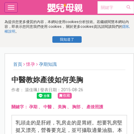
Toggle
navigation
為提供您更多優質的內容，本網站使用cookies分析技術。若繼續閱覽本網站內
容，即表示您同意我們使用 cookies， 關於更多cookies資訊請閱讀我們的
隱私
權說明
。
我知道了
首頁
懷孕
孕期知識
中醫教妳產後如何美胸
作者： 湯佳珮 | 發表日期：2015-08-26
收藏
關鍵字：
孕期
、
中醫
、
美胸
、
胸部
、
產後照護
乳頭走的是肝經，乳房走的是胃經。想要乳房堅
挺又漂亮，營養要充足，並可攝取適量油脂。本