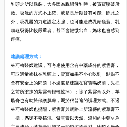
乳頭之所以龜裂，大多因為親餵母乳時，被寶寶咬破所
致。吸吮的方式不正確、或是長牙期皆有可能。除此之
外，吸乳器的力道設定太強，也可能造成乳頭龜裂。乳
頭龜裂得比較嚴重者，甚至會輕微出血，媽咪也會感到
疼痛。
建議處理方式：
林巧梅醫師建議，可考慮使用含有中藥成分的紫雲膏，
可取適量塗抹在乳頭上，寶寶如果不小心吃到一點點不
會有安全上的問題（不過還是建議在寶寶喝奶前，先把
之前所塗抹的紫雲膏輕輕擦掉）；除了紫雲膏以外，羊
脂膏也有助於保護肌膚，屬於很普遍的護理方式。不過
林巧梅醫師也提醒，紫雲膏與網路上所流傳的紫草膏不
一樣，媽咪不要搞混。紫雲膏以天然、溫和的中藥材為
主要成分；紫草膏則加了一些較涼的藥材，比較不適合