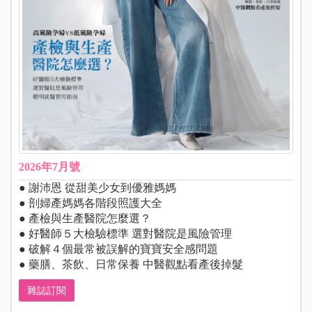
2026年7月號
● 謝沛恩 從甜美少女到優雅媽媽
● 剖婦產媽媽各階段照護大全
● 產檢與生產醫院怎麼選？
● 好醫師５大檢驗標準 選對醫院是風險管理
● 破解４個最常被誤解的寶寶安全感問題
● 藥膳、茶飲、日常保養 中醫觀點看產後掉髮
雜誌訂閱