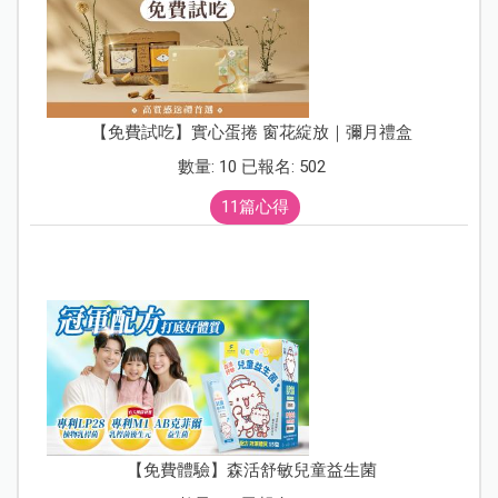
【免費試吃】實心蛋捲 窗花綻放｜彌月禮盒
數量: 10 已報名: 502
11篇心得
【免費體驗】森活舒敏兒童益生菌