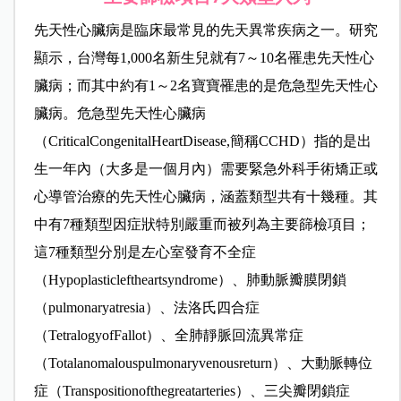
先天性心臟病是臨床最常見的先天異常疾病之一。研究
顯示，台灣每1,000名新生兒就有7～10名罹患先天性心
臟病；而其中約有1～2名寶寶罹患的是危急型先天性心
臟病。危急型先天性心臟病
（CriticalCongenitalHeartDisease,簡稱CCHD）指的是出
生一年內（大多是一個月內）需要緊急外科手術矯正或
心導管治療的先天性心臟病，涵蓋類型共有十幾種。其
中有7種類型因症狀特別嚴重而被列為主要篩檢項目；
這7種類型分別是左心室發育不全症
（Hypoplasticleftheartsyndrome）、肺動脈瓣膜閉鎖
（pulmonaryatresia）、法洛氏四合症
（TetralogyofFallot）、全肺靜脈回流異常症
（Totalanomalouspulmonaryvenousreturn）、大動脈轉位
症（Transpositionofthegreatarteries）、三尖瓣閉鎖症