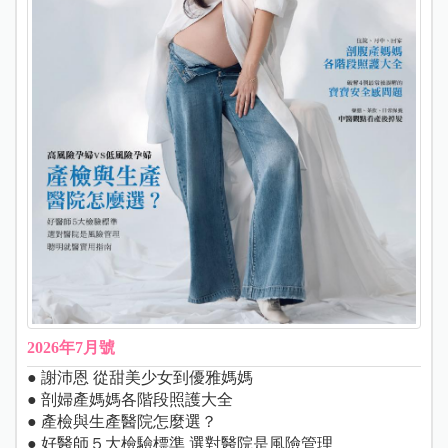
2026年7月號
● 謝沛恩 從甜美少女到優雅媽媽
● 剖婦產媽媽各階段照護大全
● 產檢與生產醫院怎麼選？
● 好醫師５大檢驗標準 選對醫院是風險管理