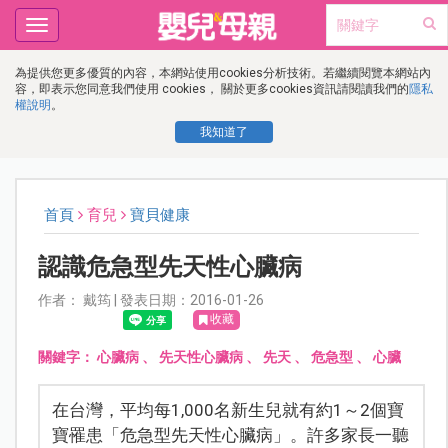
Toggle
navigation
為提供您更多優質的內容，本網站使用cookies分析技術。若繼續閱覽本網站內
容，即表示您同意我們使用 cookies， 關於更多cookies資訊請閱讀我們的
隱私
權說明
。
我知道了
首頁
育兒
寶貝健康
認識危急型先天性心臟病
作者： 戴筠 | 發表日期：2016-01-26
收藏
關鍵字：
心臟病
、
先天性心臟病
、
先天
、
危急型
、
心臟
在台灣，平均每1,000名新生兒就有約1～2個寶
寶罹患「危急型先天性心臟病」。許多家長一聽