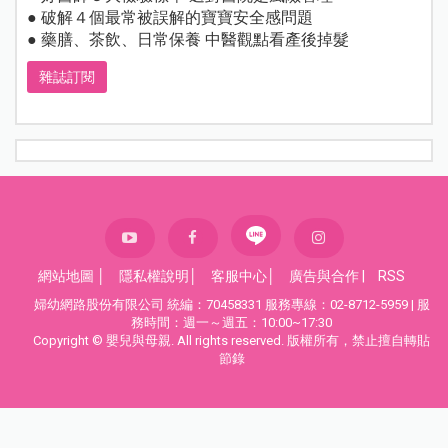
● 破解４個最常被誤解的寶寶安全感問題
● 藥膳、茶飲、日常保養 中醫觀點看產後掉髮
雜誌訂閱
網站地圖
│
隱私權說明
│
客服中心
│
廣告與合作
|
RSS
婦幼網路股份有限公司 統編：70458331 服務專線：02-8712-5959 | 服
務時間：週一～週五：10:00~17:30
Copyright © 嬰兒與母親. All rights reserved. 版權所有，禁止擅自轉貼
節錄