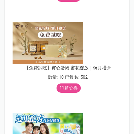
【免費試吃】實心蛋捲 窗花綻放｜彌月禮盒
數量: 10 已報名: 502
11篇心得