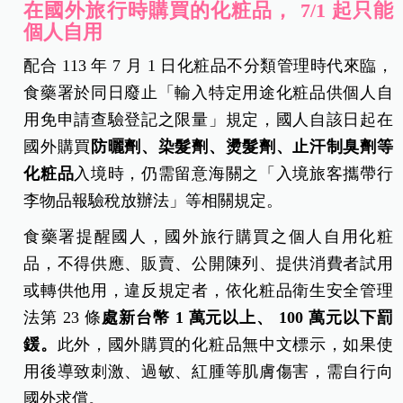
在國外旅行時購買的化粧品， 7/1 起只能
個人自用
配合 113 年 7 月 1 日化粧品不分類管理時代來臨，
食藥署於同日廢止「輸入特定用途化粧品供個人自
用免申請查驗登記之限量」規定，國人自該日起在
國外購買
防曬劑、染髮劑、燙髮劑、止汗制臭劑等
化粧品
入境時，仍需留意海關之「入境旅客攜帶行
李物品報驗稅放辦法」等相關規定。
食藥署提醒國人，國外旅行購買之個人自用化粧
品，不得供應、販賣、公開陳列、提供消費者試用
或轉供他用，違反規定者，依化粧品衛生安全管理
法第 23 條
處新台幣 1
萬元以上、 100
萬元以下罰
鍰。
此外，國外購買的化粧品無中文標示，如果使
用後導致刺激、過敏、紅腫等肌膚傷害，需自行向
國外求償。