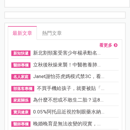
最新文章
熱門文章
看更多
新北割頸案受害少年楊承勳名...
新知快遞
立秋後秋燥來襲！中醫教養肺...
醫師專欄
Janet謝怡芬虎媽模式禁3C，看...
名人家庭
不買手機給孩子，就要被貼「...
部落客專欄
為什麼不想或不敢生二胎？這8...
家庭關係
0.05%阿托品近視控制眼藥水納...
寶貝健康
晚婚晚育是無法改變的現實，...
醫師專欄