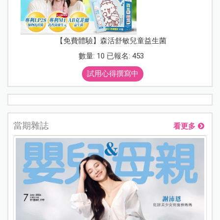
【免費體驗】森活舒敏兒童益生菌
數量: 10 已報名: 453
試用心得撰寫中
當期雜誌
看更多