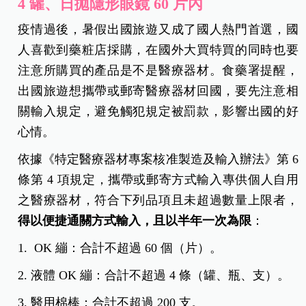
4
罐、日拋隱形眼鏡 60 片內
疫情過後，暑假出國旅遊又成了國人熱門首選，國
人喜歡到藥粧店採購，在國外大買特買的同時也要
注意所購買的產品是不是醫療器材。食藥署提醒，
出國旅遊想攜帶或郵寄醫療器材回國，要先注意相
關輸入規定，避免觸犯規定被罰款，影響出國的好
心情。
依據《特定醫療器材專案核准製造及輸入辦法》第 6
條第 4 項規定，攜帶或郵寄方式輸入專供個人自用
之醫療器材，符合下列品項且未超過數量上限者，
得以便捷通關方式輸入，且以半年一次為限
：
1. OK 繃：合計不超過 60 個（片）。
2. 液體 OK 繃：合計不超過 4 條（罐、瓶、支）。
3. 醫用棉棒：合計不超過 200 支。