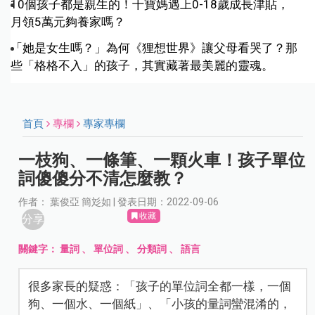
10個孩子都是親生的！十寶媽遇上0-18歲成長津貼，
月領5萬元夠養家嗎？
「她是女生嗎？」為何《狸想世界》讓父母看哭了？那
些「格格不入」的孩子，其實藏著最美麗的靈魂。
首頁
專欄
專家專欄
一枝狗、一條筆、一顆火車！孩子單位
詞傻傻分不清怎麼教？
作者： 葉俊亞 簡彣如 | 發表日期：2022-09-06
收藏
分享
關鍵字：
量詞
、
單位詞
、
分類詞
、
語言
很多家長的疑惑：「孩子的單位詞全都一樣，一個
狗、一個水、一個紙」、「小孩的量詞蠻混淆的，