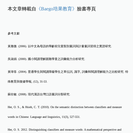
本文章轉載自
《Baego培果教育》
臉書專頁
參考文獻
黃雅微
. (2006).
以中文為母語的學齡前兒童類別量詞與計量量詞習得之實證研究
.​
吳淑娟
. (2000).
國小閱讀理解困難學童之詞彙能力分析研究
.​
黃瑋苓
. (2004).
普通學生與閱讀障礙學生之單位詞
,
識字
,
詞彙和閱讀理解能力之比較研究
.
特
殊教育與復健學報
, (12), 31-53.​
蘇欣敏
. (2008).
現代漢語台灣口語量詞分類研究
.
Her, O. S., & Hsieh, C. T. (2010). On the semantic distinction between classifiers and measure
words in Chinese. Language and linguistics, 11(3), 527-551.​
Her, O. S. 2012. Distinguishing classifiers and measure words: A mathematical perspective and