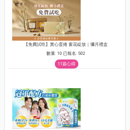
【免費試吃】實心蛋捲 窗花綻放｜彌月禮盒
數量: 10 已報名: 502
11篇心得