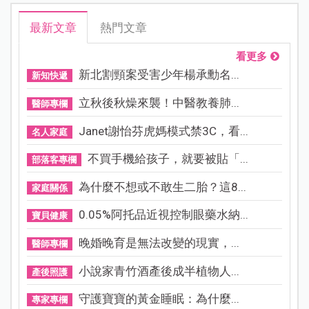
最新文章
熱門文章
看更多
新北割頸案受害少年楊承勳名...
新知快遞
立秋後秋燥來襲！中醫教養肺...
醫師專欄
Janet謝怡芬虎媽模式禁3C，看...
名人家庭
不買手機給孩子，就要被貼「...
部落客專欄
為什麼不想或不敢生二胎？這8...
家庭關係
0.05%阿托品近視控制眼藥水納...
寶貝健康
晚婚晚育是無法改變的現實，...
醫師專欄
小說家青竹酒產後成半植物人...
產後照護
守護寶寶的黃金睡眠：為什麼...
專家專欄