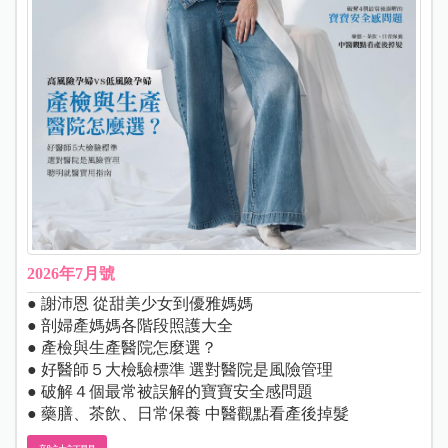
2026年7月號
● 謝沛恩 從甜美少女到優雅媽媽
● 剖婦產媽媽各階段照護大全
● 產檢與生產醫院怎麼選？
● 好醫師５大檢驗標準 選對醫院是風險管理
● 破解４個最常被誤解的寶寶安全感問題
● 藥膳、茶飲、日常保養 中醫觀點看產後掉髮