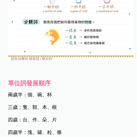
單位詞發展順序
兩歲半：個、碗、杯​
三歲：隻、顆、本、根​
四歲：台、件、朵、片​
四歲半：塊、罐、粒、條​