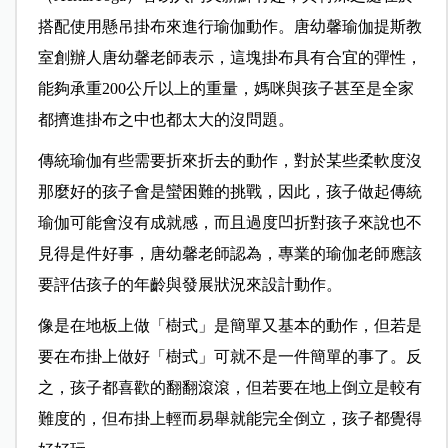
搭配使用懸吊掛布來進行瑜伽動作。唐幼馨瑜伽提斯教
室創辦人唐幼馨老師表示，這塊掛布具有合宜的彈性，
能夠承重200公斤以上的重量，媽咪與孩子甚至是全家
都擠進掛布之中也都太大的沒問題。
傳統瑜伽有些需要折來折去的動作，對於某些柔軟度沒
那麼好的孩子會是蠻困難的挑戰，因此，孩子做起傳統
瑜伽可能會沒有成就感，而且過度凹折對孩子來說也不
見得是件好事，唐幼馨老師認為，專業的瑜伽老師應該
要評估孩子的年齡與發展狀況來設計動作。
像是在地板上做「樹式」是簡單又基本的動作，但若是
要在布掛上做好「樹式」可就不是一件簡單的事了。反
之，孩子都喜歡的翻翻滾滾，但若要在地上倒立是較有
難度的，但布掛上輕而易舉就能完全倒立，孩子都覺得