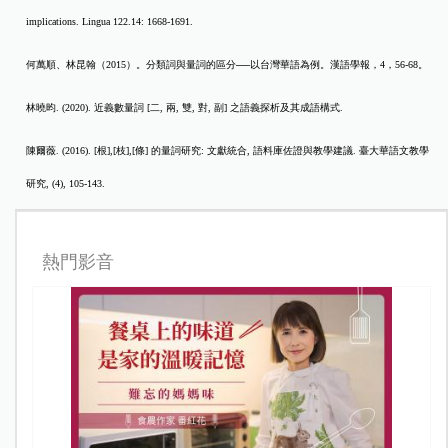
implications. Lingua 122.14: 1668-1691.​
何萬順、林昆翰（
2015
）。分類詞與量詞的區分
──
以台灣華語為例。漢語學報，
4
，
56-68
。
林曉昀
. (2020).
近義數量詞
[
二
,
兩
,
雙
,
對
,
副
]
之語義探析及其成語構式
.​
陳爾薇
. (2016). [
根
],[
枝
],[
條
]
的量詞研究
:
文獻統合
,
語料庫佐證與教學建議
.
臺大華語文教學
研究
, (4), 105-143.​
熱門影音