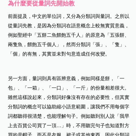
為什麼要從量詞先開始教
前面提及，中文的單位詞，又分為分類詞與量詞。​之所以
從量詞先教，是因為分類詞在語意概念上較無實質意義，
例如聖經中「五餅二魚餵飽五千人」的原意為「五張餅、
兩隻魚，餵飽五千個人」，然而分類詞「張」、「隻」、
「個」的有無，其實並未對句意造成任何改變。​
另一方面，量詞則具有區辨意義，例如同樣是餅，「一
包」、「一箱」、「一口」、「一斤」的份量相差很大。​
雖然這樣說起來，分類詞好像沒有存在的必要性，但其實
分類詞的概念可以協助縮小語意範圍，讓我們不用每個字
詞都聽得很清楚，也能理解句子。​
例如聽到別人說「我早
上去百貨公司買了一頂…」時，不用聽完句子也知道對方
買的是帽子，而不是衣服、裙子或其他東西，因此分類詞