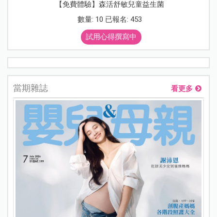
【免費體驗】森活舒敏兒童益生菌
數量: 10 已報名: 453
試用心得撰寫中
當期雜誌
看更多