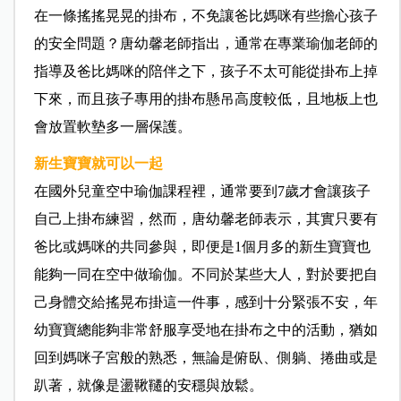
在一條搖搖晃晃的掛布，不免讓爸比媽咪有些擔心孩子
的安全問題？唐幼馨老師指出，通常在專業瑜伽老師的
指導及爸比媽咪的陪伴之下，孩子不太可能從掛布上掉
下來，而且孩子專用的掛布懸吊高度較低，且地板上也
會放置軟墊多一層保護。
新生寶寶就可以一起
在國外兒童空中瑜伽課程裡，通常要到7歲才會讓孩子
自己上掛布練習，然而，唐幼馨老師表示，其實只要有
爸比或媽咪的共同參與，即便是1個月多的新生寶寶也
能夠一同在空中做瑜伽。不同於某些大人，對於要把自
己身體交給搖晃布掛這一件事，感到十分緊張不安，年
幼寶寶總能夠非常舒服享受地在掛布之中的活動，猶如
回到媽咪子宮般的熟悉，無論是俯臥、側躺、捲曲或是
趴著，就像是盪鞦韆的安穩與放鬆。