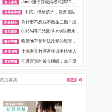
Janet謝怡芬虎媽模式禁3C，看...
名人家庭
不買手機給孩子，就要被貼「...
部落客專欄
為什麼不想或不敢生二胎？這8...
家庭關係
0.05%阿托品近視控制眼藥水納...
寶貝健康
晚婚晚育是無法改變的現實，...
醫師專欄
小說家青竹酒產後成半植物人...
產後照護
守護寶寶的黃金睡眠：為什麼...
專家專欄
試用募集
看更多