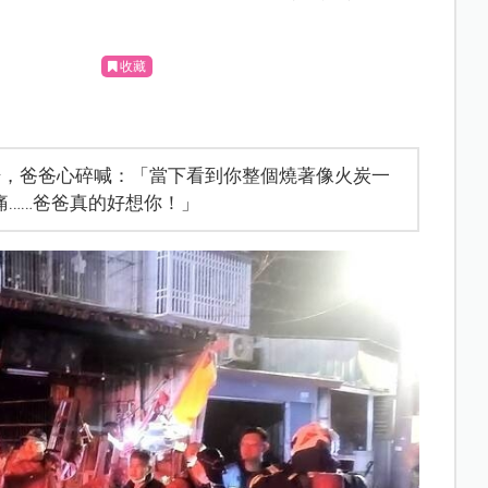
收藏
場，爸爸心碎喊：「當下看到你整個燒著像火炭一
痛……爸爸真的好想你！」