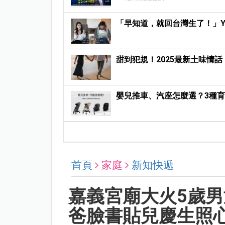
「早知道，就回台灣生了！」Yo
甜到犯規！2025最新土味情
嬰兒推車、汽座怎麼選？3種
首頁
家庭
新知快遞
嘉義宮廟大火5歲
爸臉書貼兒慶生照