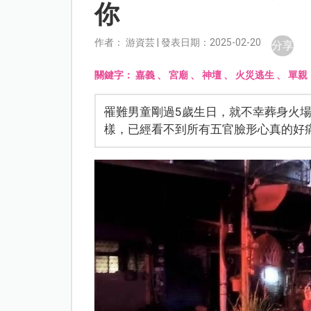
你
作者： 游資芸 | 發表日期：2025-02-20
分享
關鍵字：
嘉義
、
宮廟
、
神壇
、
火災逃生
、
單親
罹難男童剛過5歲生日，就不幸葬身火
樣，已經看不到所有五官臉形心真的好