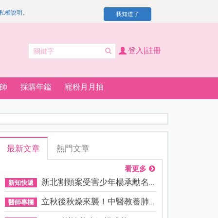
私權說明
。
我知道了
登入|註冊
師
採購年鑑
寵粉月月抽
最新文章
熱門文章
看更多
新北割頸案受害少年楊承勳名...
新知快遞
立秋後秋燥來襲！中醫教養肺...
醫師專欄