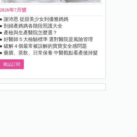
2026年7月號
● 謝沛恩 從甜美少女到優雅媽媽
● 剖婦產媽媽各階段照護大全
● 產檢與生產醫院怎麼選？
● 好醫師５大檢驗標準 選對醫院是風險管理
● 破解４個最常被誤解的寶寶安全感問題
● 藥膳、茶飲、日常保養 中醫觀點看產後掉髮
雜誌訂閱