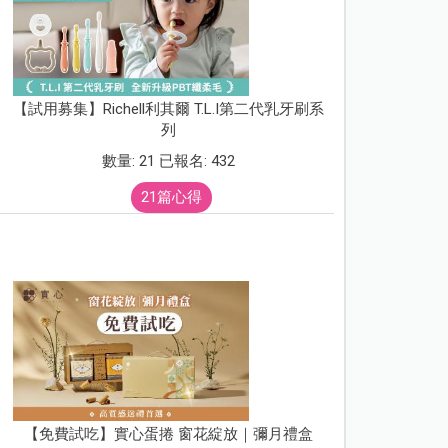
【試用募集】Richell利其爾 T.L.I第二代乳牙刷系
列
數量: 21 已報名: 432
21篇心得
【免費試吃】實心蛋捲 窗花綻放｜彌月禮盒