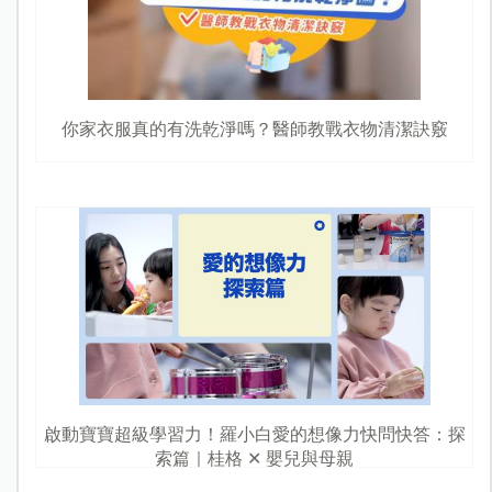
你家衣服真的有洗乾淨嗎？醫師教戰衣物清潔訣竅
啟動寶寶超級學習力！羅小白愛的想像力快問快答：探
索篇｜桂格 ✕ 嬰兒與母親