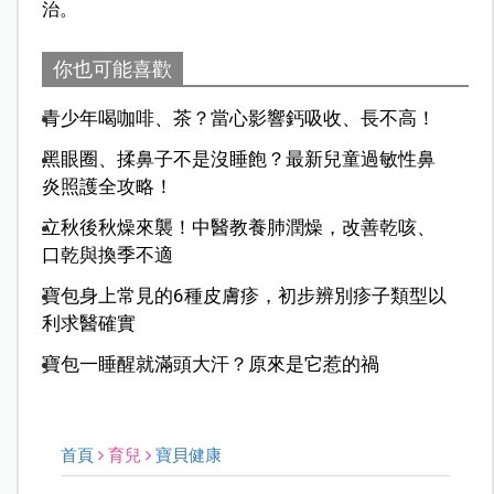
治。
你也可能喜歡
青少年喝咖啡、茶？當心影響鈣吸收、長不高！
黑眼圈、揉鼻子不是沒睡飽？最新兒童過敏性鼻
炎照護全攻略！
立秋後秋燥來襲！中醫教養肺潤燥，改善乾咳、
口乾與換季不適
寶包身上常見的6種皮膚疹，初步辨別疹子類型以
利求醫確實
寶包一睡醒就滿頭大汗？原來是它惹的禍
首頁
育兒
寶貝健康