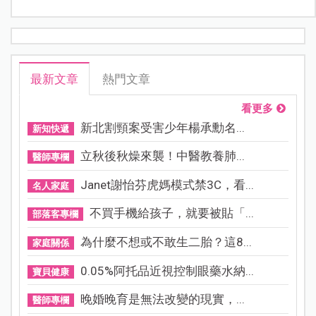
最新文章
熱門文章
看更多
新北割頸案受害少年楊承勳名...
新知快遞
立秋後秋燥來襲！中醫教養肺...
醫師專欄
Janet謝怡芬虎媽模式禁3C，看...
名人家庭
不買手機給孩子，就要被貼「...
部落客專欄
為什麼不想或不敢生二胎？這8...
家庭關係
0.05%阿托品近視控制眼藥水納...
寶貝健康
晚婚晚育是無法改變的現實，...
醫師專欄