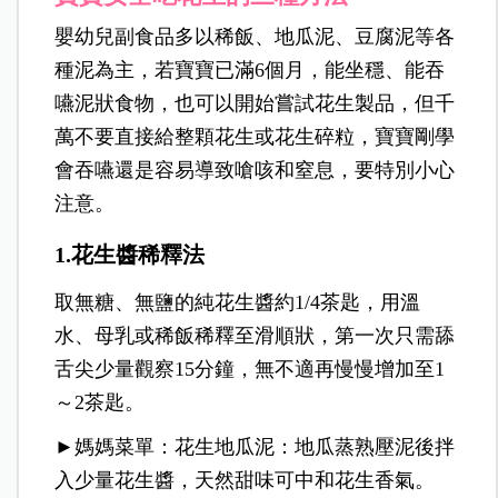
嬰幼兒副食品多以稀飯、地瓜泥、豆腐泥等各
種泥為主，若寶寶已滿6個月，能坐穩、能吞
嚥泥狀食物，也可以開始嘗試花生製品，但千
萬不要直接給整顆花生或花生碎粒，寶寶剛學
會吞嚥還是容易導致嗆咳和窒息，要特別小心
注意。
1.花生醬稀釋法
取無糖、無鹽的純花生醬約1/4茶匙，用溫
水、母乳或稀飯稀釋至滑順狀，第一次只需舔
舌尖少量觀察15分鐘，無不適再慢慢增加至1
～2茶匙。
►媽媽菜單：花生地瓜泥：地瓜蒸熟壓泥後拌
入少量花生醬，天然甜味可中和花生香氣。