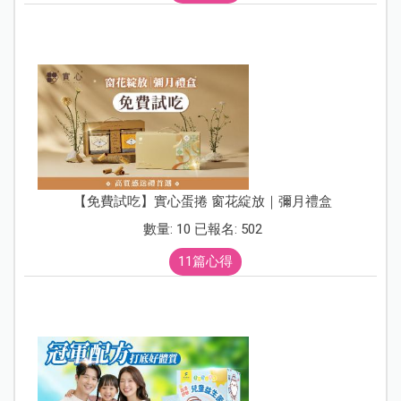
【免費試吃】實心蛋捲 窗花綻放｜彌月禮盒
數量: 10 已報名: 502
11篇心得