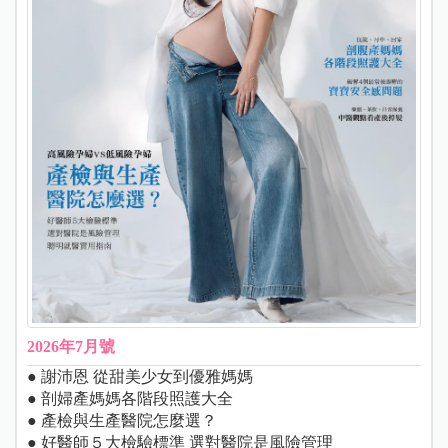
2026年7月號
● 謝沛恩 從甜美少女到優雅媽媽
● 剖婦產媽媽各階段照護大全
● 產檢與生產醫院怎麼選？
● 好醫師５大檢驗標準 選對醫院是風險管理