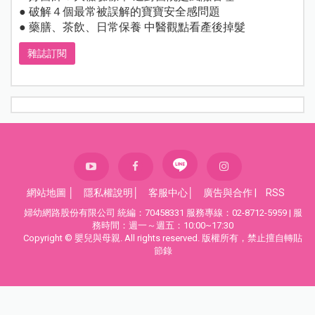
● 破解４個最常被誤解的寶寶安全感問題
● 藥膳、茶飲、日常保養 中醫觀點看產後掉髮
雜誌訂閱
網站地圖
│
隱私權說明
│
客服中心
│
廣告與合作
|
RSS
婦幼網路股份有限公司 統編：70458331 服務專線：02-8712-5959 | 服
務時間：週一～週五：10:00~17:30
Copyright © 嬰兒與母親. All rights reserved. 版權所有，禁止擅自轉貼
節錄