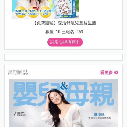
【免費體驗】森活舒敏兒童益生菌
數量: 10 已報名: 453
試用心得撰寫中
當期雜誌
看更多