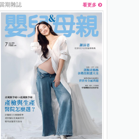
當期雜誌
看更多