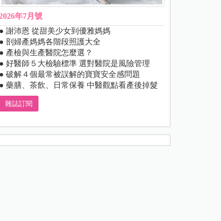
2026年7月號
● 謝沛恩 從甜美少女到優雅媽媽
● 剖婦產媽媽各階段照護大全
● 產檢與生產醫院怎麼選？
● 好醫師５大檢驗標準 選對醫院是風險管理
● 破解４個最常被誤解的寶寶安全感問題
● 藥膳、茶飲、日常保養 中醫觀點看產後掉髮
雜誌訂閱