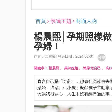
首頁
熱議主題
封面人物
楊晨熙│孕期照樣
孕婦！
作者： 江睿毓 | 發表日期：2024-03-01
分享
關鍵字：
楊晨熙
、
果凍姐姐
、
懷孕做自己
、
高E
直言自己是「奇葩」，想做什麼就會去
結婚、懷孕、生小孩；既然孩子主動來
會讓我很開心，人生中沒有經歷過的事