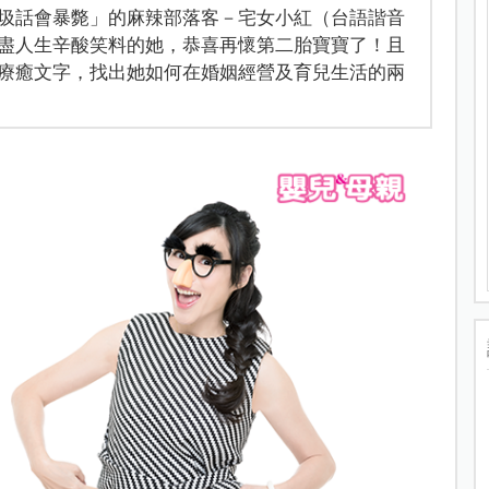
圾話會暴斃」的麻辣部落客－宅女小紅（台語諧音
盡人生辛酸笑料的她，恭喜再懷第二胎寶寶了！且
療癒文字，找出她如何在婚姻經營及育兒生活的兩