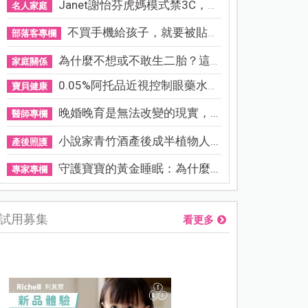
Janet謝怡芬虎媽模式禁3C，看...
名人家庭
不買手機給孩子，就要被貼「...
部落客專欄
為什麼不想或不敢生二胎？這8...
家庭關係
0.05%阿托品近視控制眼藥水納...
寶貝健康
晚婚晚育是無法改變的現實，...
醫師專欄
小說家青竹酒產後成半植物人...
產後照護
守護寶寶的黃金睡眠：為什麼...
專家專欄
試用募集
看更多