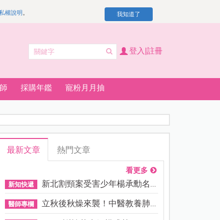
私權說明
。
我知道了
登入|註冊
師
採購年鑑
寵粉月月抽
最新文章
熱門文章
看更多
新北割頸案受害少年楊承勳名...
新知快遞
立秋後秋燥來襲！中醫教養肺...
醫師專欄