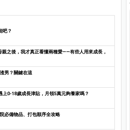
能吧？
母親之後，我才真正看懂兩種愛——有些人用來成長，
是渣男？關鍵在這
遇上0-18歲成長津貼，月領5萬元夠養家嗎？
｜入院必備物品、打包順序全攻略