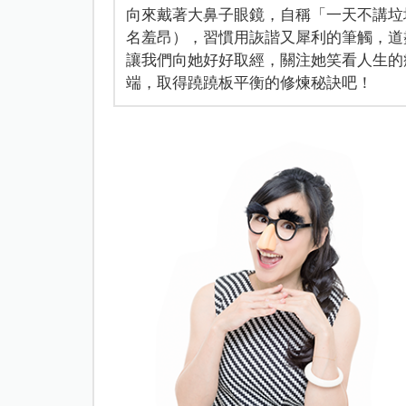
向來戴著大鼻子眼鏡，自稱「一天不講垃
名羞昂），習慣用詼諧又犀利的筆觸，道
讓我們向她好好取經，關注她笑看人生的
端，取得蹺蹺板平衡的修煉秘訣吧！