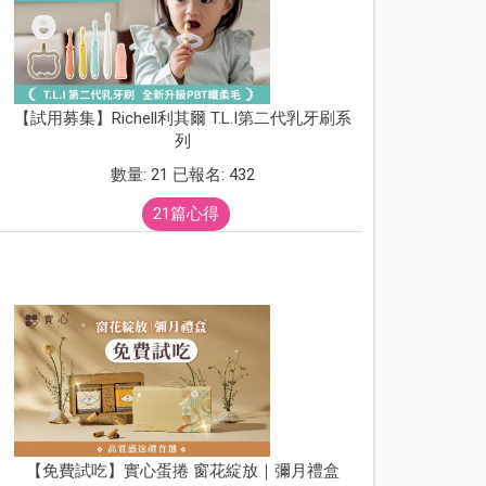
【試用募集】Richell利其爾 T.L.I第二代乳牙刷系
列
數量: 21 已報名: 432
21篇心得
【免費試吃】實心蛋捲 窗花綻放｜彌月禮盒