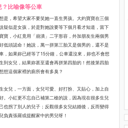
兒？比喻像等公車
想是，希望大家不要笑她一直生男孩。大約寶寶在三個
說疑似是女孩，於是對她說要等下個月看才知道，當下
寶寶，小紅竟用「崩潰」二字形容，外加朋友生兩個男
好低頭認命！她說，萬一拼第三胎又是個男的，還不是
車，如果妳已經等了15分鐘，公車還沒來，妳也不會想
生到女兒，結果妳甚至還會再拼第四胎的！然後第四胎
想想這個家裡的廁所會有多臭？
生女兒，一方面，女兒可愛、好打扮、又貼心，加上自
好。小紅更不忘自己補第二槍的說，因為現在很多生兒
己也拐了別人的兒子；反觀很多女兒結婚後，反而變得
兒負責張羅或提醒家中的男兒呀！