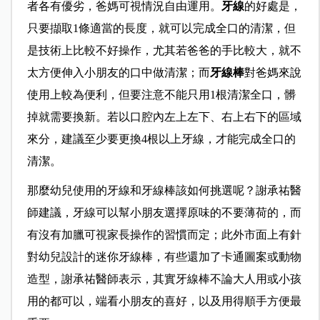
者各有優劣，爸媽可視情況自由運用。
牙線
的好處是，
只要擷取1條適當的長度，就可以完成全口的清潔，但
是技術上比較不好操作，尤其若爸爸的手比較大，就不
太方便伸入小朋友的口中做清潔；而
牙線棒
對爸媽來說
使用上較為便利，但要注意不能只用1根清潔全口，髒
掉就需要換新。若以口腔內左上左下、右上右下的區域
來分，建議至少要更換4根以上牙線，才能完成全口的
清潔。
那麼幼兒使用的牙線和牙線棒該如何挑選呢？謝承祐醫
師建議，牙線可以幫小朋友選擇原味的不要薄荷的，而
有沒有加臘可視家長操作的習慣而定；此外市面上有針
對幼兒設計的迷你牙線棒，有些還加了卡通圖案或動物
造型，謝承祐醫師表示，其實牙線棒不論大人用或小孩
用的都可以，端看小朋友的喜好，以及用得順手方便最