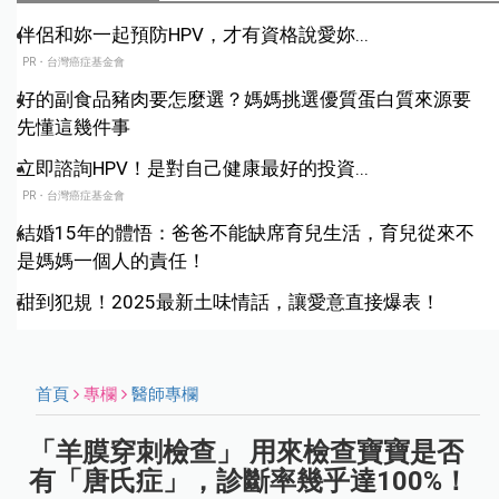
伴侶和妳一起預防HPV，才有資格說愛妳...
PR・台灣癌症基金會
好的副食品豬肉要怎麼選？媽媽挑選優質蛋白質來源要
先懂這幾件事
立即諮詢HPV！是對自己健康最好的投資...
PR・台灣癌症基金會
結婚15年的體悟：爸爸不能缺席育兒生活，育兒從來不
是媽媽一個人的責任！
甜到犯規！2025最新土味情話，讓愛意直接爆表！
首頁
專欄
醫師專欄
「羊膜穿刺檢查」 用來檢查寶寶是否
有「唐氏症」，診斷率幾乎達100%！