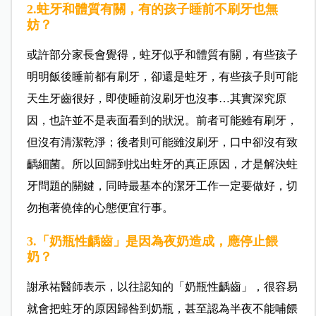
2.蛀牙和體質有關，有的孩子睡前不刷牙也無
妨？
或許部分家長會覺得，蛀牙似乎和體質有關，有些孩子
明明飯後睡前都有刷牙，卻還是蛀牙，有些孩子則可能
天生牙齒很好，即使睡前沒刷牙也沒事…其實深究原
因，也許並不是表面看到的狀況。前者可能雖有刷牙，
但沒有清潔乾淨；後者則可能雖沒刷牙，口中卻沒有致
齲細菌。所以回歸到找出蛀牙的真正原因，才是解決蛀
牙問題的關鍵，同時最基本的潔牙工作一定要做好，切
勿抱著僥倖的心態便宜行事。
3.「奶瓶性齲齒」是因為夜奶造成，應停止餵
奶？
謝承祐醫師表示，以往認知的「奶瓶性齲齒」，很容易
就會把蛀牙的原因歸咎到奶瓶，甚至認為半夜不能哺餵