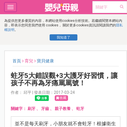
Toggle
navigation
為提供您更多優質的內容，本網站使用cookies分析技術。若繼續閱覽本網站內
容，即表示您同意我們使用 cookies， 關於更多cookies資訊請閱讀我們的
隱私
權說明
。
我知道了
首頁
育兒
寶貝健康
蛀牙5大錯誤觀+3大護牙好習慣，讓
孩子不再為牙痛罵罵號！
作者： 邱平 | 發表日期：2017-03-24
收藏
關鍵字：
刷牙
、
牙齒
、
親子教養
、
蛀牙
並不是每天刷牙，小朋友就不會蛀牙！根據衛生