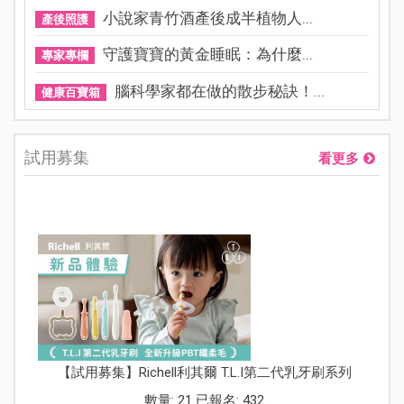
小說家青竹酒產後成半植物人...
產後照護
守護寶寶的黃金睡眠：為什麼...
專家專欄
腦科學家都在做的散步秘訣！...
健康百寶箱
試用募集
看更多
【試用募集】Richell利其爾 T.L.I第二代乳牙刷系列
數量: 21 已報名: 432