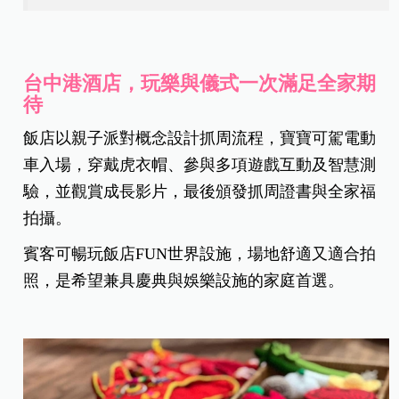
台中港酒店，
玩樂與儀式一次滿足全家期
待
飯店以親子派對概念設計抓周流程，寶寶可駕電動
車入場，穿戴虎衣帽、參與多項遊戲互動及智慧測
驗，並觀賞成長影片，最後頒發抓周證書與全家福
拍攝。
賓客可暢玩飯店FUN世界設施，場地舒適又適合拍
照，是希望兼具慶典與娛樂設施的家庭首選。