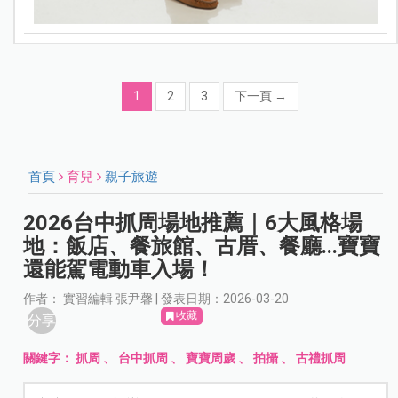
1
2
3
下一頁
→
首頁
育兒
親子旅遊
2026台中抓周場地推薦｜6大風格場
地：飯店、餐旅館、古厝、餐廳...寶寶
還能駕電動車入場！
作者： 實習編輯 張尹馨 | 發表日期：2026-03-20
收藏
分享
關鍵字：
抓周
、
台中抓周
、
寶寶周歲
、
拍攝
、
古禮抓周