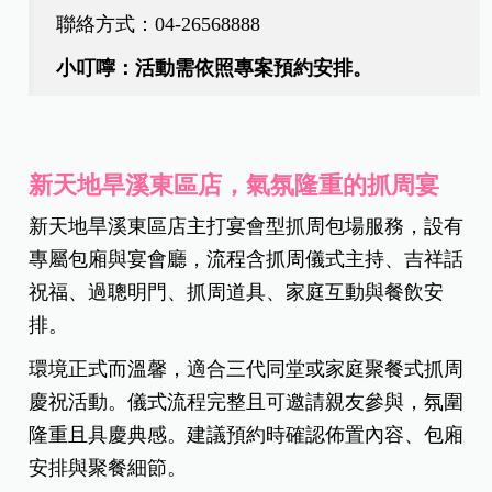
聯絡方式：
04-26568888
小叮嚀：活動需依照專案預約安排。
新天地旱溪東區店，氣氛隆重的抓周宴
新天地旱溪東區店主打宴會型抓周包場服務，設有
專屬包廂與宴會廳，流程含抓周儀式主持、吉祥話
祝福、過聰明門、抓周道具、家庭互動與餐飲安
排。
環境正式而溫馨，適合三代同堂或家庭聚餐式抓周
慶祝活動。儀式流程完整且可邀請親友參與，氛圍
隆重且具慶典感
。建
議預約時確認佈置內容、包廂
安排與聚餐細節。