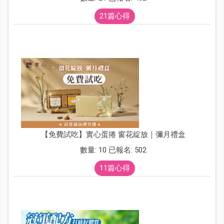
21篇心得
【免費試吃】實心蛋捲 窗花綻放｜彌月禮盒
數量: 10 已報名: 502
11篇心得