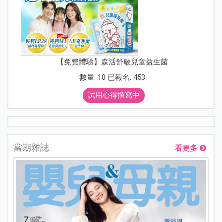
【免費體驗】森活舒敏兒童益生菌
數量: 10 已報名: 453
試用心得撰寫中
當期雜誌
看更多