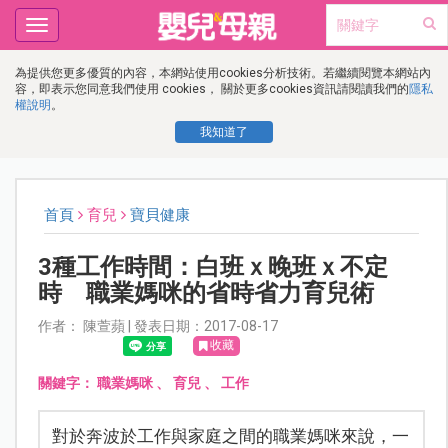
Toggle
navigation
為提供您更多優質的內容，本網站使用cookies分析技術。若繼續閱覽本網站內
容，即表示您同意我們使用 cookies， 關於更多cookies資訊請閱讀我們的
隱私
權說明
。
我知道了
首頁
育兒
寶貝健康
3種工作時間：白班ｘ晚班ｘ不定
時 職業媽咪的省時省力育兒術
作者： 陳萱蘋 | 發表日期：2017-08-17
收藏
關鍵字：
職業媽咪
、
育兒
、
工作
對於奔波於工作與家庭之間的職業媽咪來說，一