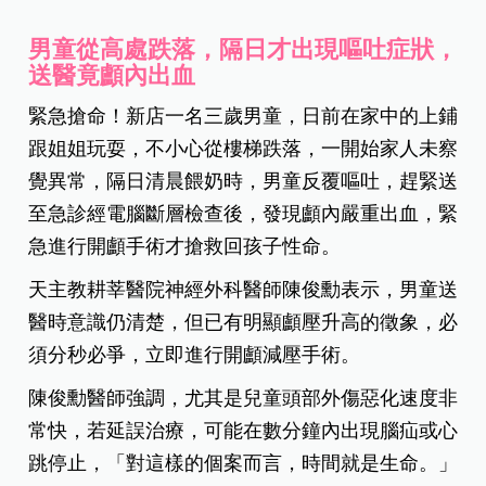
男童從高處跌落，隔日才出現嘔吐症狀，
送醫竟顱內出血
緊急搶命！新店一名三歲男童，日前在家中的上鋪
跟姐姐玩耍，不小心從樓梯跌落，一開始家人未察
覺異常，隔日清晨餵奶時，男童反覆嘔吐，趕緊送
至急診經電腦斷層檢查後，發現顱內嚴重出血，緊
急進行開顱手術才搶救回孩子性命。
天主教耕莘醫院神經外科醫師陳俊勳表示，男童送
醫時意識仍清楚，但已有明顯顱壓升高的徵象，必
須分秒必爭，立即進行開顱減壓手術。
陳俊勳醫師強調，尤其是兒童頭部外傷惡化速度非
常快，若延誤治療，可能在數分鐘內出現腦疝或心
跳停止，「對這樣的個案而言，時間就是生命。」