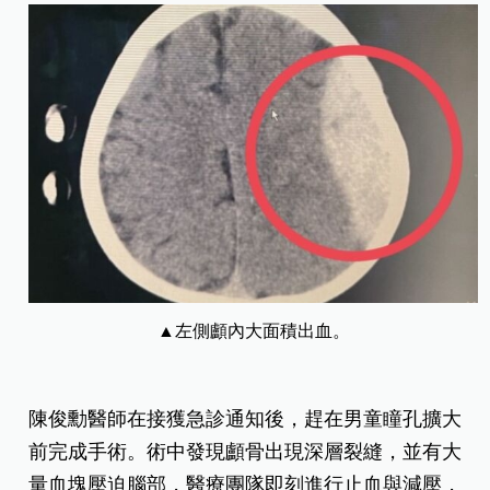
▲左側顱內大面積出血。
陳俊勳醫師在接獲急診通知後，趕在男童瞳孔擴大
前完成手術。術中發現顱骨出現深層裂縫，並有大
量血塊壓迫腦部，醫療團隊即刻進行止血與減壓，