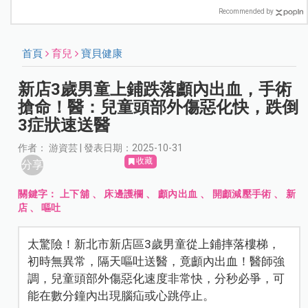
Recommended by
首頁
育兒
寶貝健康
新店3歲男童上鋪跌落顱內出血，手術
搶命！醫：兒童頭部外傷惡化快，跌倒
3症狀速送醫
作者： 游資芸 | 發表日期：2025-10-31
收藏
分享
關鍵字：
上下舖
、
床邊護欄
、
顱內出血
、
開顱減壓手術
、
新
店
、
嘔吐
太驚險！新北市新店區3歲男童從上鋪摔落樓梯，
初時無異常，隔天嘔吐送醫，竟顱內出血！醫師強
調，兒童頭部外傷惡化速度非常快，分秒必爭，可
能在數分鐘內出現腦疝或心跳停止。