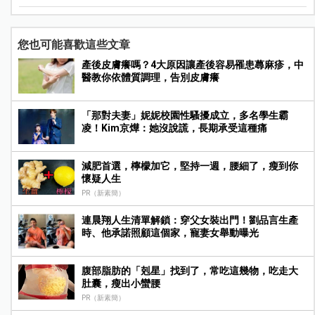
您也可能喜歡這些文章
產後皮膚癢嗎？4大原因讓產後容易罹患蕁麻疹，中
醫教你依體質調理，告別皮膚癢
「那對夫妻」妮妮校園性騷擾成立，多名學生霸
凌！Kim京燁：她沒說謊，長期承受這種痛
減肥首選，檸檬加它，堅持一週，腰細了，瘦到你
懷疑人生
PR（新素簡）
連晨翔人生清單解鎖：穿父女裝出門！劉品言生產
時、他承諾照顧這個家，寵妻女舉動曝光
腹部脂肪的「剋星」找到了，常吃這幾物，吃走大
肚囊，瘦出小蠻腰
PR（新素簡）