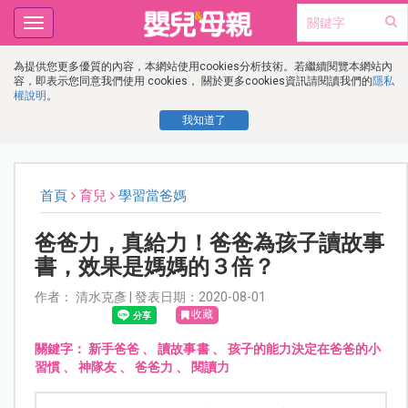
Toggle
navigation
為提供您更多優質的內容，本網站使用cookies分析技術。若繼續閱覽本網站內
容，即表示您同意我們使用 cookies， 關於更多cookies資訊請閱讀我們的
隱私
權說明
。
我知道了
首頁
育兒
學習當爸媽
爸爸力，真給力！爸爸為孩子讀故事
書，效果是媽媽的３倍？
作者： 清水克彥 | 發表日期：2020-08-01
收藏
關鍵字：
新手爸爸
、
讀故事書
、
孩子的能力決定在爸爸的小
習慣
、
神隊友
、
爸爸力
、
閱讀力