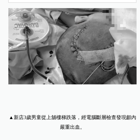
▲新店3歲男童從上舖樓梯跌落，經電腦斷層檢查發現顱內
嚴重出血。