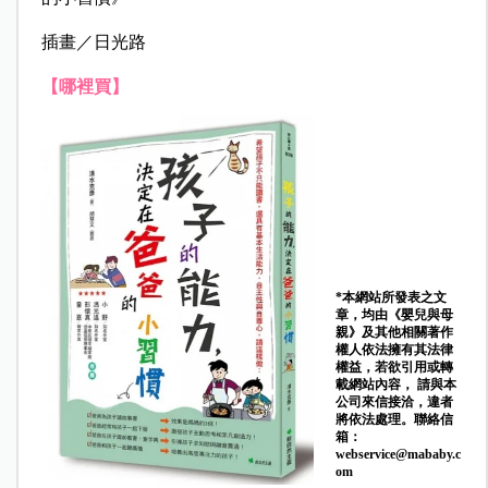
插畫
／日光路
【哪裡買】
*本網站所發表之文
章，均由《嬰兒與母
親》及其他相關著作
權人依法擁有其法律
權益，若欲引用或轉
載網站內容， 請與本
公司來信接洽，違者
將依法處理。聯絡信
箱：
webservice@mababy.c
om