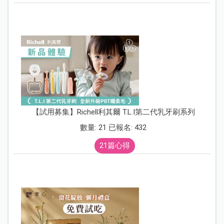
【試用募集】Richell利其爾 T.L.I第二代乳牙刷系列
數量: 21 已報名: 432
21篇心得