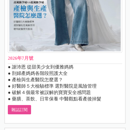
2026年7月號
● 謝沛恩 從甜美少女到優雅媽媽
● 剖婦產媽媽各階段照護大全
● 產檢與生產醫院怎麼選？
● 好醫師５大檢驗標準 選對醫院是風險管理
● 破解４個最常被誤解的寶寶安全感問題
● 藥膳、茶飲、日常保養 中醫觀點看產後掉髮
雜誌訂閱