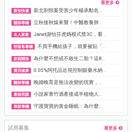
看更多
新北割頸案受害少年楊承勳名...
新知快遞
立秋後秋燥來襲！中醫教養肺...
醫師專欄
Janet謝怡芬虎媽模式禁3C，看...
名人家庭
不買手機給孩子，就要被貼「...
部落客專欄
為什麼不想或不敢生二胎？這8...
家庭關係
0.05%阿托品近視控制眼藥水納...
寶貝健康
晚婚晚育是無法改變的現實，...
醫師專欄
小說家青竹酒產後成半植物人...
產後照護
守護寶寶的黃金睡眠：為什麼...
專家專欄
試用募集
看更多