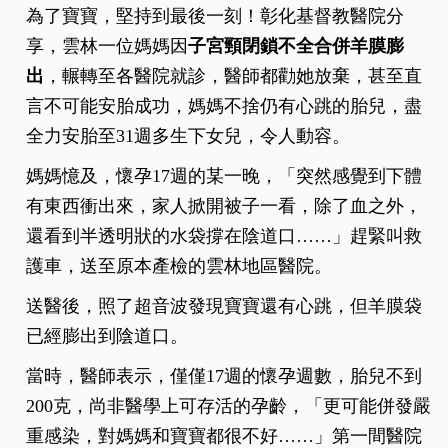
為了寶寶，堅持到最後一刻！彰化基督教醫院分
享，雲林一位媽媽因
子宮頸閉鎖不全合併羊膜膨
出
，輾轉至各醫院就診，醫師都勸她放棄，甚至直
言不可能安胎成功，媽媽不捨仍有心跳的胎兒，盡
全力安胎至31週多生下女兒，令人動容。
媽媽憶及，懷孕17週的某一晚，「突然感覺到下體
有東西衝出來，家人掀開被子一看，除了血之外，
還看到半透明狀的水袋撐在陰道口……」趕緊叫救
護車，送至原本產檢的雲林地區醫院。
送醫後，照了超音波發現寶寶還有心跳，但羊膜袋
已經膨出到陰道口。
當時，醫師表示，僅僅17週的懷孕週數，胎兒不到
200克，尚非醫學上可存活的孕齡，「更可能併發嚴
重感染，對媽媽和寶寶都很不好……」第一間醫院