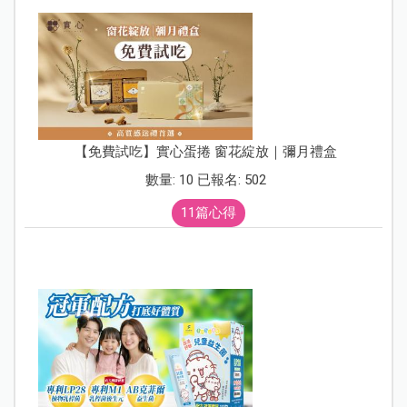
【免費試吃】實心蛋捲 窗花綻放｜彌月禮盒
數量: 10 已報名: 502
11篇心得