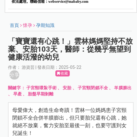
依法處理。聯絡信箱：
webservice@mababy.com
首頁
懷孕
孕期知識
「寶寶還有心跳！」雲林媽媽堅持不放
棄、安胎103天，醫師：從幾乎無望到
健康活潑的幼兒
作者： 游資芸 | 發表日期：2025-05-22
收藏
分享
關鍵字：
子宮頸環紮手術
、
安胎
、
子宮頸閉鎖不全
、
羊膜膨出
、
早產
、
胎盤早期剝離
母愛偉大，創造生命奇蹟！雲林一位媽媽患子宮頸
閉鎖不全合併羊膜膨出，但只要胎兒還有心跳，她
就絕不放棄，奮力安胎至最後一刻，也要守護到女
兒誕生！