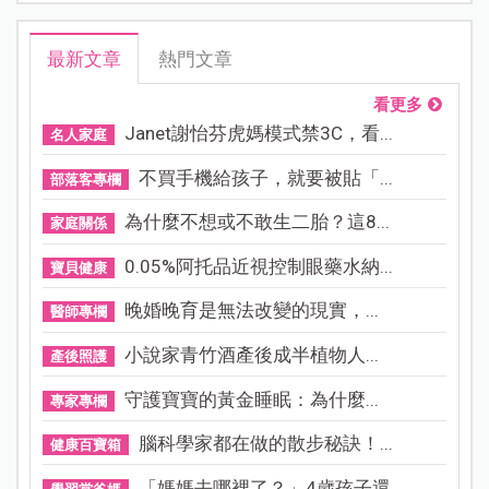
最新文章
熱門文章
看更多
Janet謝怡芬虎媽模式禁3C，看...
名人家庭
不買手機給孩子，就要被貼「...
部落客專欄
為什麼不想或不敢生二胎？這8...
家庭關係
0.05%阿托品近視控制眼藥水納...
寶貝健康
晚婚晚育是無法改變的現實，...
醫師專欄
小說家青竹酒產後成半植物人...
產後照護
守護寶寶的黃金睡眠：為什麼...
專家專欄
腦科學家都在做的散步秘訣！...
健康百寶箱
「媽媽去哪裡了？」4歲孩子還...