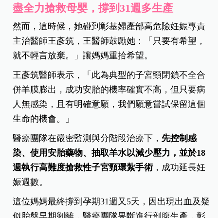
盡全力搶救母嬰，撐到31週多生產
然而，這時候，她碰到彰基婦產部高危險妊娠專責
主治醫師王彥筑，王醫師鼓勵她：「只要有希望，
就不輕言放棄。」讓媽媽重拾希望。
王彥筑醫師表示，「此為典型的子宮頸閉鎖不全合
併羊膜膨出，成功安胎的機率確實不高，但只要病
人無感染，且有明確意願，我們願意嘗試保留這個
生命的機會。」
醫療團隊在嚴密監測與分階段治療下，
先控制感
染、使用安胎藥物、抽取羊水以減少壓力，並於18
週執行高難度搶救性子宮頸環紮手術
，成功延長妊
娠週數。
這位媽媽最終撐到孕期31週又5天，因出現出血及疑
似胎盤早期剝離，醫療團隊果斷進行剖腹生產，彰