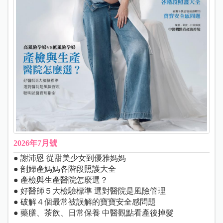
2026年7月號
● 謝沛恩 從甜美少女到優雅媽媽
● 剖婦產媽媽各階段照護大全
● 產檢與生產醫院怎麼選？
● 好醫師５大檢驗標準 選對醫院是風險管理
● 破解４個最常被誤解的寶寶安全感問題
● 藥膳、茶飲、日常保養 中醫觀點看產後掉髮