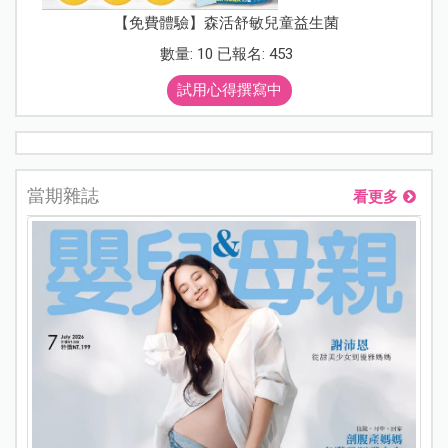
【免費體驗】森活舒敏兒童益生菌
數量: 10 已報名: 453
試用心得撰寫中
當期雜誌
看更多