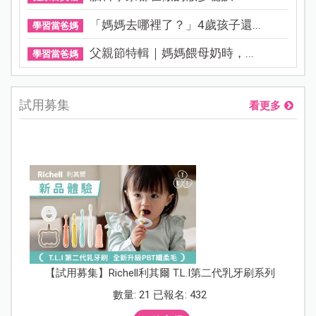
「媽媽去哪裡了？」4歲孩子還...
學習當爸媽
父親節特輯｜媽媽餵母奶時，...
學習當爸媽
試用募集
看更多
【試用募集】Richell利其爾 T.L.I第二代乳牙刷系列
數量: 21 已報名: 432