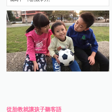
從胎教就讓孩子聽客語