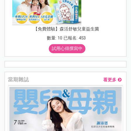
【免費體驗】森活舒敏兒童益生菌
數量: 10 已報名: 453
試用心得撰寫中
當期雜誌
看更多