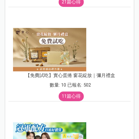
21篇心得
【免費試吃】實心蛋捲 窗花綻放｜彌月禮盒
數量: 10 已報名: 502
11篇心得