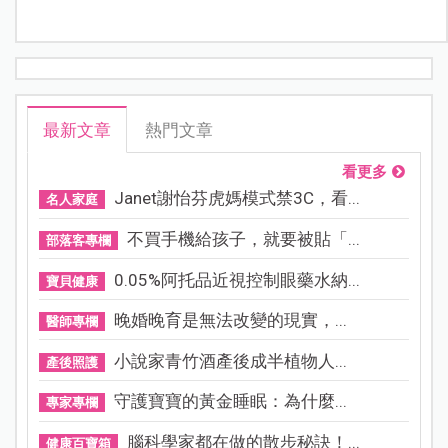
最新文章
熱門文章
看更多
Janet謝怡芬虎媽模式禁3C，看...
名人家庭
不買手機給孩子，就要被貼「...
部落客專欄
0.05%阿托品近視控制眼藥水納...
寶貝健康
晚婚晚育是無法改變的現實，...
醫師專欄
小說家青竹酒產後成半植物人...
產後照護
守護寶寶的黃金睡眠：為什麼...
專家專欄
腦科學家都在做的散步秘訣！...
健康百寶箱