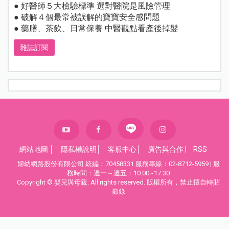
● 好醫師５大檢驗標準 選對醫院是風險管理
● 破解４個最常被誤解的寶寶安全感問題
● 藥膳、茶飲、日常保養 中醫觀點看產後掉髮
雜誌訂閱
網站地圖
│
隱私權說明
│
客服中心
│
廣告與合作
|
RSS
婦幼網路股份有限公司 統編：70458331 服務專線：02-8712-5959 | 服
務時間：週一～週五：10:00~17:30
Copyright © 嬰兒與母親. All rights reserved. 版權所有，禁止擅自轉貼
節錄