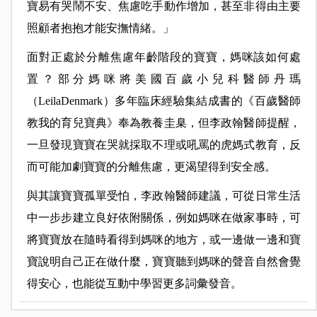
寶易有哭鬧不安、焦慮吃手動作增加，甚至非得由主要
照顧者抱抱才能安撫情緒。」
面對正處於分離焦慮年齡階段的寶寶，媽咪該如何處
置？部分媽咪將美國百歲小兒科醫師丹瑪
（LeilaDenmark）多年臨床經驗集結成書的《百歲醫師
教我的育兒寶典》奉為教養圭臬，但李政翰醫師提醒，
一旦發現寶寶在哭就採取不理或吼罵的虎媽式教育，反
而可能加劇寶寶的分離焦慮，更渴望得到安全感。
與其讓寶寶孤單受怕，李政翰醫師建議，可從日常生活
中一步步建立良好依附關係，例如媽咪在做家事時，可
將寶寶放在隨時看得到媽咪的地方，或一邊做一邊和寶
寶說明自己正在做什麼，寶寶聽到媽咪的聲音自然會覺
得安心，也能從互動中學習更多詞彙發音。