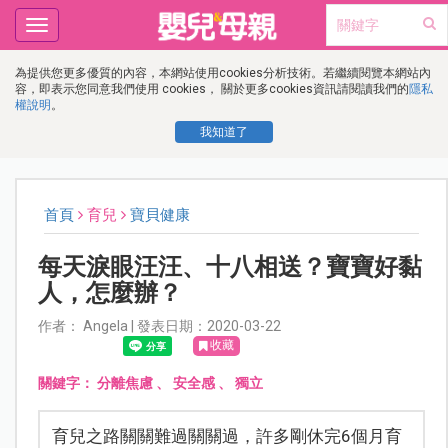
Toggle
navigation
為提供您更多優質的內容，本網站使用cookies分析技術。若繼續閱覽本網站內
容，即表示您同意我們使用 cookies， 關於更多cookies資訊請閱讀我們的
隱私
權說明
。
我知道了
首頁
育兒
寶貝健康
每天淚眼汪汪、十八相送？寶寶好黏
人，怎麼辦？
作者： Angela | 發表日期：2020-03-22
收藏
關鍵字：
分離焦慮
、
安全感
、
獨立
育兒之路關關難過關關過，許多剛休完6個月育