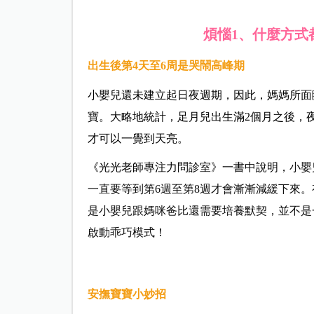
煩惱1、什麼方式
出生後第4天至6周是哭鬧高峰期
小嬰兒還未建立起日夜週期，因此，媽媽所面
寶。大略地統計，足月兒出生滿2個月之後，
才可以一覺到天亮。
《光光老師專注力問診室》一書中說明，
小嬰
一直要等到第6週至第8週才會漸漸減緩下來
是小嬰兒跟媽咪爸比還需要培養默契，並不是
啟動乖巧模式
！
安撫寶寶小妙招