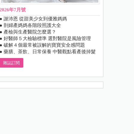
2026年7月號
● 謝沛恩 從甜美少女到優雅媽媽
● 剖婦產媽媽各階段照護大全
● 產檢與生產醫院怎麼選？
● 好醫師５大檢驗標準 選對醫院是風險管理
● 破解４個最常被誤解的寶寶安全感問題
● 藥膳、茶飲、日常保養 中醫觀點看產後掉髮
雜誌訂閱