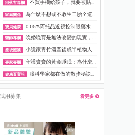
不買手機給孩子，就要被貼「...
部落客專欄
為什麼不想或不敢生二胎？這8...
家庭關係
0.05%阿托品近視控制眼藥水納...
寶貝健康
晚婚晚育是無法改變的現實，...
醫師專欄
小說家青竹酒產後成半植物人...
產後照護
守護寶寶的黃金睡眠：為什麼...
專家專欄
腦科學家都在做的散步秘訣！...
健康百寶箱
試用募集
看更多