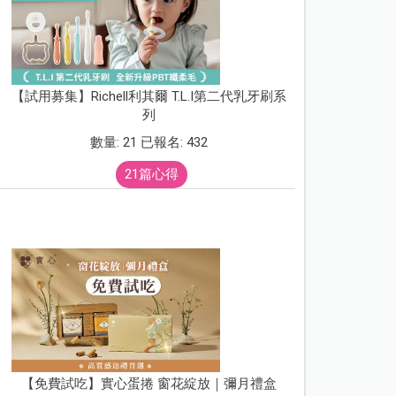
【試用募集】Richell利其爾 T.L.I第二代乳牙刷系
列
數量: 21 已報名: 432
21篇心得
【免費試吃】實心蛋捲 窗花綻放｜彌月禮盒