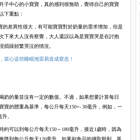
月子中心的小寶寶，真的感到很無助，覺得自己的寶寶
以下重點
：
寶寶的差異性很大，有可能寶寶對於奶量的需求增加，但是
次下來大人沒有察覺，大人還誤以為是寶寶哭是在討抱
現煩躁頻繁哭泣的情況。
，當心這些睡眠地雷易造成窒息！
喝奶的量並沒有一定的數值。不過，如果想要計算每日
的體重為基準，每公斤每天150+- 30毫升，例如，一
毫升。
約可以到每公斤每天150～180毫升，接近1歲時，因為
會降到每公斤每天120毫升。如果副食品的攝取順利，甚