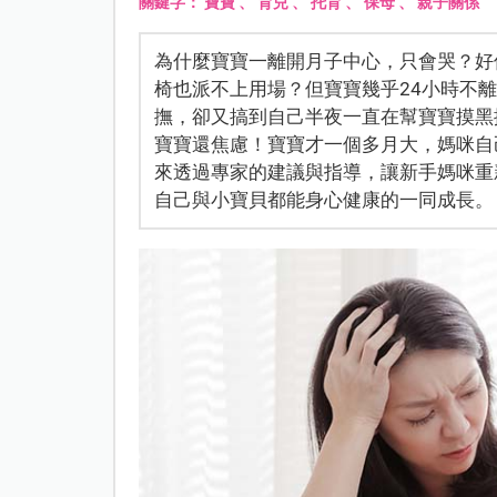
關鍵字：
寶寶
、
育兒
、
托育
、
保母
、
親子關係
為什麼寶寶一離開月子中心，只會哭？好
椅也派不上用場？但寶寶幾乎24小時不
撫，卻又搞到自己半夜一直在幫寶寶摸黑
寶寶還焦慮！寶寶才一個多月大，媽咪自
來透過專家的建議與指導，讓新手媽咪重
自己與小寶貝都能身心健康的一同成長。