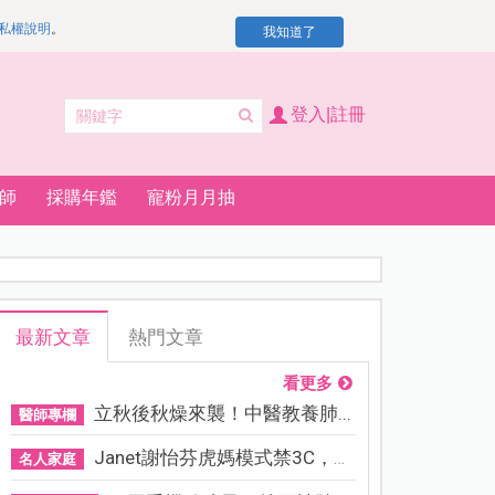
私權說明
。
我知道了
登入|註冊
師
採購年鑑
寵粉月月抽
最新文章
熱門文章
看更多
立秋後秋燥來襲！中醫教養肺...
醫師專欄
Janet謝怡芬虎媽模式禁3C，看...
名人家庭