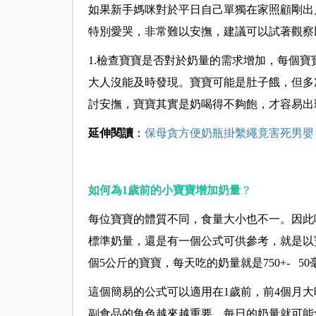
如果新手媽咪對於平日自己單獨在家照顧剛出
特別愛哭，非常難以安撫，建議可以試著觀察
1.檢查寶寶是否對於奶量的需求增加，每個
大人沒能及時發現。寶寶可能是肚子餓，但多
討安撫，寶寶其實是奶喝得不夠飽，才容易出
延伸閱讀
：
保母貪方便奶瓶掛繫繩竟害死男嬰
如何為
1
歲前的
小寶寶增加奶量
？
每位寶寶的體質不同，食量大小也不一。因此
標準奶量，還是有一個公式可供參考，就是以寶寶
個5公斤的寶寶，每天吃的奶量就是750+- 50
這個簡易的公式可以適用在1歲前，前4個月大時
副食品的角色越來越重要，每日的奶量就可能