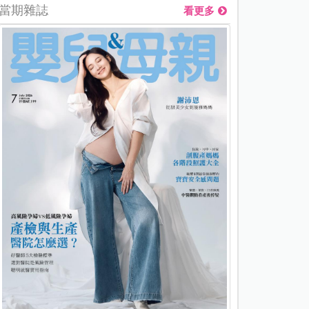
當期雜誌
看更多