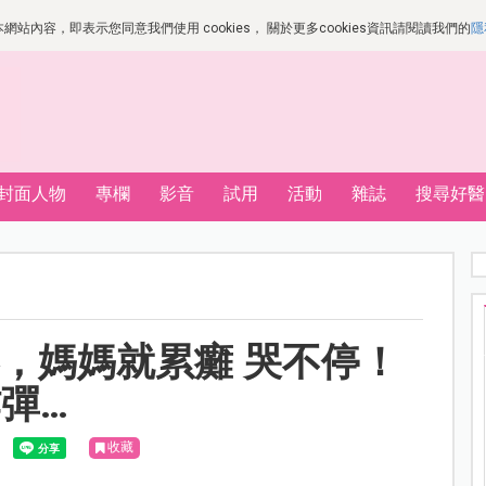
站內容，即表示您同意我們使用 cookies， 關於更多cookies資訊請閱讀我們的
隱
封面人物
專欄
影音
試用
活動
雜誌
搜尋好醫
心，媽媽就累癱 哭不停！
彈…
收藏