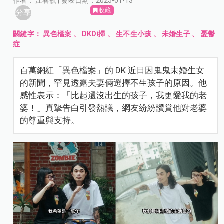
作者： 江睿毓 | 發表日期：2025-01-13
收藏
分享
關鍵字：
異色檔案
、
DKDi掃
、
生不生小孩
、
未婚生子
、
憂鬱
症
百萬網紅「異色檔案」的 DK 近日因鬼鬼未婚生女
的新聞，罕見透露夫妻倆選擇不生孩子的原因。他
感性表示：「比起還沒出生的孩子，我更愛我的老
婆！」真摯告白引發熱議，網友紛紛讚賞他對老婆
的尊重與支持。