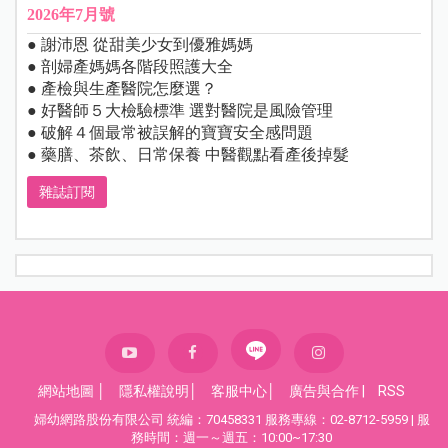
2026年7月號
● 謝沛恩 從甜美少女到優雅媽媽
● 剖婦產媽媽各階段照護大全
● 產檢與生產醫院怎麼選？
● 好醫師５大檢驗標準 選對醫院是風險管理
● 破解４個最常被誤解的寶寶安全感問題
● 藥膳、茶飲、日常保養 中醫觀點看產後掉髮
雜誌訂閱
網站地圖
│
隱私權說明
│
客服中心
│
廣告與合作
|
RSS
婦幼網路股份有限公司 統編：70458331 服務專線：02-8712-5959 | 服
務時間：週一～週五：10:00~17:30