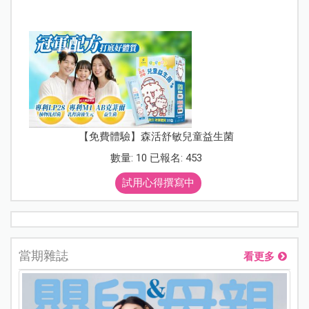
【免費體驗】森活舒敏兒童益生菌
數量: 10 已報名: 453
試用心得撰寫中
當期雜誌
看更多