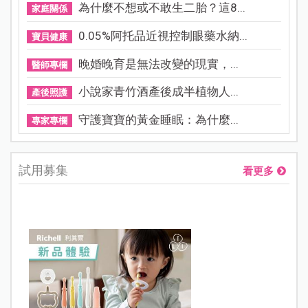
為什麼不想或不敢生二胎？這8...
家庭關係
0.05%阿托品近視控制眼藥水納...
寶貝健康
晚婚晚育是無法改變的現實，...
醫師專欄
小說家青竹酒產後成半植物人...
產後照護
守護寶寶的黃金睡眠：為什麼...
專家專欄
試用募集
看更多