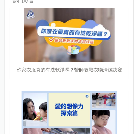
熱門影音
你家衣服真的有洗乾淨嗎？醫師教戰衣物清潔訣竅