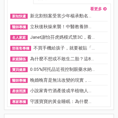
看更多
新北割頸案受害少年楊承勳名...
新知快遞
立秋後秋燥來襲！中醫教養肺...
醫師專欄
Janet謝怡芬虎媽模式禁3C，看...
名人家庭
不買手機給孩子，就要被貼「...
部落客專欄
為什麼不想或不敢生二胎？這8...
家庭關係
0.05%阿托品近視控制眼藥水納...
寶貝健康
晚婚晚育是無法改變的現實，...
醫師專欄
小說家青竹酒產後成半植物人...
產後照護
守護寶寶的黃金睡眠：為什麼...
專家專欄