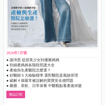
2026年7月號
● 謝沛恩 從甜美少女到優雅媽媽
● 剖婦產媽媽各階段照護大全
● 產檢與生產醫院怎麼選？
● 好醫師５大檢驗標準 選對醫院是風險管理
● 破解４個最常被誤解的寶寶安全感問題
● 藥膳、茶飲、日常保養 中醫觀點看產後掉髮
雜誌訂閱