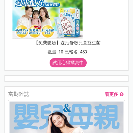
【免費體驗】森活舒敏兒童益生菌
數量: 10 已報名: 453
試用心得撰寫中
當期雜誌
看更多