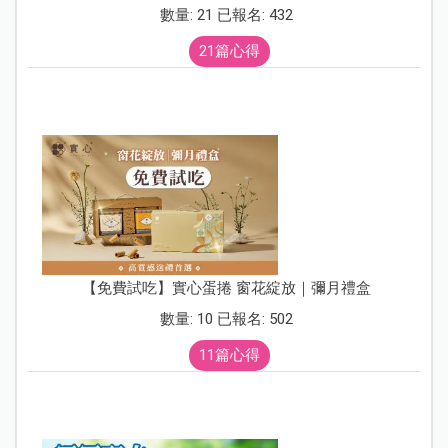
數量: 21 已報名: 432
21篇心得
【免費試吃】實心蛋捲 窗花綻放｜彌月禮盒
數量: 10 已報名: 502
11篇心得