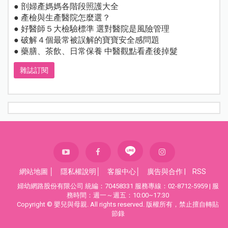
● 剖婦產媽媽各階段照護大全
● 產檢與生產醫院怎麼選？
● 好醫師５大檢驗標準 選對醫院是風險管理
● 破解４個最常被誤解的寶寶安全感問題
● 藥膳、茶飲、日常保養 中醫觀點看產後掉髮
雜誌訂閱
網站地圖
│
隱私權說明
│
客服中心
│
廣告與合作
|
RSS
婦幼網路股份有限公司 統編：70458331 服務專線：02-8712-5959 | 服
務時間：週一～週五：10:00~17:30
Copyright © 嬰兒與母親. All rights reserved. 版權所有，禁止擅自轉貼
節錄