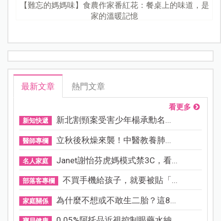
【難忘的媽媽味】食農作家番紅花：餐桌上的味道，是
家的溫暖記憶
最新文章
熱門文章
看更多
新北割頸案受害少年楊承勳名...
新知快遞
立秋後秋燥來襲！中醫教養肺...
醫師專欄
Janet謝怡芬虎媽模式禁3C，看...
名人家庭
不買手機給孩子，就要被貼「...
部落客專欄
為什麼不想或不敢生二胎？這8...
家庭關係
0.05%阿托品近視控制眼藥水納...
寶貝健康