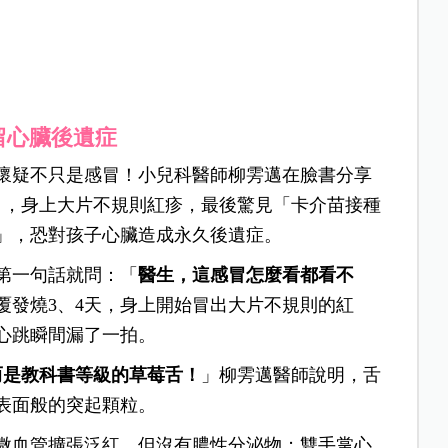
留心臟後遺症
懷疑不只是感冒！小兒科醫師柳雱邁在臉書分享
」，身上大片不規則紅疹，最後驚見「卡介苗接種
」，恐對孩子心臟造成永久後遺症。
第一句話就問：「
醫生，這感冒怎麼看都看不
覆發燒3、4天，身上開始冒出大片不規則的紅
心跳瞬間漏了一拍。
而是教科書等級的草莓舌！
」柳雱邁醫師說明，舌
表面般的突起顆粒。
微血管擴張泛紅，但沒有膿性分泌物；雙手掌心