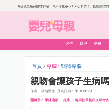
為提供您更多優質的內容，本網站使用cookies分析技術。若繼續閱覽本網
懷孕
育兒
家庭
首頁
專欄
醫師專欄
親吻會讓孩子生病
作者： 阿包醫生 | 發表日期：2018-06-04
關鍵字：
單純疱疹
、
疱疹
、
傳染性單核白血球增多