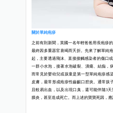
關於單純疱疹
之前有則新聞，英國一名年輕爸爸用長疱疹的
最終因多重器官衰竭而夭折。先來了解單純疱疹是由單純
起，主要透過飛沫、直接接觸感染者的傷口或
一群小水泡，接著水泡破裂、潰瘍、結痂，病
而常見於嬰幼兒或孩童是第一型單純疱疹感
皮膚，最常形成疱疹性齒齦口腔炎。通常孩
且較易出血，以及出現口臭，還可能伴隨3天
膜炎，甚至造成死亡。而上述的寶寶死因，應