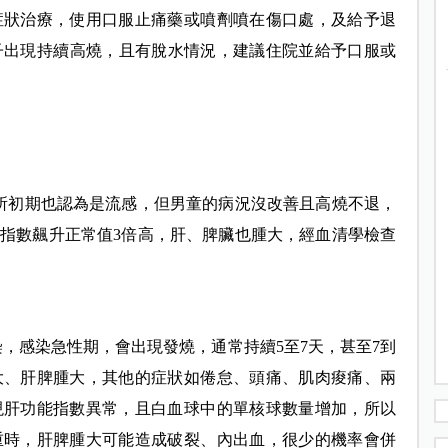
症狀治療，使用口服止痛藥或噴劑噴在傷口處，及給予退
子出現持續高燒，且有脫水情況，建議住院並給予口服或
所初期也認為是流感，但男童的病況沒改善且高燒不退，
指數飆升正常值3倍高，肝、脾臟也腫大，經血清學檢查
，感染急性期，會出現發燒，通常持續5至7天，甚至7到
大、肝脾腫大，其他的症狀如倦怠、頭痛、肌肉痠痛、兩
現肝功能指數異常，且白血球中的單核球數量增加，所以
重時，肝脾腫大可能造成破裂、內出血，很少的機率會併