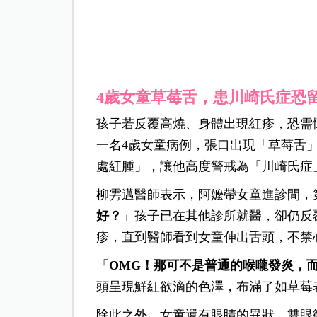
4歲女童草莓舌，患川崎氏症恐
孩子若反覆高燒、身體出現紅疹，恐需
一名4歲女童病例，張口出現「草莓舌
處紅腫」，讓他高度警戒為「川崎氏症
柳雱邁醫師表示，阿嬤帶女童進診間，
好？
」孩子已在其他診所就醫，卻仍反
疹，直到醫師看到女童伸出舌頭，不禁
「
OMG！那可不是普通的喉嚨發炎，
頭呈現鮮紅欲滴的色澤，布滿了如草莓
除此之外，女童還有眼睛的異狀，雙眼