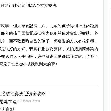
，只能針對疾病症狀給予支持療法。
重疾病，但大家要記得，八、九成的孩子得到上述兩種病
少部分的孩子因體質或抵抗力低的關係才會出現症狀。各
圖片，而不敢親吻自己的孩子。傳遞愛的方式有很多種，
都是很好的方式。若實在想親吻寶寶，又怕把病菌傳染給
外在我們大人生病時，這些親密互動都應該暫緩。請各位
家兒子也是從小被我親到大的唷！
童過敏性鼻炎照護全攻略！
？關鍵在這
PR・台灣癌症基金會
六大盲點