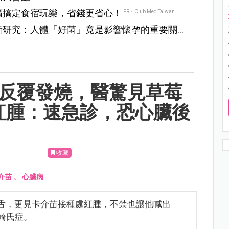
價搞定食宿玩樂，省錢更省心！
PR・Club Med Taiwan
新研究：人體「好菌」竟是影響懷孕的重要關
、反覆發燒，醫驚見草莓
紅腫：速急診，恐心臟後
收藏
介苗
、
心臟病
莓舌，更見卡介苗接種處紅腫，不禁也讓他喊出
崎氏症。