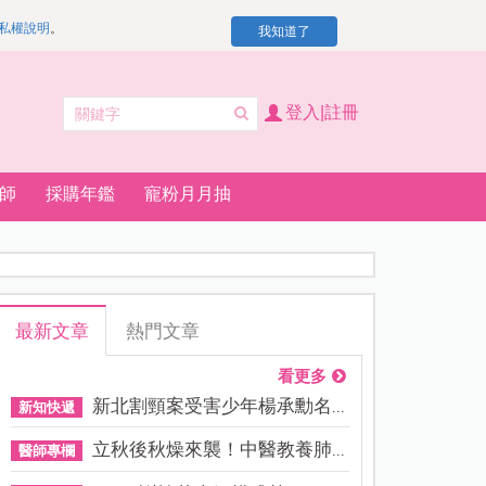
私權說明
。
我知道了
登入|註冊
師
採購年鑑
寵粉月月抽
最新文章
熱門文章
看更多
新北割頸案受害少年楊承勳名...
新知快遞
立秋後秋燥來襲！中醫教養肺...
醫師專欄