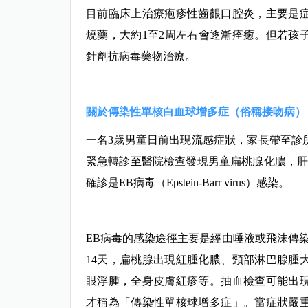
目前臨床上治療疱疹性齒齦口腔炎，主要是
燒藥，大約1至2周左右會逐漸痊癒。但若孩
針劑抗病毒藥物治療。
關於傳染性單核白血球增多症（俗稱接吻病）
一名3歲男童日前出現流感症狀，家長帶至診
緊急轉診至醫院檢查發現男童扁桃腺化膿，肝
確診是EB病毒（Epstein-Barr virus）感染。
EB病毒的感染途徑主要是經由唾液或飛沫傳染
14天，扁桃腺出現紅腫化膿、頸部淋巴腺腫
眼浮腫，全身皮膚紅疹等。抽血檢查可能出
才稱為「傳染性單核球增多症」。當症狀嚴