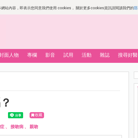
站內容，即表示您同意我們使用 cookies， 關於更多cookies資訊請閱讀我們的
隱
封面人物
專欄
影音
試用
活動
雜誌
搜尋好醫
嗎？
收藏
症
、
接吻病
、
親吻