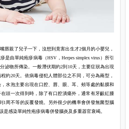
嘴唇親了兒子一下，沒想到竟害出生才2個月的小嬰兒，
疱疹病毒（HSV，Herpes simplex virus）所引
分泌物所傳染。一般潛伏期約2到10天，主要症狀為出現
程約20天。依病毒侵犯人體部位之不同，可分為兩型，
染，水泡主要出現在口腔、唇、眼、耳、頰等處的黏膜和
子在頭一次得到時，除了有口腔潰瘍外，通常有牙齦紅腫
到1周不等的反覆發燒。另外很少的機率會併發無菌型腦
該是感染單純性疱疹病毒併發腦炎及多重器官衰竭。