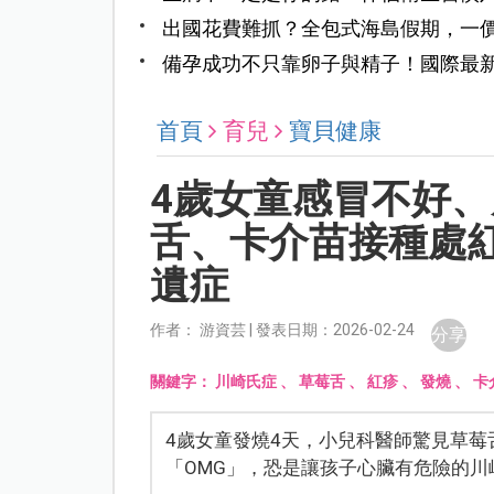
出國花費難抓？全包式海島假期，一
備孕成功不只靠卵子與精子！國際最
鍵
首頁
育兒
寶貝健康
4歲女童感冒不好
舌、卡介苗接種處
遺症
作者： 游資芸 | 發表日期：2026-02-24
分享
關鍵字：
川崎氏症
、
草莓舌
、
紅疹
、
發燒
、
卡
4歲女童發燒4天，小兒科醫師驚見草
「OMG」，恐是讓孩子心臟有危險的川