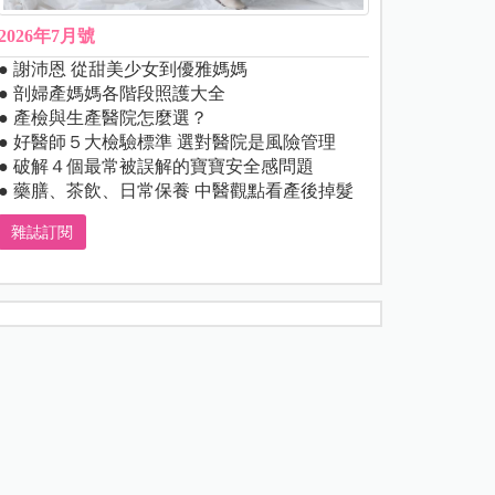
2026年7月號
● 謝沛恩 從甜美少女到優雅媽媽
● 剖婦產媽媽各階段照護大全
● 產檢與生產醫院怎麼選？
● 好醫師５大檢驗標準 選對醫院是風險管理
● 破解４個最常被誤解的寶寶安全感問題
● 藥膳、茶飲、日常保養 中醫觀點看產後掉髮
雜誌訂閱