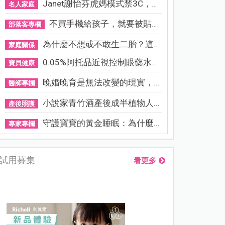
Janet謝怡芬虎媽模式禁3C，看...
名人家庭
不買手機給孩子，就要被貼「...
部落客專欄
為什麼不想或不敢生二胎？這8...
家庭關係
0.05%阿托品近視控制眼藥水納...
寶貝健康
晚婚晚育是無法改變的現實，...
醫師專欄
小說家青竹酒產後成半植物人...
產後照護
守護寶寶的黃金睡眠：為什麼...
專家專欄
試用募集
看更多