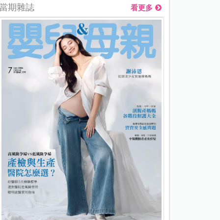
當期雜誌
看更多