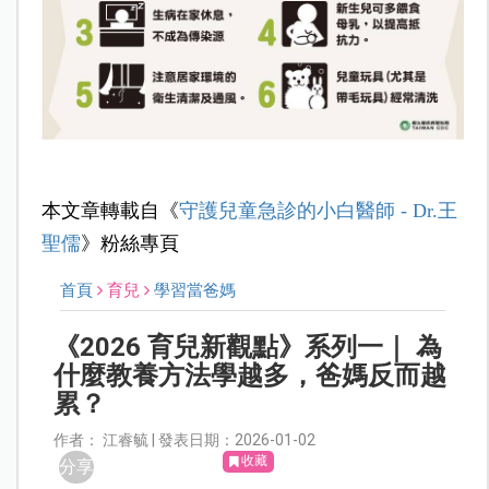
本文章轉載自《
守護兒童急診的小白醫師 - Dr.王
聖儒
》粉絲專頁
首頁
育兒
學習當爸媽
《2026 育兒新觀點》系列一｜ 為
什麼教養方法學越多，爸媽反而越
累？
作者： 江睿毓 | 發表日期：2026-01-02
收藏
分享