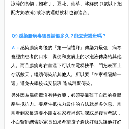
涼涼的食物，如布丁、豆花、仙草、冰鮮奶 (1歲以下把
配方奶放涼) 或冰的運動飲料也都適合。
Ｑ9.感染腸病毒後要請假多久？能去安親班嗎？
Ａ：
感染腸病毒後的『第一個禮拜』傳染力最強，病毒
會經由患者的口水、糞便和皮膚上的水泡液傳染給其他
人。
而且腸病毒在室溫下可以在電梯扶手、門把表面上
存活數天，繼續傳染給其他人。
所以要『在家裡隔離一
週』避免去學校或安親班 造成群聚傳染。
另外因為腸病毒沒有特效藥，必須要靠孩子自己的身體
產生抵抗力。要產生抵抗力最佳的方法就是多休息。
常
常看到家長還要小朋友在家裡補寫功課或是複習考試，
小白醫師總告訴家長如果希望孩子趕快好就先讓他好好