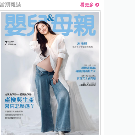
當期雜誌
看更多